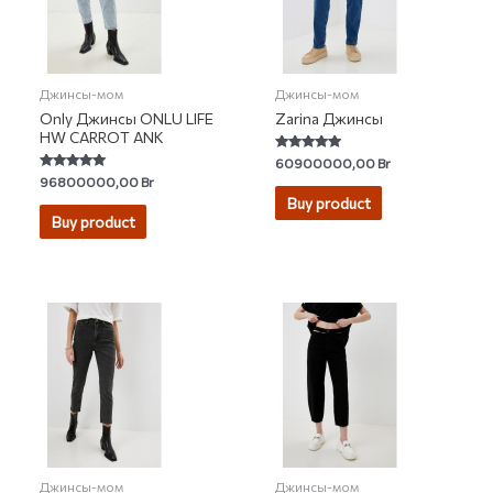
Джинсы-мом
Джинсы-мом
Only Джинсы ONLU LIFE
Zarina Джинсы
HW CARROT ANK
Rated
60900000,00
Br
5.00
Rated
96800000,00
Br
out of 5
4.93
Buy product
out of 5
Buy product
Джинсы-мом
Джинсы-мом