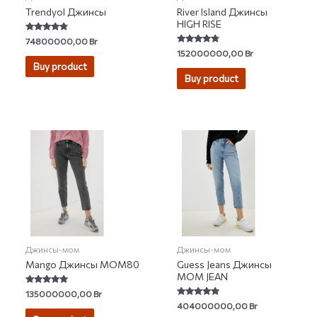
Trendyol Джинсы
River Island Джинсы
HIGH RISE
Rated
74800000,00
Br
4.57
Rated
152000000,00
Br
out of 5
4.56
Buy product
out of 5
Buy product
Джинсы-мом
Джинсы-мом
Mango Джинсы MOM80
Guess Jeans Джинсы
MOM JEAN
Rated
135000000,00
Br
4.80
Rated
404000000,00
Br
out of 5
4.75