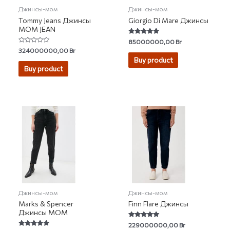
Джинсы-мом
Джинсы-мом
Tommy Jeans Джинсы
Giorgio Di Mare Джинсы
MOM JEAN
Rated
85000000,00
Br
5.00
Rated
324000000,00
Br
out of 5
0
Buy product
out
of
Buy product
5
Джинсы-мом
Джинсы-мом
Marks & Spencer
Finn Flare Джинсы
Джинсы MOM
Rated
229000000,00
Br
4.75