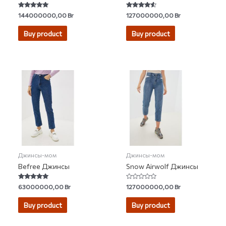
Rated
Rated
144000000,00
Br
127000000,00
Br
5.00
4.31
out of 5
out of 5
Buy product
Buy product
Джинсы-мом
Джинсы-мом
Befree Джинсы
Snow Airwolf Джинсы
Rated
Rated
63000000,00
Br
127000000,00
Br
5.00
0
out of 5
out
of
Buy product
Buy product
5