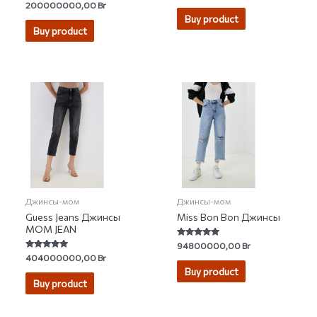
Rated
200000000,00
Br
out of 5
4.68
Buy product
out of 5
Buy product
Джинсы-мом
Джинсы-мом
Guess Jeans Джинсы
Miss Bon Bon Джинсы
MOM JEAN
Rated
94800000,00
Br
5.00
Rated
404000000,00
Br
out of 5
5.00
Buy product
out of 5
Buy product