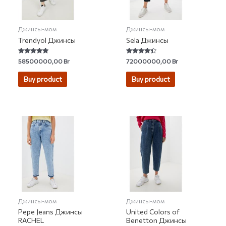
Джинсы-мом
Джинсы-мом
Trendyol Джинсы
Sela Джинсы
Rated
Rated
58500000,00
Br
72000000,00
Br
4.89
4.17
out of 5
out of 5
Buy product
Buy product
Джинсы-мом
Джинсы-мом
Pepe Jeans Джинсы
United Colors of
RACHEL
Benetton Джинсы