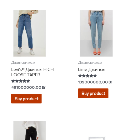
Джинсы-мом
Джинсы-мом
Levi’s® Джинсы HIGH
Lime Джинсы
LOOSE TAPER
Rated
139000000,00
Br
4.56
Rated
491000000,00
Br
out of 5
4.68
Buy product
out of 5
Buy product