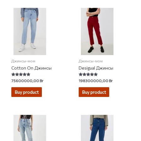
Джинсы-мом
Джинсы-мом
Cotton On Джинсы
Desigual Джинсы
Rated
Rated
75600000,00
Br
198300000,00
Br
4.69
5.00
out of 5
out of 5
Buy product
Buy product