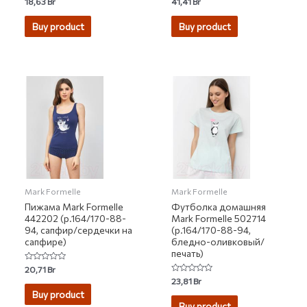
18,63
Br
41,41
Br
0
0
out
out
of
of
Buy product
Buy product
5
5
Mark Formelle
Mark Formelle
Пижама Mark Formelle
Футболка домашняя
442202 (р.164/170-88-
Mark Formelle 502714
94, сапфир/сердечки на
(р.164/170-88-94,
сапфире)
бледно-оливковый/
печать)
Rated
20,71
Br
0
Rated
23,81
Br
out
0
of
Buy product
out
5
of
Buy product