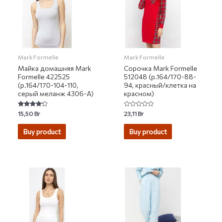
Mark Formelle
Mark Formelle
Майка домашняя Mark
Сорочка Mark Formelle
Formelle 422525
512048 (р.164/170-88-
(р.164/170-104-110,
94, красный/клетка на
серый меланж 4306-А)
красном)
Rated
Rated
15,50
Br
23,11
Br
4.00
0
out of 5
out
of
Buy product
Buy product
5