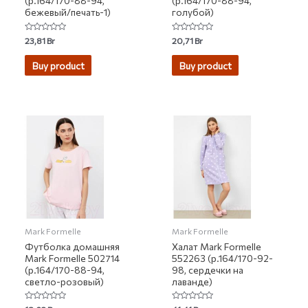
(р.164/170-88-94,
(р.164/170-88-94,
бежевый/печать-1)
голубой)
Rated
Rated
23,81
Br
20,71
Br
0
0
out
out
of
of
Buy product
Buy product
5
5
Mark Formelle
Mark Formelle
Футболка домашняя
Халат Mark Formelle
Mark Formelle 502714
552263 (р.164/170-92-
(р.164/170-88-94,
98, сердечки на
светло-розовый)
лаванде)
Rated
Rated