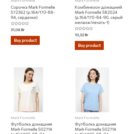
Mark Formelle
Mark Formelle
Сорочка Mark Formelle
Комбинезон домашний
572362 (р.164/170-88-
Mark Formelle 582024
94, сердечки)
(р.164/170-84-90, серый
меланж/печать-1)
Rated
31,06
Br
0
Rated
10,32
Br
out
0
of
Buy product
out
5
of
Buy product
5
Mark Formelle
Mark Formelle
Футболка домашняя
Футболка домашняя
Mark Formelle 502714
Mark Formelle 502714