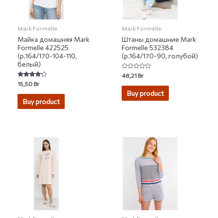
Mark Formelle
Mark Formelle
Майка домашняя Mark
Штаны домашние Mark
Formelle 422525
Formelle 532384
(р.164/170-104-110,
(р.164/170-90, голубой)
белый)
Rated
48,21
Br
0
Rated
15,50
Br
out
4.00
of
Buy product
out of 5
5
Buy product