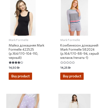
Mark Formelle
Mark Formelle
Майка домашняя Mark
Комбинезон домашний
Formelle 422525
Mark Formelle 582024
(р.164/170-104-110,
(р.164/170-88-94, серый
черный)
меланж/печать-1)
Rated
Rated
14,50
Br
14,25
Br
4.00
0
out of 5
out
of
Buy product
Buy product
5