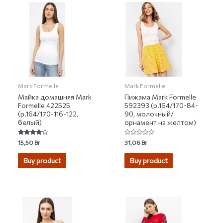
Mark Formelle
Mark Formelle
Майка домашняя Mark
Пижама Mark Formelle
Formelle 422525
592393 (р.164/170-84-
(р.164/170-116-122,
90, молочный/
белый)
орнамент на желтом)
Rated
Rated
15,50
Br
31,06
Br
4.00
0
out of 5
out
of
Buy product
Buy product
5