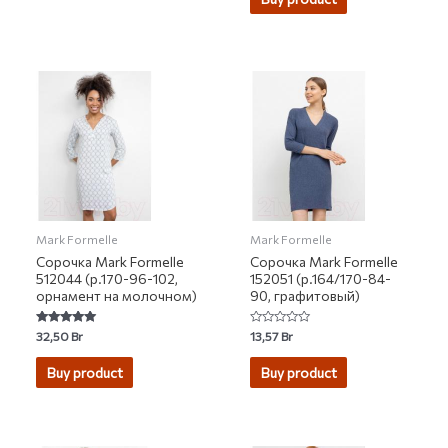
5
Mark Formelle
Mark Formelle
Сорочка Mark Formelle
Сорочка Mark Formelle
512044 (р.170-96-102,
152051 (р.164/170-84-
орнамент на молочном)
90, графитовый)
Rated
Rated
32,50
Br
13,57
Br
5.00
0
out of 5
out
of
Buy product
Buy product
5