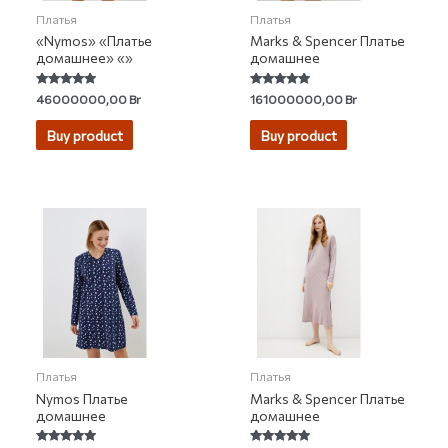
Платья
Платья
«Nymos» «Платье
Marks & Spencer Платье
домашнее» «»
домашнее
Rated
Rated
46000000,00
Br
161000000,00
Br
5.00
4.75
out of 5
out of 5
Buy product
Buy product
Платья
Платья
Nymos Платье
Marks & Spencer Платье
домашнее
домашнее