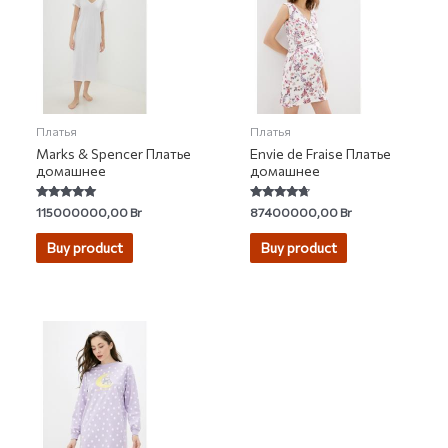
Платья
Платья
Marks & Spencer Платье
Envie de Fraise Платье
домашнее
домашнее
Rated
Rated
115000000,00
Br
87400000,00
Br
4.79
4.50
out of 5
out of 5
Buy product
Buy product