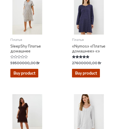
Платья
Платья
SleepShy Платье
«Nymos» «Платье
домашнее
домашнее» «»
Rated
Rated
59500000,00
Br
27600000,00
Br
0
4.67
out
out of 5
of
Buy product
Buy product
5