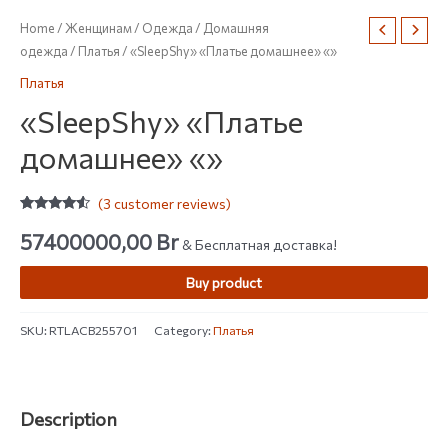
Home
/
Женщинам
/
Одежда
/
Домашняя
одежда
/
Платья
/ «SleepShy» «Платье домашнее» «»
Платья
«SleepShy» «Платье
домашнее» «»
(
3
customer reviews)
Rated
3
4.33
out of 5
57400000,00
Br
& Бесплатная доставка!
based on
customer
ratings
Buy product
SKU:
RTLACB255701
Category:
Платья
Description