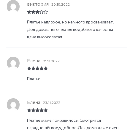
виктория
30.10.2022
Rated
3
Платье неплохое, но немного просвечивает.
out of
5
Доя домашнего платья подобного качества
цена высоковатая
Елена
21.11.2022
Rated
5
out
Платье
of 5
Елена
23.11.2022
Rated
5
out
Платье маме понравилось. Смотрится
of 5
нарядно,лёгкое,удобное.Для дома даже очень