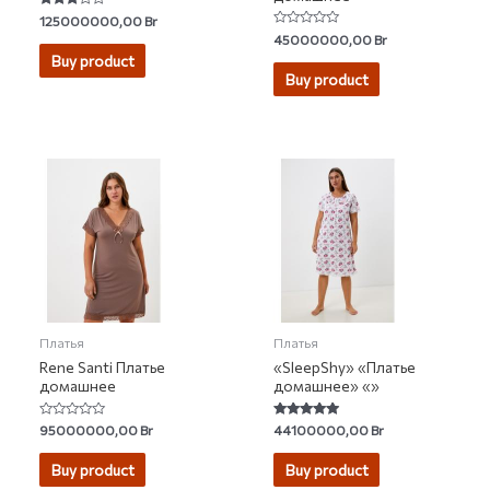
Rated
125000000,00
Br
3.00
Rated
45000000,00
Br
out of 5
0
Buy product
out
of
Buy product
5
Платья
Платья
Rene Santi Платье
«SleepShy» «Платье
домашнее
домашнее» «»
Rated
Rated
95000000,00
Br
44100000,00
Br
0
4.67
out
out of 5
of
Buy product
Buy product
5