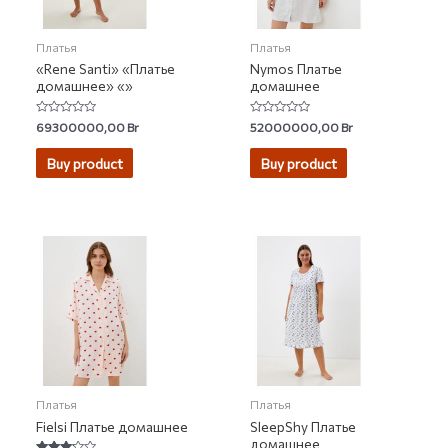
Платья
Платья
«Rene Santi» «Платье
Nymos Платье
домашнее» «»
домашнее
Rated
Rated
69300000,00
Br
52000000,00
Br
0
0
out
out
of
of
Buy product
Buy product
5
5
Платья
Платья
Fielsi Платье домашнее
SleepShy Платье
домашнее