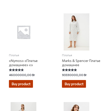
Платья
Платья
«Nymos» «Платье
Marks & Spencer Платье
домашнее» «»
домашнее
Rated
Rated
46000000,00
Br
93330000,00
Br
4.50
4.88
out of 5
out of 5
Buy product
Buy product