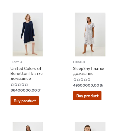
Платья
Платья
United Colors of
SleepShy Платье
Benetton Платье
домашнее
домашнее
Rated
49500000,00
Br
0
Rated
86400000,00
Br
out
0
of
Buy product
out
5
of
Buy product
5