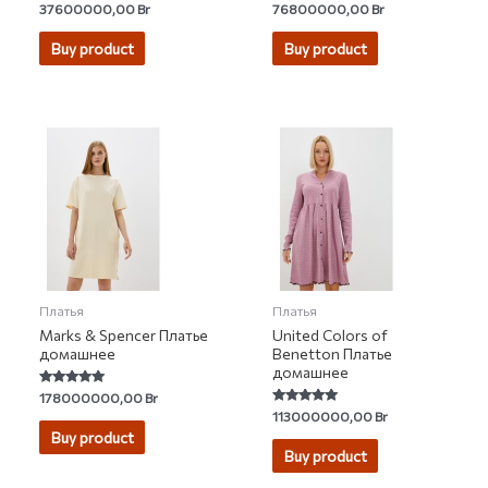
Rated
Rated
37600000,00
Br
76800000,00
Br
4.80
4.72
out of 5
out of 5
Buy product
Buy product
Платья
Платья
Marks & Spencer Платье
United Colors of
домашнее
Benetton Платье
домашнее
Rated
178000000,00
Br
5.00
Rated
113000000,00
Br
out of 5
5.00
Buy product
out of 5
Buy product