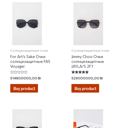
Солнцезащитные очки
Солнцезащитные очки
For Art’s Sake Очки
Jimmy Choo Очки
солнцезащитные FAS
солнцезащитные
Voyager
JAYLA/S 2F7
Rated
Rated
514800000,00
Br
529000000,00
Br
0
5.00
out
out of 5
of
Buy product
Buy product
5