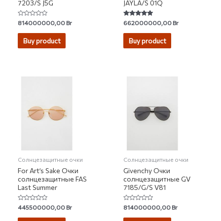
7203/S J5G
JAYLA/S 01Q
Rated
Rated
814000000,00
Br
662000000,00
Br
0
5.00
out
out of 5
of
Buy product
Buy product
5
Солнцезащитные очки
Солнцезащитные очки
For Art’s Sake Очки
Givenchy Очки
солнцезащитные FAS
солнцезащитные GV
Last Summer
7185/G/S V81
Rated
Rated
445500000,00
Br
814000000,00
Br
0
0
out
out