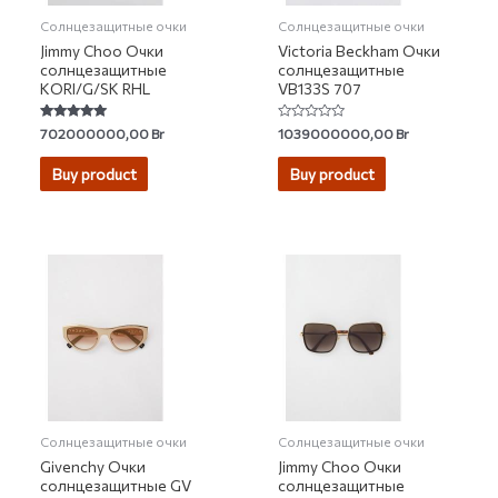
Солнцезащитные очки
Солнцезащитные очки
Jimmy Choo Очки
Victoria Beckham Очки
солнцезащитные
солнцезащитные
KORI/G/SK RHL
VB133S 707
Rated
Rated
702000000,00
Br
1039000000,00
Br
5.00
0
out of 5
out
of
Buy product
Buy product
5
Солнцезащитные очки
Солнцезащитные очки
Givenchy Очки
Jimmy Choo Очки
солнцезащитные GV
солнцезащитные