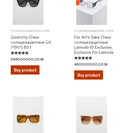
Солнцезащитные очки
Солнцезащитные очки
Givenchy Очки
For Art’s Sake Очки
солнцезащитные GV
солнцезащитные
7191/S 807
Lamoda 10 Exclusive,
Exclusive for Lamoda
Rated
598000000,00
Br
5.00
Rated
450000000,00
Br
out of 5
4.72
Buy product
out of 5
Buy product