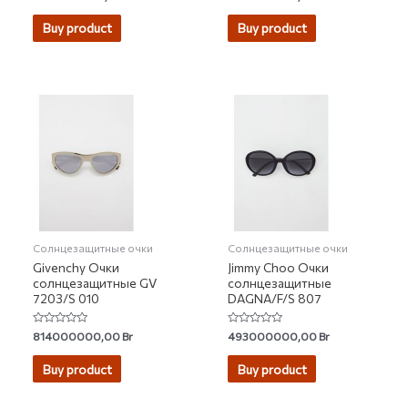
0
5.00
out
out of 5
of
Buy product
Buy product
5
Солнцезащитные очки
Солнцезащитные очки
Givenchy Очки
Jimmy Choo Очки
солнцезащитные GV
солнцезащитные
7203/S 010
DAGNA/F/S 807
Rated
Rated
814000000,00
Br
493000000,00
Br
0
0
out
out
of
of
Buy product
Buy product
5
5