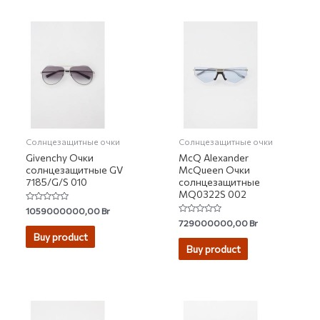
Солнцезащитные очки
Солнцезащитные очки
Givenchy Очки
McQ Alexander
солнцезащитные GV
McQueen Очки
7185/G/S 010
солнцезащитные
MQ0322S 002
Rated
1059000000,00
Br
0
Rated
729000000,00
Br
out
0
of
Buy product
out
5
of
Buy product
5