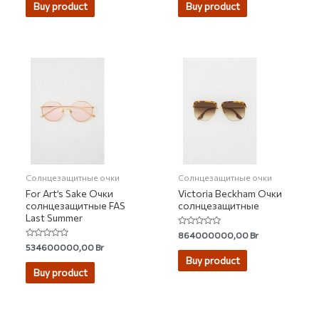
of
of
Buy product
Buy product
5
5
Солнцезащитные очки
Солнцезащитные очки
For Art’s Sake Очки
Victoria Beckham Очки
солнцезащитные FAS
солнцезащитные
Last Summer
Rated
864000000,00
Br
0
Rated
534600000,00
Br
out
0
of
Buy product
out
5
of
Buy product
5