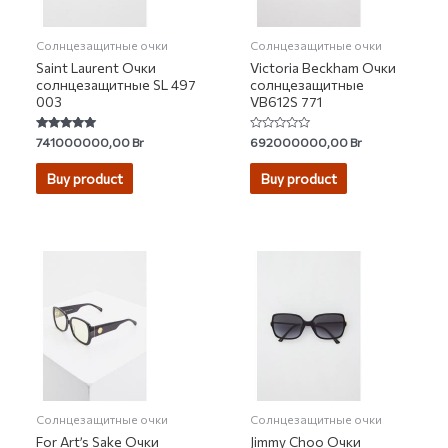
Солнцезащитные очки
Солнцезащитные очки
Saint Laurent Очки
Victoria Beckham Очки
солнцезащитные SL 497
солнцезащитные
003
VB612S 771
Rated
Rated
741000000,00
Br
692000000,00
Br
5.00
0
out of 5
out
of
Buy product
Buy product
5
Солнцезащитные очки
Солнцезащитные очки
For Art’s Sake Очки
Jimmy Choo Очки