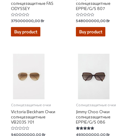
солнцезащитные FAS
солнцезащитные
ODYSSEY
EPPIE/G/S 807
Rated
Rated
375000000,00
Br
548000000,00
Br
0
0
out
out
of
of
Buy product
Buy product
5
5
Солнцезащитные очки
Солнцезащитные очки
Victoria Beckham Очки
Jimmy Choo Очки
солнцезащитные
солнцезащитные
VB203S 701
EPPIE/G/S 086
Rated
Rated
940000000,00
Br
493000000,00
Br