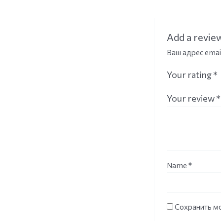
Add a revie
Ваш адрес emai
Your rating
*
Your review
*
Name
*
Сохранить мо