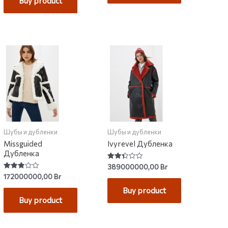
Buy product
Шубы и дубленки
Шубы и дубленки
Missguided
Ivyrevel Дубленка
Дубленка
Rated
389000000,00
Br
2.42
Rated
172000000,00
Br
out of
2.86
5
out of
Buy product
5
Buy product