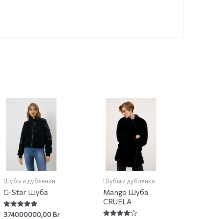
Шубы и дубленки
Шубы и дубленки
G-Star Шуба
Mango Шуба
CRUELA
Rated
374000000,00
Br
5.00