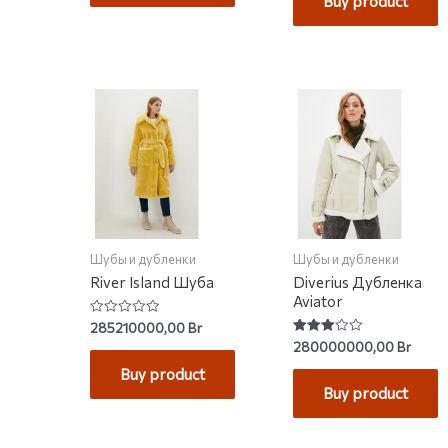
Buy product
Шубы и дубленки
Шубы и дубленки
River Island Шуба
Diverius Дубленка
Aviator
Rated
285210000,00
Br
0
Rated
280000000,00
Br
out
3.00
of
out of
Buy product
5
5
Buy product