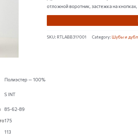
customer
отложной воротник, застежка на кнопках,
ratings
SKU:
RTLABB317001
Category:
Шубы и дубл
Полиэстер — 100%
S INT
и
85-62-89
то
175
113