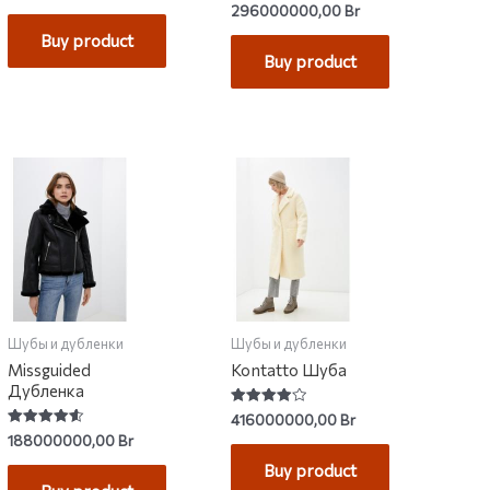
Rated
296000000,00
Br
out of 5
4.17
out of 5
Buy product
Buy product
Шубы и дубленки
Шубы и дубленки
Missguided
Kontatto Шуба
Дубленка
Rated
416000000,00
Br
4.00
Rated
188000000,00
Br
out of 5
4.57
out of 5
Buy product