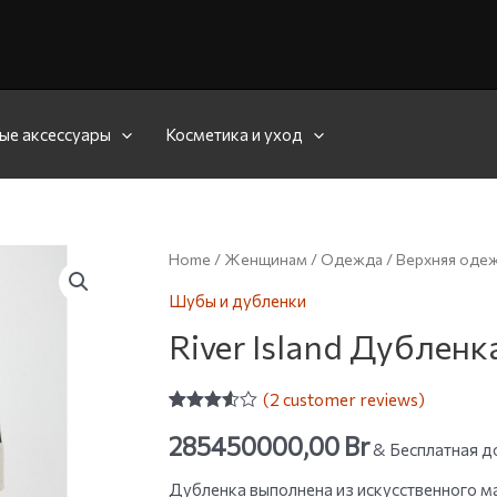
ые аксессуары
Косметика и уход
Home
/
Женщинам
/
Одежда
/
Верхняя оде
Шубы и дубленки
River Island Дубленк
(
2
customer reviews)
Rated
2
285450000,00
Br
3.50
out
& Бесплатная д
of 5
based
Дубленка выполнена из искусственного м
on