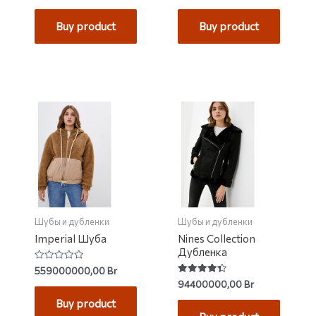
out of 5
out of 5
Buy product
Buy product
Шубы и дубленки
Шубы и дубленки
Imperial Шуба
Nines Collection
Дубленка
Rated
559000000,00
Br
0
Rated
94400000,00
Br
out
4.43
of
out of 5
Buy product
5