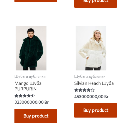
Buy product
Шубы и дубленки
Шубы и дубленки
Mango Шуба
Silvian Heach Шуба
PURPURIN
Rated
453000000,00
Br
4.40
Rated
323000000,00
Br
out of 5
4.48
out of 5
Buy product
Buy product