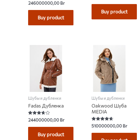
Rated
246000000,00
Br
out
4.06
of
out of 5
Buy product
5
Buy product
Шубы и дубленки
Шубы и дубленки
Fadas Дубленка
Oakwood Шуба
MEDIA
Rated
244000000,00
Br
3.67
Rated
510000000,00
Br
out of 5
4.67
out of 5
Buy product