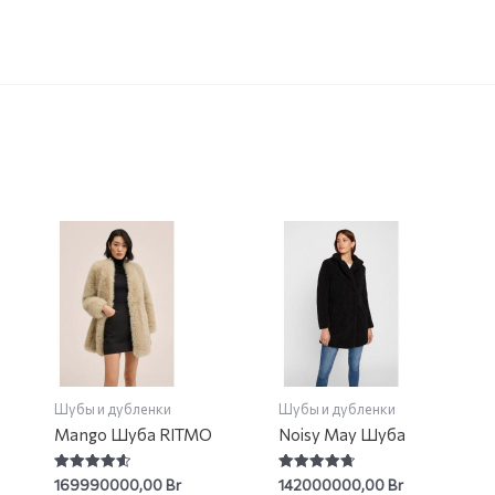
Шубы и дубленки
Шубы и дубленки
Mango Шуба RITMO
Noisy May Шуба
Rated
Rated
169990000,00
Br
142000000,00
Br
4.67
4.76