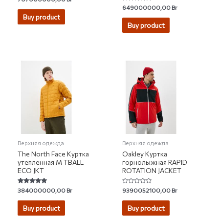
4.75
Rated
649000000,00
Br
out of 5
4.67
Buy product
out of 5
Buy product
Верхняя одежда
Верхняя одежда
The North Face Куртка
Oakley Куртка
утепленная M TBALL
горнолыжная RAPID
ECO JKT
ROTATION JACKET
Rated
Rated
384000000,00
Br
9390052100,00
Br
5.00
0
out of 5
out
of
Buy product
Buy product
5