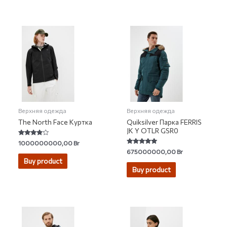
Верхняя одежда
Верхняя одежда
The North Face Куртка
Quiksilver Парка FERRIS
JK Y OTLR GSR0
Rated
1000000000,00
Br
3.67
Rated
675000000,00
Br
out of 5
4.86
Buy product
out of 5
Buy product