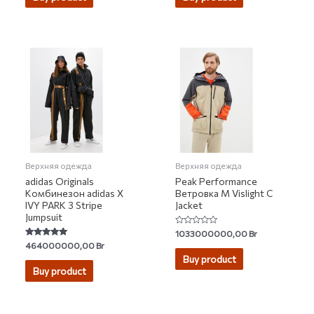
Верхняя одежда
Верхняя одежда
adidas Originals
Peak Performance
Комбинезон adidas X
Ветровка M Vislight C
IVY PARK 3 Stripe
Jacket
Jumpsuit
Rated
1033000000,00
Br
0
Rated
464000000,00
Br
out
5.00
of
Buy product
out of 5
5
Buy product