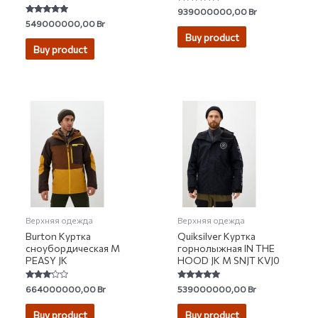
Rated
939000000,00
Br
4.95
Rated
549000000,00
Br
out of 5
4.67
Buy product
out of 5
Buy product
Верхняя одежда
Верхняя одежда
Burton Куртка
Quiksilver Куртка
сноубордическая M
горнолыжная IN THE
PEASY JK
HOOD JK M SNJT KVJ0
Rated
Rated
664000000,00
Br
539000000,00
Br
3.00
4.86
out of 5
out of 5
Buy product
Buy product