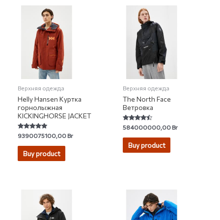
Верхняя одежда
Верхняя одежда
Helly Hansen Куртка
The North Face
горнолыжная
Ветровка
KICKINGHORSE JACKET
Rated
584000000,00
Br
4.20
Rated
9390075100,00
Br
out of 5
4.83
Buy product
out of 5
Buy product