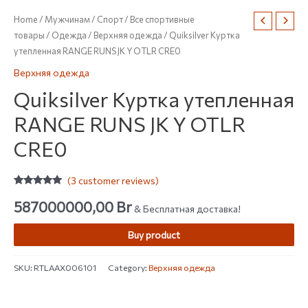
Home
/
Мужчинам
/
Спорт
/
Все спортивные
товары
/
Одежда
/
Верхняя одежда
/ Quiksilver Куртка
утепленная RANGE RUNS JK Y OTLR CRE0
Верхняя одежда
Quiksilver Куртка утепленная
RANGE RUNS JK Y OTLR
CRE0
(
3
customer reviews)
Rated
3
5.00
out of 5
587000000,00
Br
& Бесплатная доставка!
based on
customer
ratings
Buy product
SKU:
RTLAAX006101
Category:
Верхняя одежда