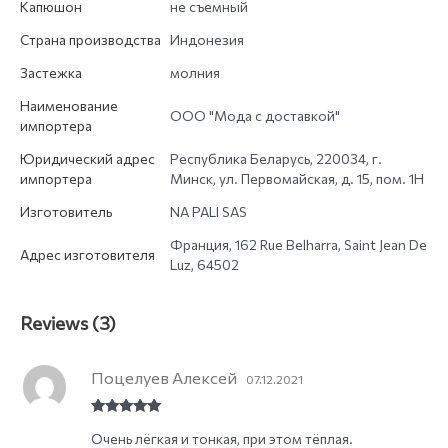
Капюшон
не съемный
Страна производства
Индонезия
Застежка
молния
Наименование
ООО "Мода с доставкой"
импортера
Юридический адрес
Республика Беларусь, 220034, г.
импортера
Минск, ул. Первомайская, д. 15, пом. 1Н
Изготовитель
NA PALI SAS
Франция, 162 Rue Belharra, Saint Jean De
Адрес изготовителя
Luz, 64502
Reviews (3)
Поцелуев Алексей
07.12.2021
Rated
5
out
Очень лёгкая и тонкая, при этом тёплая.
of 5