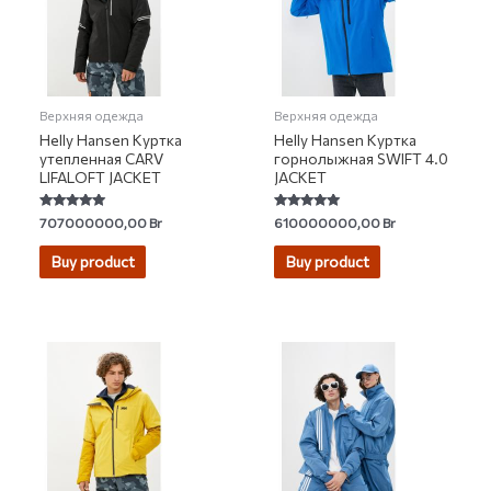
Верхняя одежда
Верхняя одежда
Helly Hansen Куртка
Helly Hansen Куртка
утепленная CARV
горнолыжная SWIFT 4.0
LIFALOFT JACKET
JACKET
Rated
Rated
707000000,00
Br
610000000,00
Br
5.00
4.86
out of 5
out of 5
Buy product
Buy product