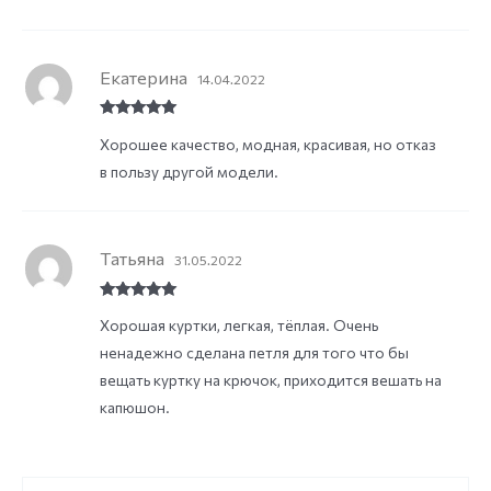
Екатерина
14.04.2022
Rated
5
out
Хорошее качество, модная, красивая, но отказ
of 5
в пользу другой модели.
Татьяна
31.05.2022
Rated
5
out
Хорошая куртки, легкая, тёплая. Очень
of 5
ненадежно сделана петля для того что бы
вещать куртку на крючок, приходится вешать на
капюшон.