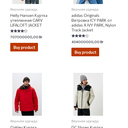
Верхняя одежда
Верхняя одежда
Helly Hansen Куртка
adidas Originals
утепленная CARV
Ветровка ICY PARK от
LIFALOFT JACKET
adidas X IVY PARK, Nylon
Track Jacket
Rated
707000000,00
Br
4.00
Rated
434000000,00
Br
out of 5
3.83
Buy product
out of 5
Buy product
Верхняя одежда
Верхняя одежда
Oakley Куртка
DC Shoes Куртка