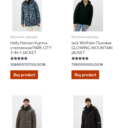
Верхняя одежда
Верхняя одежда
Helly Hansen Куртка
Jack Wolfskin Пуховик
утепленная PARK CITY
GLOWING MOUNTAIN
3-IN-1-JACKET
JACKET
Rated
Rated
10890070700,00
Br
739000000,00
Br
4.67
5.00
out of 5
out of 5
Buy product
Buy product