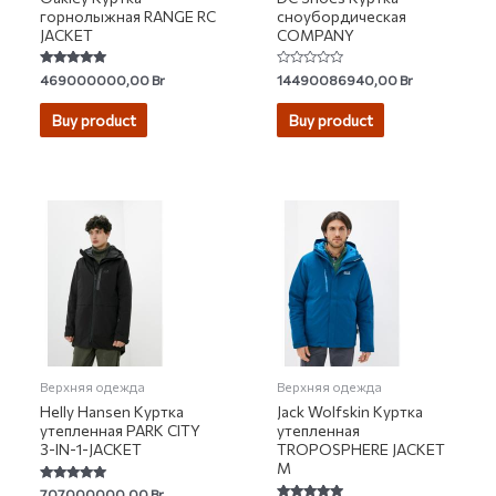
горнолыжная RANGE RC
сноубордическая
JACKET
COMPANY
Rated
Rated
469000000,00
Br
14490086940,00
Br
5.00
0
out of 5
out
of
Buy product
Buy product
5
Верхняя одежда
Верхняя одежда
Helly Hansen Куртка
Jack Wolfskin Куртка
утепленная PARK CITY
утепленная
3-IN-1-JACKET
TROPOSPHERE JACKET
M
Rated
707000000,00
Br