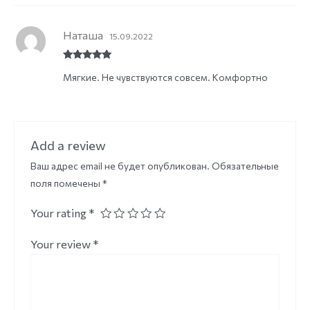
Наташа
15.09.2022
Rated
5
out
Мягкие. Не чувствуются совсем. Комфортно
of 5
Add a review
Ваш адрес email не будет опубликован.
Обязательные
поля помечены
*
Your rating
*
Your review
*