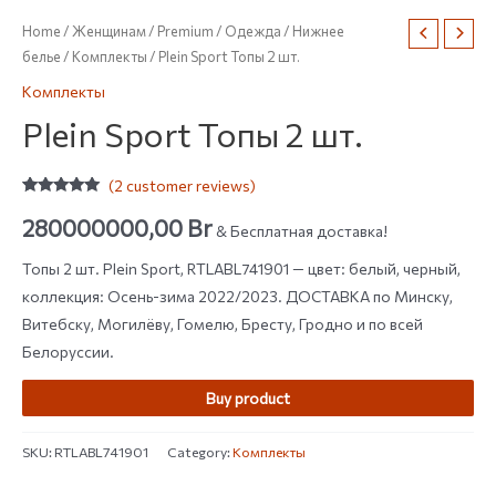
Home
/
Женщинам
/
Premium
/
Одежда
/
Нижнее
белье
/
Комплекты
/ Plein Sport Топы 2 шт.
Комплекты
Plein Sport Топы 2 шт.
(
2
customer reviews)
Rated
2
5.00
out of 5
280000000,00
Br
& Бесплатная доставка!
based on
customer
ratings
Топы 2 шт. Plein Sport, RTLABL741901 — цвет: белый, черный,
коллекция: Осень-зима 2022/2023. ДОСТАВКА по Минску,
Витебску, Могилёву, Гомелю, Бресту, Гродно и по всей
Белоруссии.
Buy product
SKU:
RTLABL741901
Category:
Комплекты