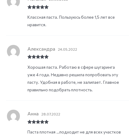
Rated
5
out
Классная паста. Пользуюсь более 1,5 лет все
of 5
нравится.
Александра
24.05.2022
Rated
5
out
Хорошая паста. Работаю в сфере шугаринга
of 5
уже 4 года. Недавно решила попробовать эту
пасту. Удобная в работе, не залипает. Главное
правильно подобрать плотность.
Анна
28.07.2022
Rated
5
out
Паста плотная …подходит не для всех участков
of 5