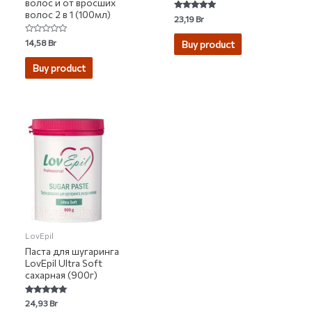
волос и от вросших
волос 2 в 1 (100мл)
Rated
23,19
Br
5.00
out of 5
Rated
14,58
Br
Buy product
0
out
of
Buy product
5
LovEpil
Паста для шугаринга
LovEpil Ultra Soft
сахарная (900г)
Rated
24,93
Br
5.00