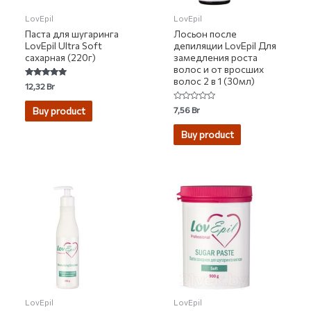
LovEpil
LovEpil
Паста для шугаринга
Лосьон после
LovEpil Ultra Soft
депиляции LovEpil Для
сахарная (220г)
замедления роста
волос и от вросших
волос 2 в 1 (30мл)
Rated
12,32
Br
5.00
out of 5
Rated
7,56
Br
Buy product
0
out
of
Buy product
5
LovEpil
LovEpil