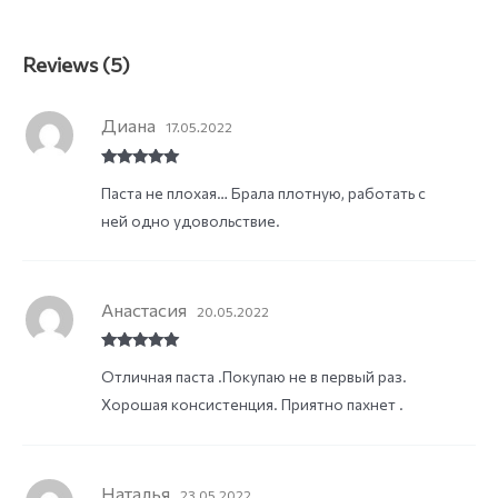
Reviews (5)
Диана
17.05.2022
Rated
5
out
Паста не плохая… Брала плотную, работать с
of 5
ней одно удовольствие.
Анастасия
20.05.2022
Rated
5
out
Отличная паста .Покупаю не в первый раз.
of 5
Хорошая консистенция. Приятно пахнет .
Наталья
23.05.2022