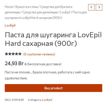
Home
/
Красота и стиль
/
Средства для бритья и
депиляции
/
Средства для депиляции
/
LovEpil
/ Паста для
шугаринга LovEpil Hard сахарная (900г)
LovEpil
Паста для шугаринга LovEpil
Hard сахарная (900г)
(
5
customer reviews)
Rated
5
5.00
out of 5
24,93
Br
& Бесплатная доставка!
based on
customer
ratings
Паста не плохая… Брала плотную, работать с ней одно
удовольствие.
Buy product
SKU:
1091449
Category:
LovEpil