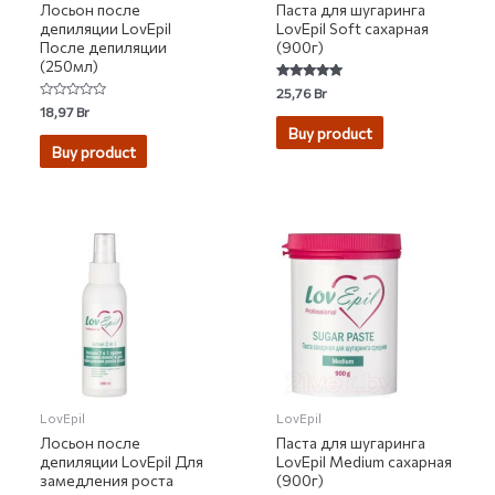
Лосьон после
Паста для шугаринга
депиляции LovEpil
LovEpil Soft сахарная
После депиляции
(900г)
(250мл)
Rated
25,76
Br
5.00
Rated
18,97
Br
out of 5
0
Buy product
out
of
Buy product
5
LovEpil
LovEpil
Лосьон после
Паста для шугаринга
депиляции LovEpil Для
LovEpil Medium сахарная
замедления роста
(900г)