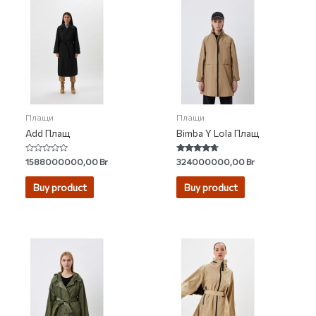
Плащи
Плащи
Add Плащ
Bimba Y Lola Плащ
Rated
Rated
1588000000,00
Br
324000000,00
Br
0
4.50
out
out of 5
of
Buy product
Buy product
5