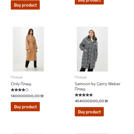
of
Buy product
5
Плащи
Плащи
Only Плащ
Samoon by Gerry Weber
Плащ
Rated
140000000,00
Br
3.67
Rated
454000000,00
Br
out of 5
4.67
Buy product
out of 5
Buy product