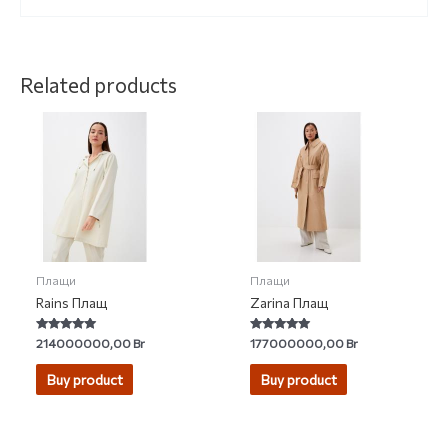
Related products
Плащи
Плащи
Rains Плащ
Zarina Плащ
Rated
Rated
214000000,00
Br
177000000,00
Br
5.00
5.00
out of 5
out of 5
Buy product
Buy product