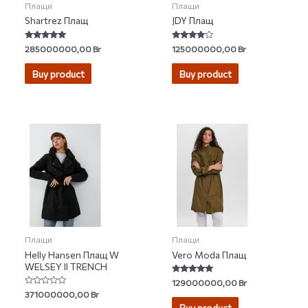
Плащи
Плащи
Shartrez Плащ
JDY Плащ
Rated
Rated
285000000,00
Br
125000000,00
Br
5.00
3.83
out of 5
out of 5
Buy product
Buy product
Плащи
Плащи
Helly Hansen Плащ W
Vero Moda Плащ
WELSEY II TRENCH
Rated
129000000,00
Br
4.85
Rated
371000000,00
Br
out of 5
0
Buy product
out