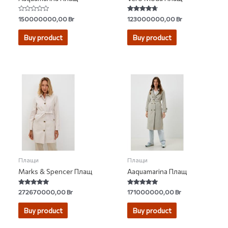
Rated
Rated
150000000,00
Br
123000000,00
Br
0
4.48
out
out of 5
of
Buy product
Buy product
5
Плащи
Плащи
Marks & Spencer Плащ
Aaquamarina Плащ
Rated
Rated
272670000,00
Br
171000000,00
Br
5.00
5.00
out of 5
out of 5
Buy product
Buy product