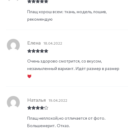
Rated
5
out
Плащ хорош всем: ткань, модель, пошив,
of 5
рекомендую
Елена
18.04.2022
Rated
5
out
Очень здорово смотрится, со вкусом,
of 5
незамыленный вариант. Идёт размер в размер
Наталья
19.04.2022
Rated
4
Плащ неплохой,но отличается от фото.
out of 5
Большемерит. Отказ.