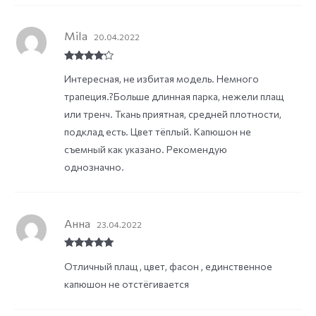
Mila
20.04.2022
Rated
4
Интересная, не избитая модель. Немного
out of 5
трапеция.?Больше длинная парка, нежели плащ
или тренч. Ткань приятная, средней плотности,
подклад есть. Цвет тёплый. Капюшон не
съемный как указано. Рекомендую
однозначно.
Анна
23.04.2022
Rated
5
out
Отличный плащ , цвет, фасон , единственное
of 5
капюшон не отстёгивается