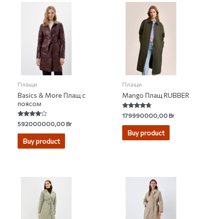
Плащи
Плащи
Basics & More Плащ с
Mango Плащ RUBBER
поясом
Rated
179990000,00
Br
4.50
Rated
592000000,00
Br
out of 5
3.75
Buy product
out of 5
Buy product