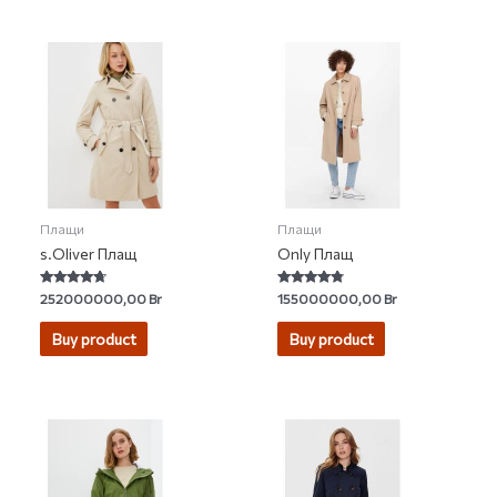
Плащи
Плащи
s.Oliver Плащ
Only Плащ
Rated
Rated
252000000,00
Br
155000000,00
Br
4.50
4.55
out of 5
out of 5
Buy product
Buy product