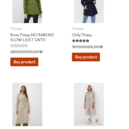
Плащи
Плащи
Roxy Плащ NO RAIN NO
Only Плащ
FLOW J JCKT GNT0
Rated
157000000,00
Br
4.80
Rated
260000000,00
Br
out of 5
0
Buy product
out
of
Buy product
5