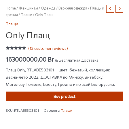
Home
/
Женщинам
/
Одежда
/
Верхняя одежда
/
Плащи и
тренчи
/
Плащи
/ Only Плащ
Плащи
Only Плащ
(
13
customer reviews)
Rated
13
4.77
out of 5
163000000,00
Br
& Бесплатная доставка!
based on
customer
ratings
Плащ Only, RTLABE503101 — цвет: бежевый, коллекция:
Весна-лето 2022. ДОСТАВКА по Минску, Витебску,
Могилёву, Гомелю, Бресту, Гродно и по всей Белоруссии.
Buy product
SKU:
RTLABE503101
Category:
Плащи