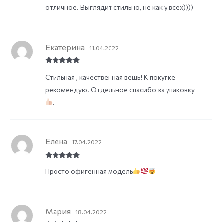
отличное. Выглядит стильно, не как у всех))))
Екатерина
11.04.2022
Rated
5
out
Стильная , качественная вещь! К покупке
of 5
рекомендую. Отдельное спасибо за упаковку
.
Елена
17.04.2022
Rated
5
out
Просто офигенная модель
of 5
Мария
18.04.2022