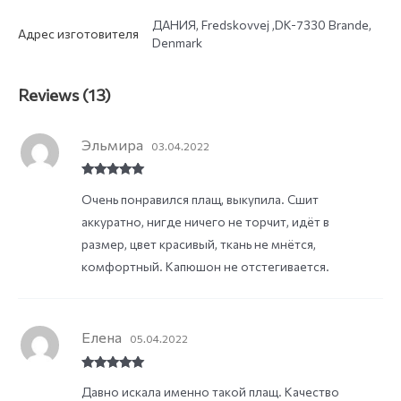
ДАНИЯ, Fredskovvej ,DK-7330 Brande,
Адрес изготовителя
Denmark
Reviews (13)
Эльмира
03.04.2022
Rated
5
out
Очень понравился плащ, выкупила. Сшит
of 5
аккуратно, нигде ничего не торчит, идёт в
размер, цвет красивый, ткань не мнётся,
комфортный. Капюшон не отстегивается.
Елена
05.04.2022
Rated
5
out
Давно искала именно такой плащ. Качество
of 5