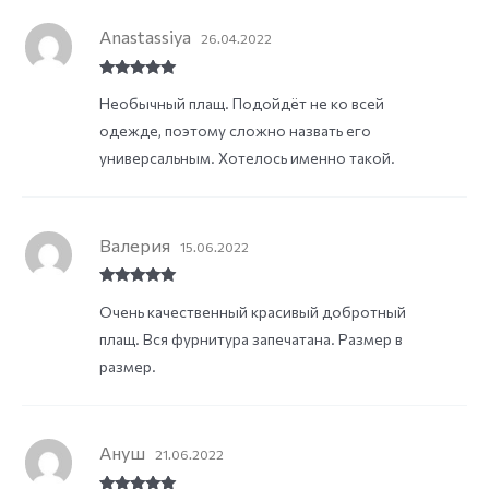
Anastassiya
26.04.2022
Rated
5
out
Необычный плащ. Подойдёт не ко всей
of 5
одежде, поэтому сложно назвать его
универсальным. Хотелось именно такой.
Валерия
15.06.2022
Rated
5
out
Очень качественный красивый добротный
of 5
плащ. Вся фурнитура запечатана. Размер в
размер.
Ануш
21.06.2022