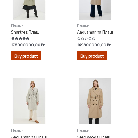
Плащи
Плащи
Shartrez Плащ
Aaquamarina Плащ
Rated
Rated
178000000,00
Br
149800000,00
Br
4.50
0
out of 5
out
of
Buy product
Buy product
5
Плащи
Плащи
Aaquamarina Плащ
Vero Moda Плащ