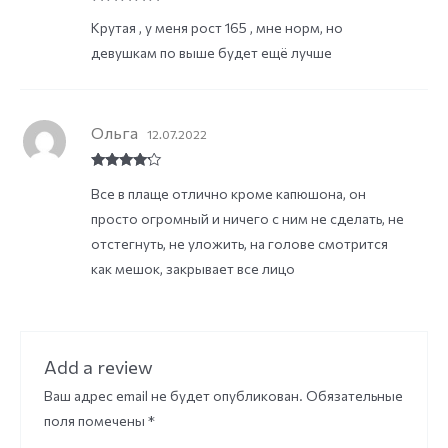
Rated
5
out
Крутая , у меня рост 165 , мне норм, но
of 5
девушкам по выше будет ещё лучше
Ольга
12.07.2022
Rated
4
Все в плаще отлично кроме капюшона, он
out of 5
просто огромный и ничего с ним не сделать, не
отстегнуть, не уложить, на голове смотрится
как мешок, закрывает все лицо
Add a review
Ваш адрес email не будет опубликован.
Обязательные
поля помечены
*