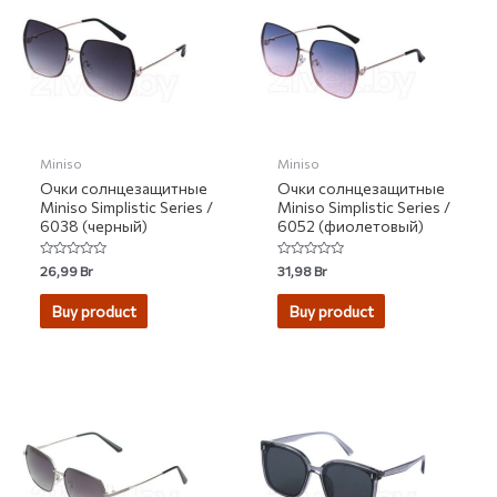
Miniso
Miniso
Очки солнцезащитные
Очки солнцезащитные
Miniso Simplistic Series /
Miniso Simplistic Series /
6038 (черный)
6052 (фиолетовый)
Rated
Rated
26,99
Br
31,98
Br
0
0
out
out
of
of
Buy product
Buy product
5
5