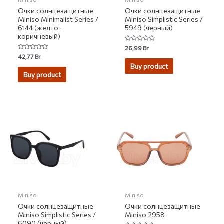
Очки солнцезащитные
Очки солнцезащитные
Miniso Minimalist Series /
Miniso Simplistic Series /
6144 (желто-
5949 (черный)
коричневый)
Rated
26,99
Br
0
Rated
42,77
Br
out
0
of
Buy product
out
5
of
Buy product
5
Miniso
Miniso
Очки солнцезащитные
Очки солнцезащитные
Miniso Simplistic Series /
Miniso 2958
6090 (черный)