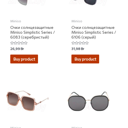
Miniso
Miniso
Очки солнцезащитные
Очки солнцезащитные
Miniso Simplistic Series /
Miniso Simplistic Series /
6083 (серебристый)
6106 (серый)
Rated
Rated
26,99
Br
31,98
Br
0
0
out
out
of
of
Buy product
Buy product
5
5
Miniso
Miniso