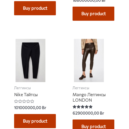
188000000,00
Br
out of 5
0
out
Buy product
of
Buy product
5
Леггинсы
Леггинсы
Nike Тайтсы
Mango Леггинсы
LONDON
Rated
101000000,00
Br
0
Rated
62900000,00
Br
out
5.00
of
out of 5
Buy product
5
Buy product