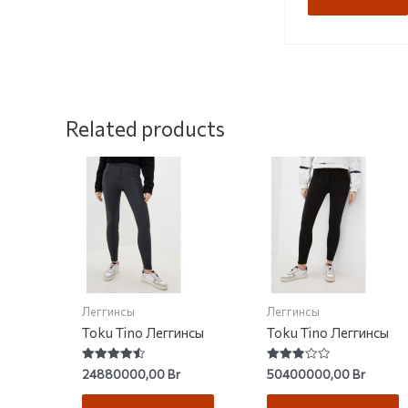
Related products
Леггинсы
Леггинсы
Toku Tino Леггинсы
Toku Tino Леггинсы
Rated
Rated
24880000,00
Br
50400000,00
Br
4.55
2.86
out of 5
out of
5