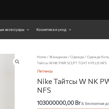
ые аксессуары
Косметика и уход
Home
/
Женщинам
/
Одежда
/
Одежда боль
Тайтсы W NK PWR SCLPT TGHT H PLUS NFS
Леггинсы
Nike Тайтсы W NK 
NFS
103000000,00
Br
& Бесплатная до