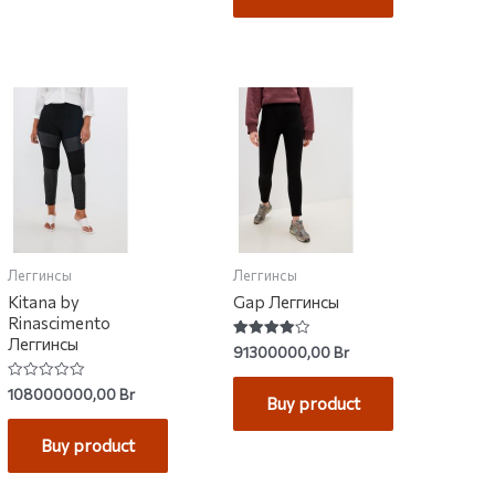
Леггинсы
Леггинсы
Kitana by
Gap Леггинсы
Rinascimento
Леггинсы
Rated
91300000,00
Br
4.00
out of 5
Rated
108000000,00
Br
Buy product
0
out
of
Buy product
5