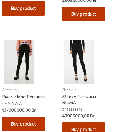
298920000,00
Br
out of 5
4.83
out of 5
Buy product
Buy product
Леггинсы
Леггинсы
River Island Леггинсы
Mango Леггинсы
BILMA
Rated
107000000,00
Br
0
Rated
49900000,00
Br
out
0
of
out
Buy product
5
of
Buy product
5