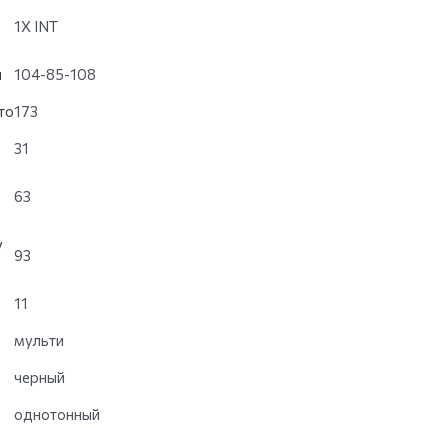
1X INT
и
104-85-108
то
173
31
63
у
93
11
мульти
черный
однотонный