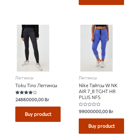
Леггинсы
Леггинсы
Toku Tino Леггинсы
Nike Тайтсы W NK
AIR 7_8 TGHT HR
PLUS NFS
Rated
24880000,00
Br
4.00
out of 5
Rated
99000000,00
Br
Buy product
0
out
of
Buy product
5