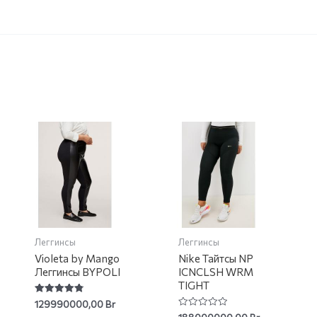
Леггинсы
Леггинсы
Violeta by Mango
Nike Тайтсы NP
Леггинсы BYPOLI
ICNCLSH WRM
TIGHT
Rated
129990000,00
Br
4.85
Rated