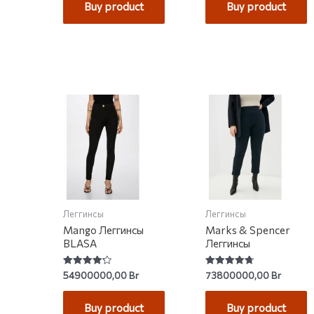
Buy product
Buy product
Леггинсы
Леггинсы
Mango Леггинсы
Marks & Spencer
BLASA
Леггинсы
Rated
Rated
54900000,00
Br
73800000,00
Br
4.25
4.75
out of 5
out of 5
Buy product
Buy product