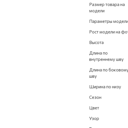
Размер товара на
модели
Параметры модел
Рост модели на фо
Высота
Длина по
внутреннему шву
Длина по боковом
шву
Ширина по низу
Сезон
Цвет
Узор