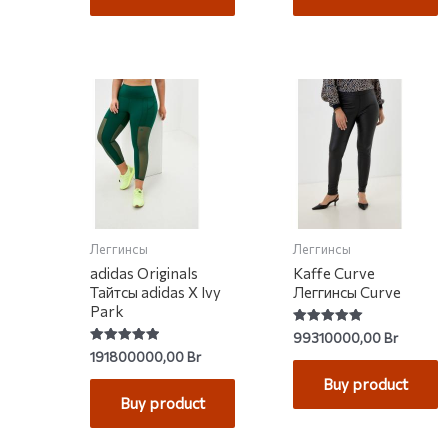
Леггинсы
Леггинсы
adidas Originals
Kaffe Curve
Тайтсы adidas X Ivy
Леггинсы Curve
Park
Rated
99310000,00
Br
5.00
Rated
191800000,00
Br
out of 5
5.00
out of 5
Buy product
Buy product