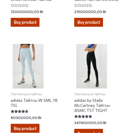
Rated
Rated
120000000,00
Br
213000000,00
Br
0
0
out
out
of
of
Buy product
Buy product
5
5
Леггинсы и тайтсы
Леггинсы и тайтсы
adidas Тайтсы W SML 78
adidas by Stella
TIG
McCartney Тайтсы
ASMC TST TIGHT
Rated
80300000,00
Br
4.38
Rated
347400000,00
Br
out of 5
4.64
Buy product
out of 5