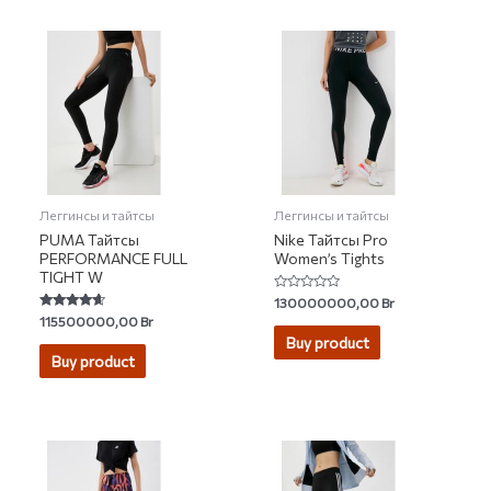
Леггинсы и тайтсы
Леггинсы и тайтсы
PUMA Тайтсы
Nike Тайтсы Pro
PERFORMANCE FULL
Women’s Tights
TIGHT W
Rated
130000000,00
Br
0
Rated
115500000,00
Br
out
4.41
of
Buy product
out of 5
5
Buy product