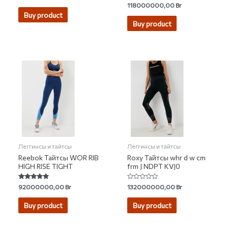
4.50
Rated
118000000,00
Br
out of 5
0
Buy product
out
of
Buy product
5
Леггинсы и тайтсы
Леггинсы и тайтсы
Reebok Тайтсы WOR RIB
Roxy Тайтсы whr d w cm
HIGH RISE TIGHT
frm J NDPT KVJ0
Rated
Rated
92000000,00
Br
132000000,00
Br
4.65
0
out of 5
out
of
Buy product
Buy product
5