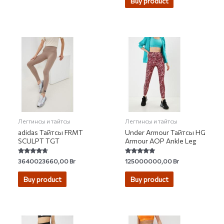
Buy product
Леггинсы и тайтсы
Леггинсы и тайтсы
adidas Тайтсы FRMT
Under Armour Тайтсы HG
SCULPT TGT
Armour AOP Ankle Leg
Rated
Rated
3640023660,00
Br
125000000,00
Br
4.50
5.00
out of 5
out of 5
Buy product
Buy product