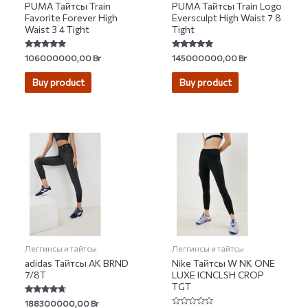
PUMA Тайтсы Train
PUMA Тайтсы Train Logo
Favorite Forever High
Eversculpt High Waist 7 8
Waist 3 4 Tight
Tight
Rated
Rated
106000000,00
Br
145000000,00
Br
4.60
4.91
out of 5
out of 5
Buy product
Buy product
Леггинсы и тайтсы
Леггинсы и тайтсы
adidas Тайтсы AK BRND
Nike Тайтсы W NK ONE
7/8T
LUXE ICNCLSH CROP
TGT
Rated
188300000,00
Br