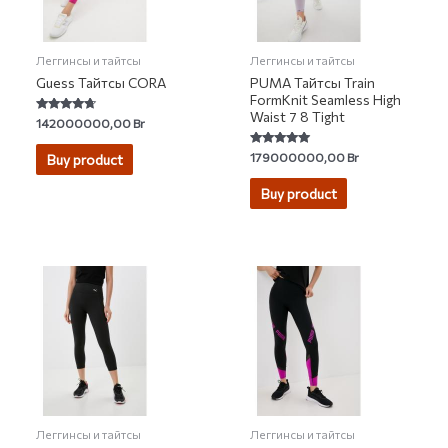
Леггинсы и тайтсы
Леггинсы и тайтсы
Guess Тайтсы CORA
PUMA Тайтсы Train
FormKnit Seamless High
Waist 7 8 Tight
Rated
142000000,00
Br
4.50
out of 5
Rated
179000000,00
Br
Buy product
5.00
out of 5
Buy product
Леггинсы и тайтсы
Леггинсы и тайтсы