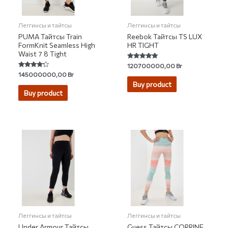
Леггинсы и тайтсы
Леггинсы и тайтсы
PUMA Тайтсы Train
Reebok Тайтсы TS LUX
FormKnit Seamless High
HR TIGHT
Waist 7 8 Tight
Rated
120700000,00
Br
4.74
Rated
145000000,00
Br
out of 5
4.00
Buy product
out of 5
Buy product
Леггинсы и тайтсы
Леггинсы и тайтсы
Under Armour Тайтсы
Guess Тайтсы CORRINE