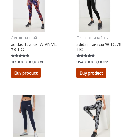
Леггинсы и тайтсы
Леггинсы и тайтсы
adidas Тайтсы W ANML
adidas Тайтсы W TC 78
78 TIG
TIG
Rated
Rated
113000000,00
Br
95400000,00
Br
4.60
4.59
out of 5
out of 5
Buy product
Buy product