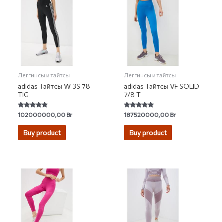
Леггинсы и тайтсы
Леггинсы и тайтсы
adidas Тайтсы W 3S 78
adidas Тайтсы VF SOLID
TIG
7/8 T
Rated
Rated
102000000,00
Br
187520000,00
Br
4.63
4.80
out of 5
out of 5
Buy product
Buy product