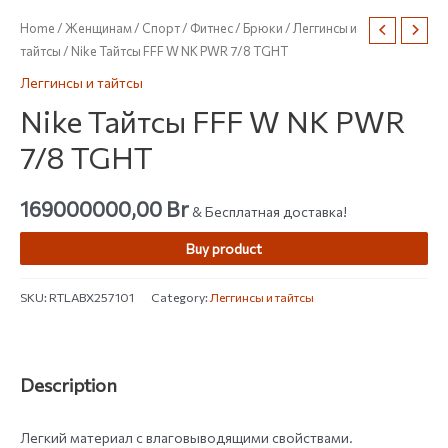
Home
/
Женщинам
/
Спорт
/
Фитнес
/
Брюки
/
Леггинсы и
тайтсы
/ Nike Тайтсы FFF W NK PWR 7/8 TGHT
Леггинсы и тайтсы
Nike Тайтсы FFF W NK PWR
7/8 TGHT
169000000,00
Br
& Бесплатная доставка!
Buy product
SKU:
RTLABX257101
Category:
Леггинсы и тайтсы
Description
Легкий материал с влаговыводящими свойствами.