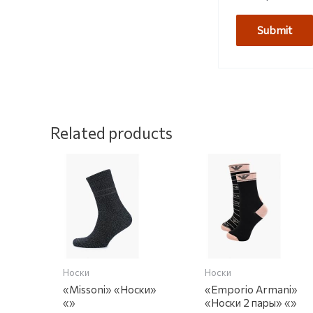
Related products
Носки
Носки
«Missoni» «Носки»
«Emporio Armani»
«»
«Носки 2 пары» «»