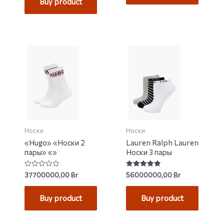
Buy product
5
Носки
Носки
«Hugo» «Носки 2
Lauren Ralph Lauren
пары» «»
Носки 3 пары
Rated
Rated
37700000,00
Br
56000000,00
Br
0
4.92
out
out of 5
of
Buy product
Buy product
5