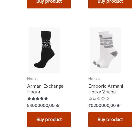
Buy product
Buy product
Носки
Носки
Armani Exchange
Emporio Armani
Носки
Носки 2 пары
Rated
Rated
54000000,00
Br
70200000,00
Br
4.92
0
out of 5
out
of
Buy product
Buy product
5