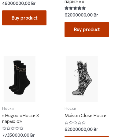
пары» «»
Rated
46000000,00
Br
0
out
of
Rated
62000000,00
Br
Buy product
5
5.00
out of 5
Buy product
Носки
Носки
«Hugo» «Носки 3
Maison Close Носки
пары» «»
Rated
62000000,00
Br
0
Rated
77350000,00
Br
out