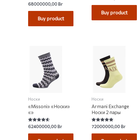
0
Rated
68000000,00
Br
out
4.75
of
out of 5
Buy product
5
Buy product
Носки
Носки
«Missoni» «Носки»
Armani Exchange
«»
Носки 2 пары
Rated
Rated
62400000,00
Br
72000000,00
Br
4.58
5.00
out of 5
out of 5