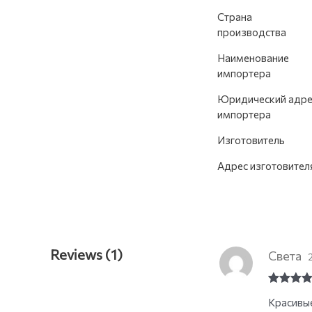
Страна
производства
Наименование
импортера
Юридический адре
импортера
Изготовитель
Адрес изготовител
Reviews (1)
Света
Rated
5
o
Красивые
of 5