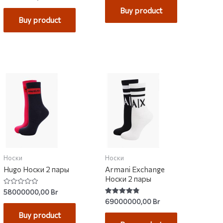
0
of
out
Buy product
5
of
Buy product
5
Носки
Носки
Hugo Носки 2 пары
Armani Exchange
Носки 2 пары
Rated
58000000,00
Br
0
Rated
69000000,00
Br
out
4.83
of
out of 5
Buy product
5