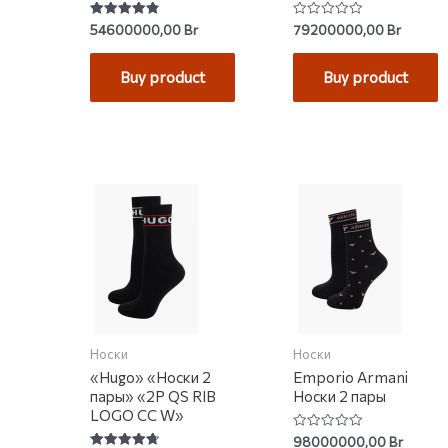
Rated
Rated
54600000,00
Br
79200000,00
Br
4.83
0
out of 5
out
of
Buy product
Buy product
5
Носки
Носки
«Hugo» «Носки 2
Emporio Armani
пары» «2P QS RIB
Носки 2 пары
LOGO CC W»
Rated
98000000,00
Br