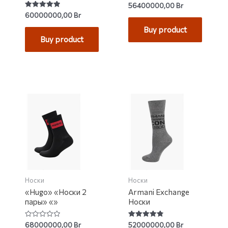
Rated
56400000,00
Br
0
Rated
60000000,00
Br
out
4.93
of
out of 5
Buy product
5
Buy product
Носки
Носки
«Hugo» «Носки 2
Armani Exchange
пары» «»
Носки
Rated
Rated
68000000,00
Br
52000000,00
Br