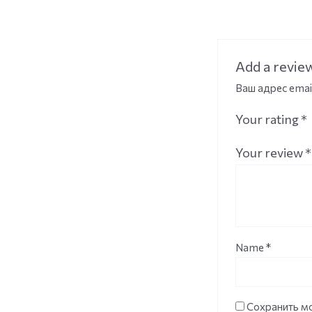
Add a revie
Ваш адрес emai
Your rating
*
Your review
*
Name
*
Сохранить мо