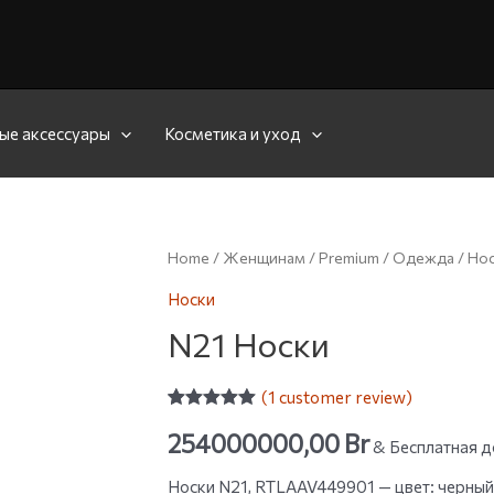
ые аксессуары
Косметика и уход
Home
/
Женщинам
/
Premium
/
Одежда
/
Нос
Носки
N21 Носки
(
1
customer review)
Rated
1
5.00
254000000,00
Br
out of 5
& Бесплатная д
based on
customer
Носки N21, RTLAAV449901 — цвет: черны
rating