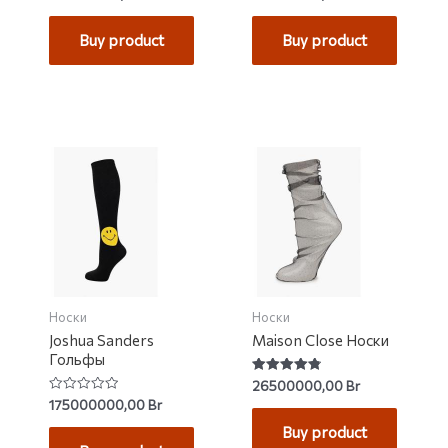
0
4.80
out
out of 5
of
Buy product
Buy product
5
Носки
Носки
Joshua Sanders
Maison Close Носки
Гольфы
Rated
26500000,00
Br
4.85
Rated
175000000,00
Br
out of 5
0
out
Buy product
of