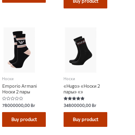
Buy product
Носки
Носки
Emporio Armani
«Hugo» «Носки 2
Носки 2 пары
пары» «»
Rated
Rated
78000000,00
Br
34800000,00
Br
0
5.00
out
out of 5
of
Buy product
Buy product
5