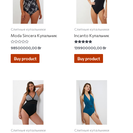
Слитные купальники
Слитные купальники
Moda Sincera Купальник
Incanto Купальник
Rated
Rated
98500000,00
Br
139900000,00
Br
0
4.94
out
out of 5
of
Buy product
Buy product
5
Слитные купальники
Слитные купальники