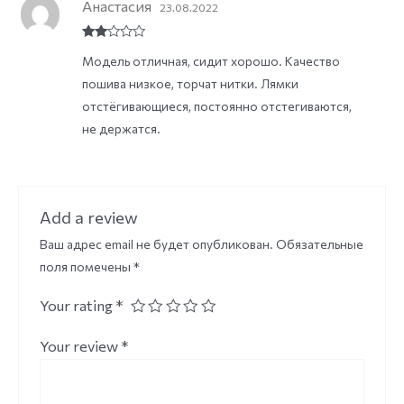
Анастасия
23.08.2022
Rate
Модель отличная, сидит хорошо. Качество
d
2
out
пошива низкое, торчат нитки. Лямки
of 5
отстëгивающиеся, постоянно отстегиваются,
не держатся.
Add a review
Ваш адрес email не будет опубликован.
Обязательные
поля помечены
*
Your rating
*
Your review
*