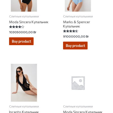
Слитные купальники
Слитные купальники
Moda Sincera Купальник
Marks & Spencer
Купальник
Rated
103050000,00
Br
4.00
Rated
91000000,00
Br
out of 5
4.20
Buy product
out of 5
Buy product
Слитные купальники
Слитные купальники
Incanto Купальник
Moda Sincera Купальник