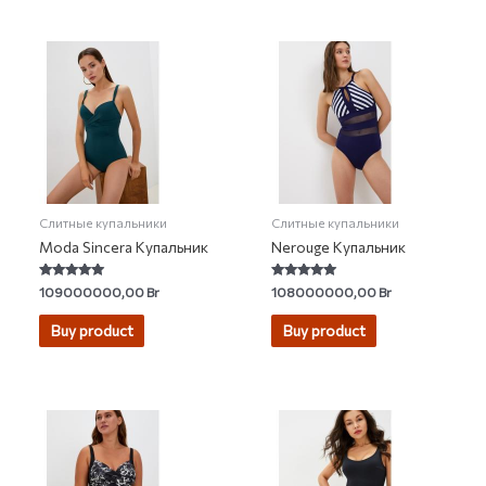
Слитные купальники
Слитные купальники
Moda Sincera Купальник
Nerouge Купальник
Rated
Rated
109000000,00
Br
108000000,00
Br
5.00
5.00
out of 5
out of 5
Buy product
Buy product