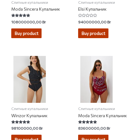
Слитные купальники
Слитные купальники
Moda Sincera Купальник
Elsi Купальник
Rated
Rated
108000000,00
Br
94000000,00
Br
5.00
0
out of 5
out
of
Buy product
Buy product
5
Слитные купальники
Слитные купальники
Winzor Купальник
Moda Sincera Купальник
Rated
Rated
98100000,00
Br
83600000,00
Br
4.83
5.00
out of 5
out of 5
Buy product
Buy product