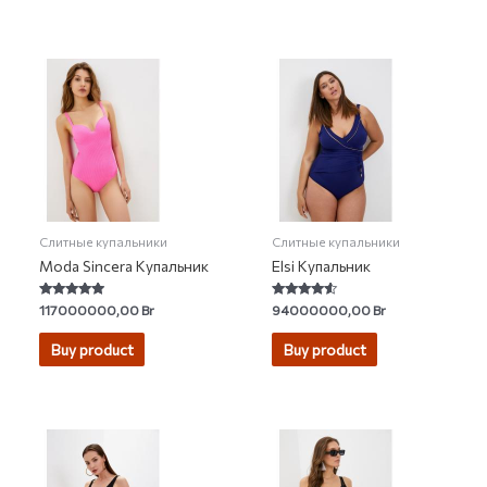
Слитные купальники
Слитные купальники
Moda Sincera Купальник
Elsi Купальник
Rated
Rated
117000000,00
Br
94000000,00
Br
4.71
4.33
out of 5
out of 5
Buy product
Buy product