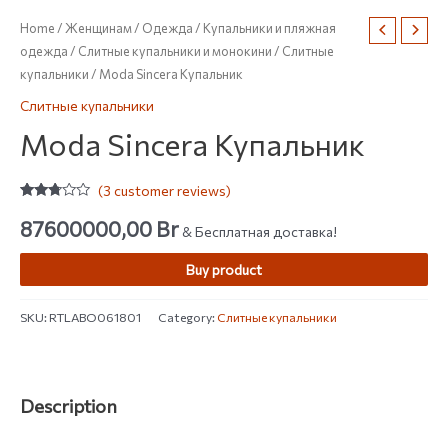
Home
/
Женщинам
/
Одежда
/
Купальники и пляжная
одежда
/
Слитные купальники и монокини
/
Слитные
купальники
/ Moda Sincera Купальник
Слитные купальники
Moda Sincera Купальник
(
3
customer reviews)
Rated
3
2.67
87600000,00
Br
& Бесплатная доставка!
out of
5
based
Buy product
on
customer
ratings
SKU:
RTLABO061801
Category:
Слитные купальники
Description