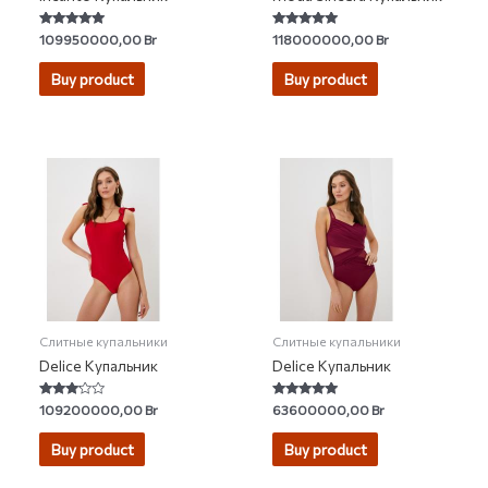
Rated
Rated
109950000,00
Br
118000000,00
Br
4.75
4.80
out of 5
out of 5
Buy product
Buy product
Слитные купальники
Слитные купальники
Delice Купальник
Delice Купальник
Rated
Rated
109200000,00
Br
63600000,00
Br
3.00
5.00
out of 5
out of 5
Buy product
Buy product