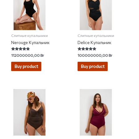
Слитные купальники
Слитные купальники
Nerouge Купальник
Delice Купальник
Rated
Rated
112000000,00
Br
100000000,00
Br
4.57
4.67
out of 5
out of 5
Buy product
Buy product