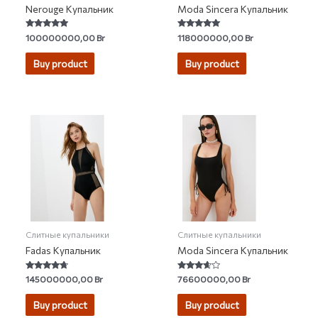
Nerouge Купальник
Moda Sincera Купальник
Rated
Rated
100000000,00
Br
118000000,00
Br
5.00
5.00
out of 5
out of 5
Buy product
Buy product
Слитные купальники
Слитные купальники
Fadas Купальник
Moda Sincera Купальник
Rated
Rated
145000000,00
Br
76600000,00
Br
4.50
3.43
out of 5
out of 5
Buy product
Buy product