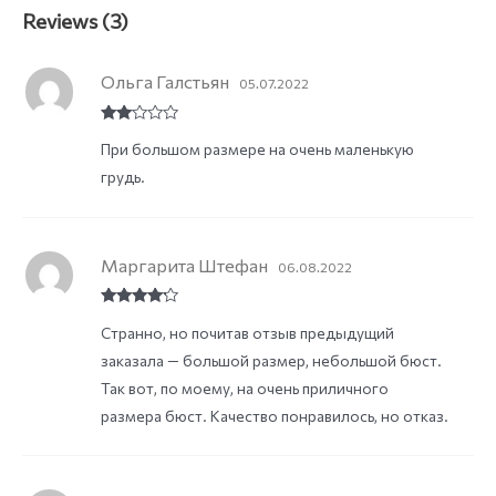
Reviews (3)
Ольга Галстьян
05.07.2022
Rate
При большом размере на очень маленькую
d
2
out
грудь.
of 5
Маргарита Штефан
06.08.2022
Rated
4
Странно, но почитав отзыв предыдущий
out of 5
заказала — большой размер, небольшой бюст.
Так вот, по моему, на очень приличного
размера бюст. Качество понравилось, но отказ.