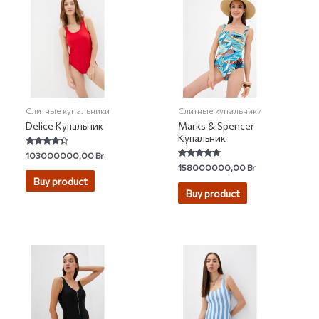
Слитные купальники
Слитные купальники
Delice Купальник
Marks & Spencer
Купальник
Rated
103000000,00
Br
4.11
Rated
158000000,00
Br
out of 5
4.50
Buy product
out of 5
Buy product