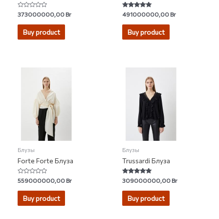
Rated
Rated
373000000,00
Br
491000000,00
Br
0
4.75
out
out of 5
of
Buy product
Buy product
5
Блузы
Блузы
Forte Forte Блуза
Trussardi Блуза
Rated
Rated
559000000,00
Br
309000000,00
Br
0
5.00
out
out of 5
of
Buy product
Buy product
5