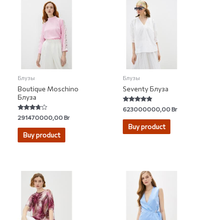
Блузы
Блузы
Boutique Moschino
Seventy Блуза
Блуза
Rated
623000000,00
Br
4.60
Rated
291470000,00
Br
out of 5
3.50
Buy product
out of 5
Buy product