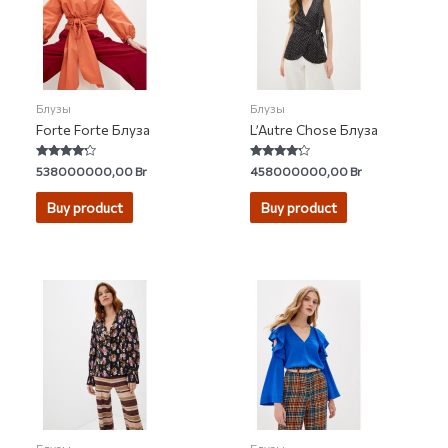
Блузы
Блузы
Forte Forte Блуза
L’Autre Chose Блуза
Rated
Rated
538000000,00
Br
458000000,00
Br
4.00
4.00
out of 5
out of 5
Buy product
Buy product
Блузы
Блузы