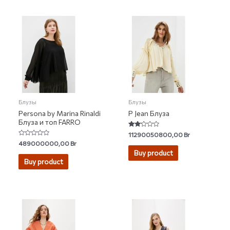
Блузы
Блузы
Persona by Marina Rinaldi
P Jean Блуза
Блуза и топ FARRO
Rated
11290050800,00
Br
2.00
Rated
489000000,00
Br
out
0
of 5
Buy product
out
of
Buy product
5