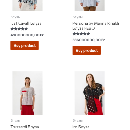
Блузы
Блузы
Just Cavalli Блуза
Persona by Marina Rinaldi
Блуза FEBO
Rated
490000000,00
Br
4.57
Rated
336000000,00
Br
out of 5
5.00
Buy product
out of 5
Buy product
Блузы
Блузы
Trussardi Блуза
Iro Блуза