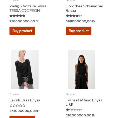
Zadig & Voltaire Блуза
Dorothee Schumacher
TESSA CDC PEONI
Блуза
Rated
Rated
758000000,00
Br
598000000,00
Br
5.00
3.80
out of 5
out of 5
Buy product
Buy product
Блузы
Блузы
Cavalli Class Блуза
Twinset Milano Блуза
U&B
Rated
641000000,00
Br
0
Rated
292000000,00
Br
out
1.00