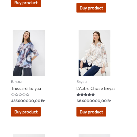
of
Buy product
out
5
of
Buy product
5
Блузы
Блузы
Trussardi Блуза
L’Autre Chose Блуза
Rated
Rated
435600000,00
Br
684000000,00
Br
0
5.00
out
out of 5
of
Buy product
Buy product
5