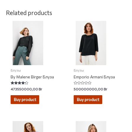
Related products
Блузы
Блузы
By Malene Birger Блуза
Emporio Armani Блуза
Rated
Rated
473550000,00
Br
500000000,00
Br
4.00
0
out of 5
out
of
Buy product
Buy product
5