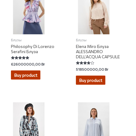
Блузы
Блузы
Philosophy Di Lorenzo
Elena Miro Блуза
Serafini Блуза
ALESSANDRO
DELL’ACQUA CAPSULE
Rated
626000000,00
Br
5.00
Rated
518500000,00
Br
out of 5
3.50
Buy product
out of 5
Buy product