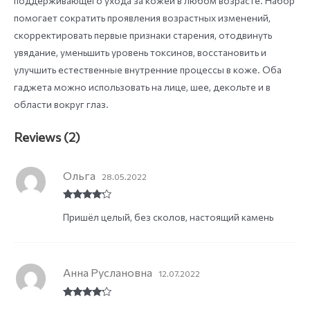
поддерживающего ухода за кожей в любом возрасте. Набор
помогает сократить проявления возрастных изменений,
скорректировать первые признаки старения, отодвинуть
увядание, уменьшить уровень токсинов, восстановить и
улучшить естественные внутренние процессы в коже. Оба
гаджета можно использовать на лице, шее, декольте и в
области вокруг глаз.
Reviews (2)
Ольга
28.05.2022
Rated
4
Пришёл целый, без сколов, настоящий камень
out of 5
Анна Руслановна
12.07.2022
Rated
4