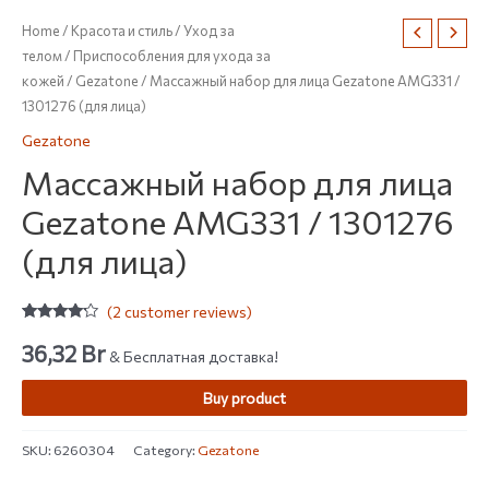
Home
/
Красота и стиль
/
Уход за
телом
/
Приспособления для ухода за
кожей
/
Gezatone
/ Массажный набор для лица Gezatone AMG331 /
1301276 (для лица)
Gezatone
Массажный набор для лица
Gezatone AMG331 / 1301276
(для лица)
(
2
customer reviews)
Rated
2
4.00
out
36,32
Br
& Бесплатная доставка!
of 5
based on
customer
Buy product
ratings
SKU:
6260304
Category:
Gezatone