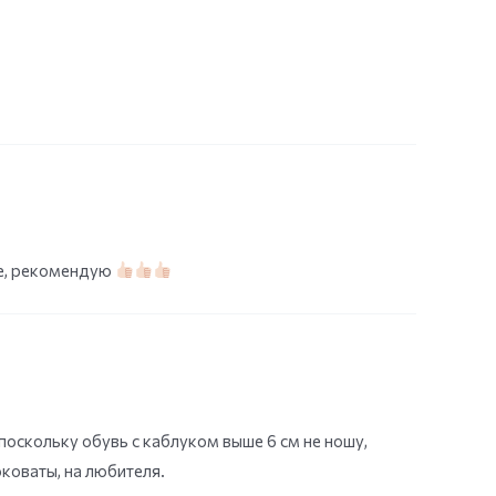
не, рекомендую
 поскольку обувь с каблуком выше 6 см не ношу,
оковаты, на любителя.