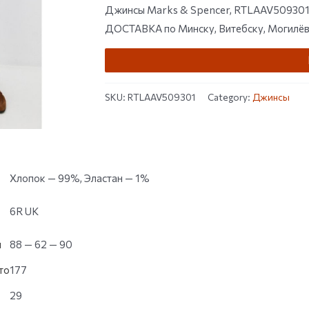
customer
Джинсы Marks & Spencer, RTLAAV509301 —
ratings
ДОСТАВКА по Минску, Витебску, Могилёву,
SKU:
RTLAAV509301
Category:
Джинсы
Хлопок — 99%, Эластан — 1%
6R UK
и
88 — 62 — 90
то
177
29