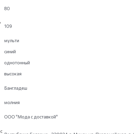
80
у
109
мульти
синий
однотонный
высокая
Бангладеш
молния
ООО "Мода с доставкой"
с