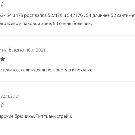
52- 54 и 173 рост,взяла 52/176 и 54 /176 . 54 длиннее 52 сантим
екрасиво в паховой зоне, 54 очень большие.
ина Елена
18.11.2021
ut
 джинсы, сели идеально, советую к покупке
22.11.2021
рокие брючины. Тип ткани стрейч.