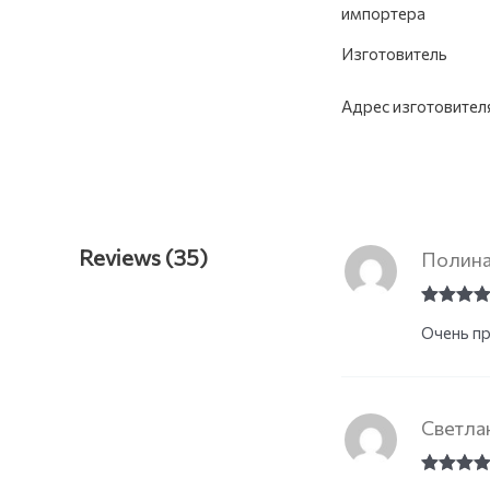
импортера
Изготовитель
Адрес изготовител
Reviews (35)
Полин
Rated
5
o
Очень пр
of 5
Светла
Rated
5
o