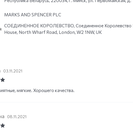
Республика Беларусь, 220034, г. Минск, ул. Первомайская, д. 
MARKS AND SPENCER PLC
СОЕДИНЕННОЕ КОРОЛЕВСТВО, Соединенное Королевство Вел
я
House, North Wharf Road, London, W2 1NW, UK
а
03.11.2021
ut
иятные, мягкие. Хорошего качества.
на
08.11.2021
ut