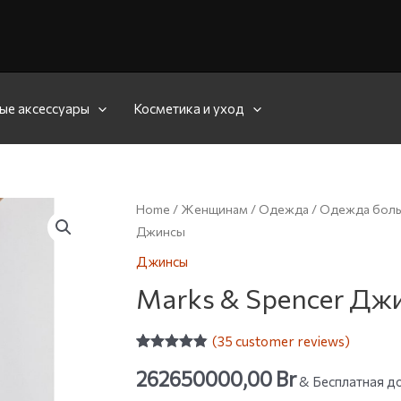
ые аксессуары
Косметика и уход
Home
/
Женщинам
/
Одежда
/
Одежда боль
Джинсы
Джинсы
Marks & Spencer Дж
(
35
customer reviews)
Rated
35
4.80
262650000,00
Br
out of 5
& Бесплатная до
based on