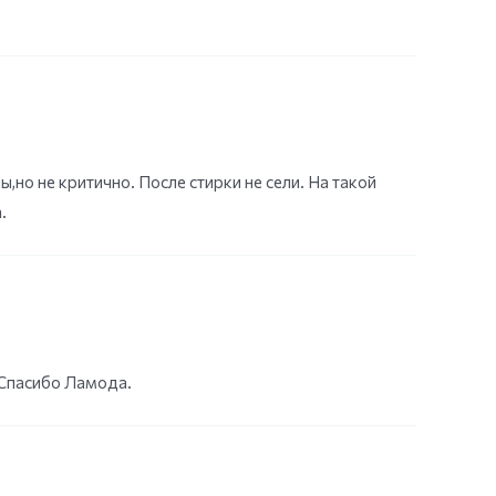
ы,но не критично. После стирки не сели. На такой
.
.Спасибо Ламода.