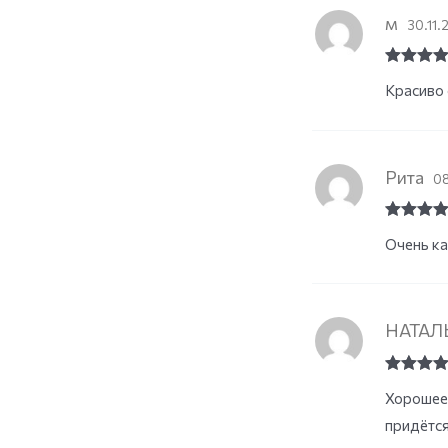
м
30.11.
Rated
5
o
Красиво 
of 5
Рита
08
Rated
5
o
Очень ка
of 5
НАТАЛ
Rated
5
o
Хорошее 
of 5
придётся