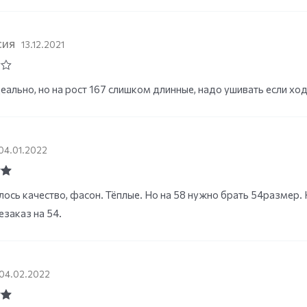
сия
13.12.2021
еально, но на рост 167 слишком длинные, надо ушивать если хо
04.01.2022
ut
ось качество, фасон. Тёплые. Но на 58 нужно брать 54размер. Н
езаказ на 54.
04.02.2022