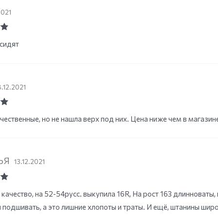
2021
ut
сидят
.12.2021
ut
чественные, но не нашла верх под них. Цена ниже чем в магази
ЬЯ
13.12.2021
ut
качество, на 52-54русс. выкупила 16R, На рост 163 длинноваты,
 подшивать, а это лишние хлопоты и траты. И ещё, штанины шир