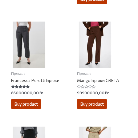
5
Прямые
Прямые
Francesca Peretti Брюки
Mango Брюки GRETA
Rated
Rated
85000000,00
Br
99990000,00
Br
5.00
0
out of 5
out
of
Buy product
Buy product
5