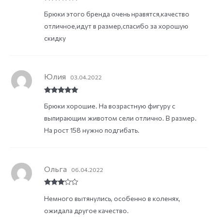
Rated
5
out
Брюки этого бренда очень нравятся,качество
of 5
отличное,идут в размер,спасибо за хорошую
скидку
Юлия
03.04.2022
Rated
5
out
Брюки хорошие. На возрастную фигуру с
of 5
выпирающим животом сели отлично. В размер.
На рост 158 нужно подгибать.
Ольга
06.04.2022
Rated
3
Немного вытянулись, особенно в коленях,
out of
5
ожидала другое качество.