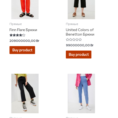
Прямые
Прямые
Finn Flare Брюки
United Colors of
Benetton Брюки
Rated
209000000,00
Br
4.00
Rated
99000000,00
Br
out of 5
0
Buy product
out
of
Buy product
5
Прямые
Прямые