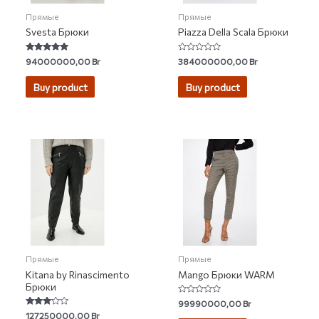
Прямые
Прямые
Svesta Брюки
Piazza Della Scala Брюки
Rated
Rated
94000000,00
Br
384000000,00
Br
5.00
0
out of 5
out
of
Buy product
Buy product
5
Прямые
Прямые
Kitana by Rinascimento
Mango Брюки WARM
Брюки
Rated
99990000,00
Br
0
Rated
127250000,00
Br
out