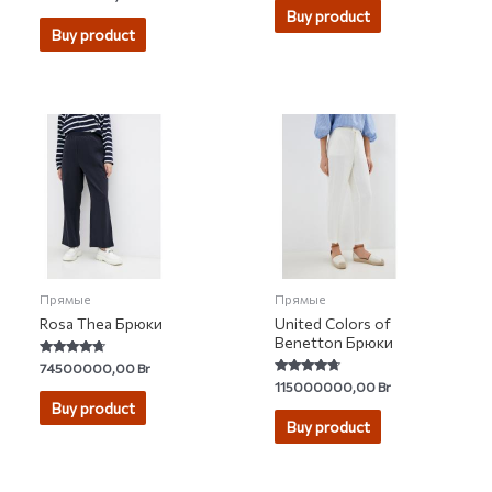
3.00
of
Buy product
out of 5
5
Buy product
Прямые
Прямые
Rosa Thea Брюки
United Colors of
Benetton Брюки
Rated
74500000,00
Br
4.45
Rated
115000000,00
Br
out of 5
4.50
Buy product
out of 5
Buy product