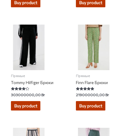
Buy product
Buy product
Прямые
Прямые
Tommy Hilfiger Брюки
Finn Flare Брюки
Rated
Rated
303000000,00
Br
219000000,00
Br
4.00
4.83
out of 5
out of 5
Buy product
Buy product