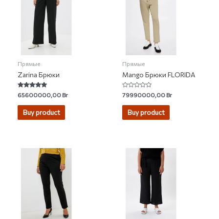
Прямые
Прямые
Zarina Брюки
Mango Брюки FLORIDA
Rated
Rated
65600000,00
Br
79990000,00
Br
5.00
0
out of 5
out
of
Buy product
Buy product
5