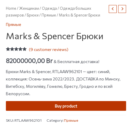
Home
/
Женщинам
/
Одежда
/
Одежда больших
размеров
/
Брюки
/
Прямые
/ Marks & Spencer Брюки
Прямые
Marks & Spencer Брюки
(
9
customer reviews)
Rated
9
4.78
out of 5
82000000,00
Br
& Бесплатная доставка!
based on
customer
ratings
Брюки Marks & Spencer, RTLAAW962101 — цвет: синий,
коллекция: Осень-зима 2022/2023. ДОСТАВКА по Минску,
Витебску, Могилёву, Гомелю, Бресту, Гродно и по всей
Белоруссии.
Buy product
SKU:
RTLAAW962101
Category:
Прямые