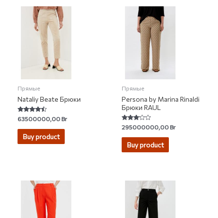
Прямые
Прямые
Nataliy Beate Брюки
Persona by Marina Rinaldi
Брюки RAUL
Rated
63500000,00
Br
4.25
Rated
295000000,00
Br
out of 5
3.00
Buy product
out of 5
Buy product