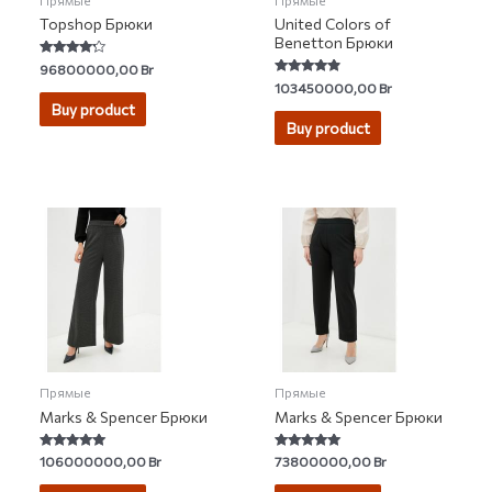
Topshop Брюки
United Colors of
Benetton Брюки
Rated
96800000,00
Br
4.00
Rated
103450000,00
Br
out of 5
4.60
Buy product
out of 5
Buy product
Прямые
Прямые
Marks & Spencer Брюки
Marks & Spencer Брюки
Rated
Rated
106000000,00
Br
73800000,00
Br
4.84
4.86
out of 5
out of 5