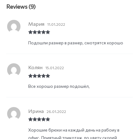
Reviews (9)
Мария
11.01.2022
Rated
5
out
Подошли размер в размер, смотрятся хорошо
of 5
Колян
15.01.2022
Rated
5
out
Все хорошо размер подошёл,
of 5
Ирина
26.01.2022
Rated
5
out
Хорошие брюки на каждый день на рабоиу в
of 5
офис. Приятный трикотаж, по цвету скорей