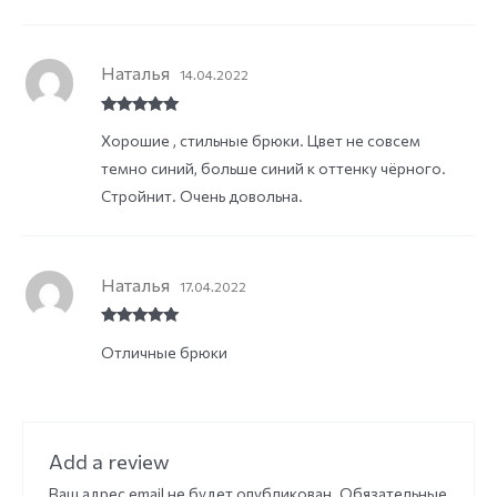
Наталья
14.04.2022
Rated
5
out
Хорошие , стильные брюки. Цвет не совсем
of 5
темно синий, больше синий к оттенку чёрного.
Стройнит. Очень довольна.
Наталья
17.04.2022
Rated
5
out
Отличные брюки
of 5
Add a review
Ваш адрес email не будет опубликован.
Обязательные