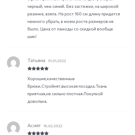
черный, чем синий. Без застежки, на широкой
резинке, взяла. На рост 160 см длину придется
немного убрать, в моем росте размеров не
было. Цена от ламоды со скидкой вообще
шик!
Татьяна
31.01.2022
Rated
5
out
Хорошие,качественные
of 5
брюки.Стройнят,высокая посадка.Ткань
приятная,не сильно плотная.Покупкой
довольна.
Асият
16.02.2022