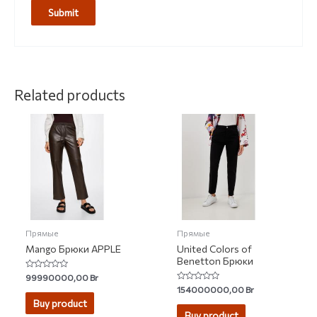
Related products
Прямые
Прямые
Mango Брюки APPLE
United Colors of
Benetton Брюки
Rated
99990000,00
Br
0
Rated
154000000,00
Br
out
0
of
Buy product
out
5
of
Buy product