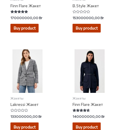
Finn Flare Жакет
B.Style Жакет
Rated
Rated
170000000,00
Br
153000000,00
Br
4.67
0
out of 5
out
of
Buy product
Buy product
5
Жакеты
Жакеты
Lakressi Жакет
Finn Flare Жакет
Rated
Rated
133000000,00
Br
140000000,00
Br
0
4.40
out
out of 5
of
Buy product
Buy product
5