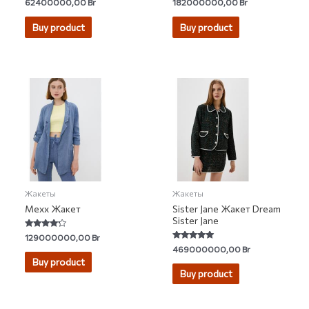
Rated
Rated
62400000,00
Br
182000000,00
Br
5.00
0
out of 5
out
of
Buy product
Buy product
5
Жакеты
Жакеты
Mexx Жакет
Sister Jane Жакет Dream
Sister Jane
Rated
129000000,00
Br
4.00
Rated
469000000,00
Br
out of 5
5.00
Buy product
out of 5
Buy product