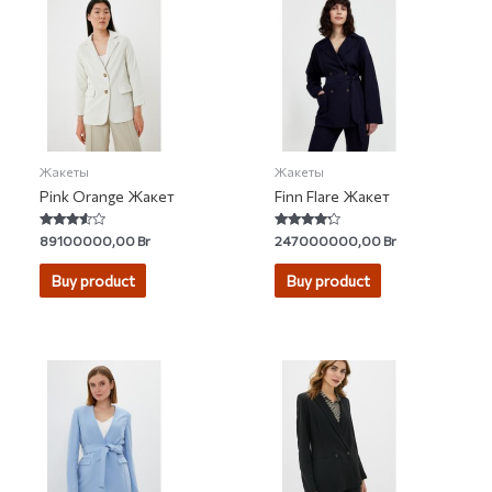
Жакеты
Жакеты
Pink Orange Жакет
Finn Flare Жакет
Rated
Rated
89100000,00
Br
247000000,00
Br
3.40
4.00
out of 5
out of 5
Buy product
Buy product