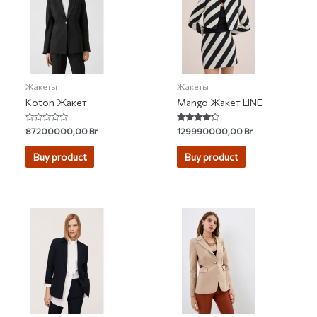
Жакеты
Жакеты
Koton Жакет
Mango Жакет LINE
Rated
Rated
87200000,00
Br
129990000,00
Br
0
4.00
out
out of 5
of
Buy product
Buy product
5