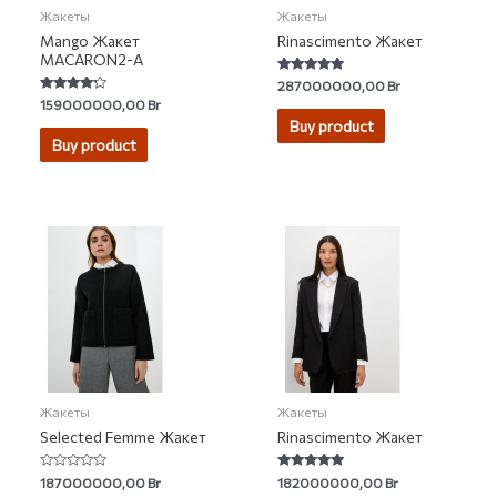
Жакеты
Жакеты
Mango Жакет
Rinascimento Жакет
MACARON2-A
Rated
287000000,00
Br
5.00
Rated
159000000,00
Br
out of 5
4.00
Buy product
out of 5
Buy product
Жакеты
Жакеты
Selected Femme Жакет
Rinascimento Жакет
Rated
Rated
187000000,00
Br
182000000,00
Br
0
5.00