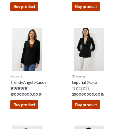
out
out of 5
of
Buy product
Buy product
5
Жакеты
Жакеты
TrendyAngel Жакет
Imperial Жакет
Rated
Rated
150000000,00
Br
250000000,00
Br
5.00
0
out of 5
out
of
Buy product
Buy product
5