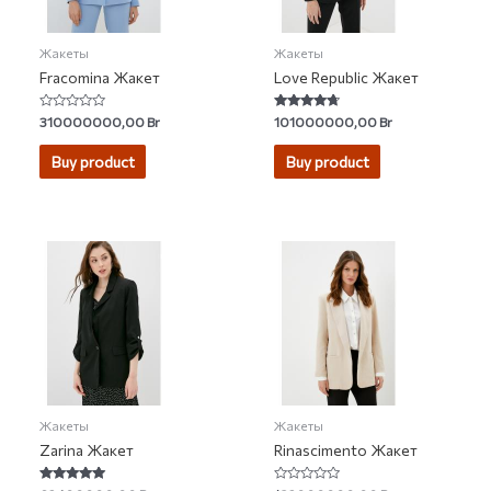
Жакеты
Жакеты
Fracomina Жакет
Love Republic Жакет
Rated
Rated
310000000,00
Br
101000000,00
Br
0
4.50
out
out of 5
of
Buy product
Buy product
5
Жакеты
Жакеты
Zarina Жакет
Rinascimento Жакет