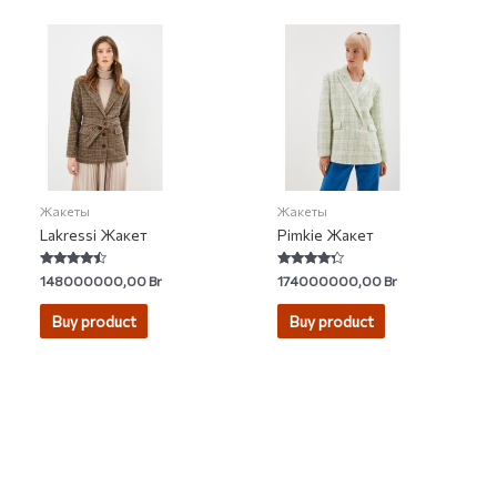
Жакеты
Жакеты
Lakressi Жакет
Pimkie Жакет
Rated
Rated
148000000,00
Br
174000000,00
Br
4.20
4.11
out of 5
out of 5
Buy product
Buy product
2007-2026 © KUPIVIP - тысячи модных товаров с доставкой