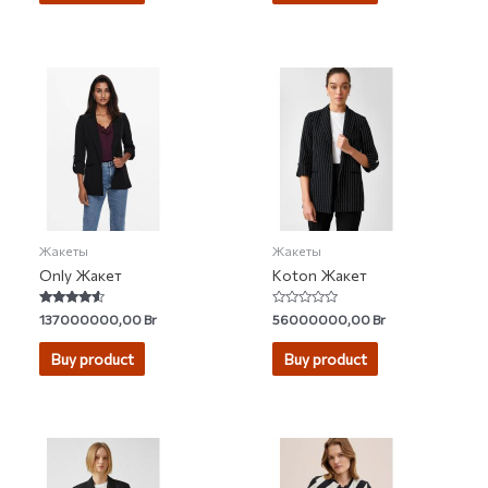
Жакеты
Жакеты
Only Жакет
Koton Жакет
Rated
Rated
137000000,00
Br
56000000,00
Br
4.33
0
out of 5
out
of
Buy product
Buy product
5