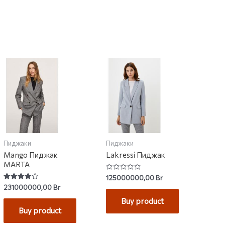
Пиджаки
Пиджаки
Mango Пиджак
Lakressi Пиджак
MARTA
Rated
125000000,00
Br
0
Rated
231000000,00
Br
out
4.00
of
out of 5
Buy product
5
Buy product