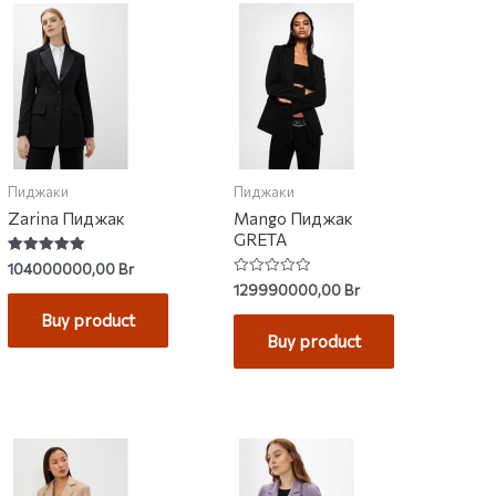
Пиджаки
Пиджаки
Zarina Пиджак
Mango Пиджак
GRETA
Rated
104000000,00
Br
5.00
Rated
129990000,00
Br
out of 5
0
out
Buy product
of
Buy product
5