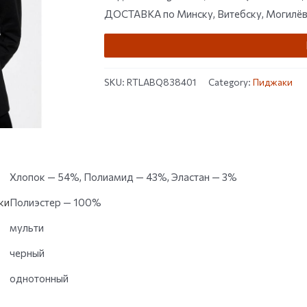
ДОСТАВКА по Минску, Витебску, Могилёву,
SKU:
RTLABQ838401
Category:
Пиджаки
Хлопок — 54%, Полиамид — 43%, Эластан — 3%
ки
Полиэстер — 100%
мульти
черный
однотонный