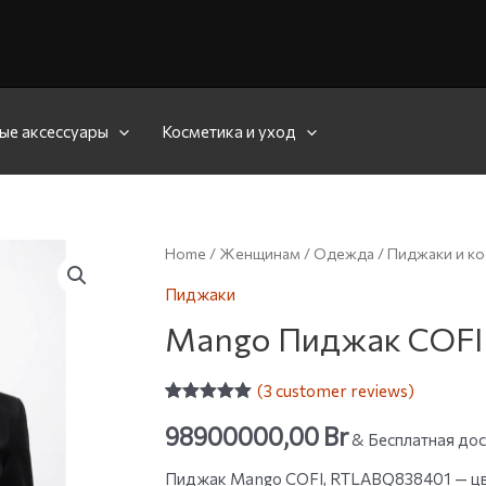
ые аксессуары
Косметика и уход
Home
/
Женщинам
/
Одежда
/
Пиджаки и к
Пиджаки
Mango Пиджак COFI
(
3
customer reviews)
Rated
3
5.00
98900000,00
Br
out of 5
& Бесплатная дос
based on
customer
Пиджак Mango COFI, RTLABQ838401 — цве
ratings