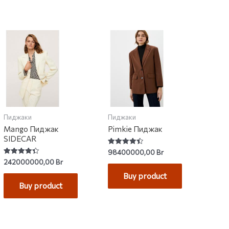
Пиджаки
Пиджаки
Mango Пиджак
Pimkie Пиджак
SIDECAR
Rated
98400000,00
Br
4.50
Rated
242000000,00
Br
out of 5
4.38
out of 5
Buy product
Buy product