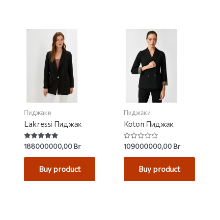
Пиджаки
Пиджаки
Lakressi Пиджак
Koton Пиджак
Rated
Rated
188000000,00
Br
109000000,00
Br
5.00
0
out of 5
out
of
Buy product
Buy product
5