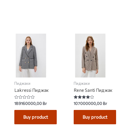
Пиджаки
Пиджаки
Lakressi Пиджак
Rene Santi Пиджак
Rated
Rated
189160000,00
Br
107000000,00
Br
0
4.00
out
out of 5
of
Buy product
Buy product
5