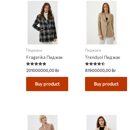
Пиджаки
Пиджаки
Fragarika Пиджак
Trendyol Пиджак
Rated
Rated
201000000,00
Br
81900000,00
Br
5.00
4.50
out of 5
out of 5
Buy product
Buy product