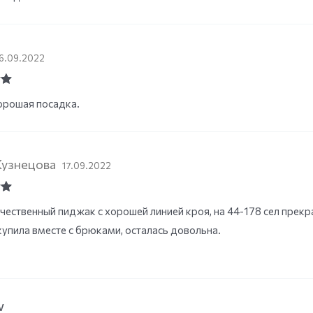
6.09.2022
ut
орошая посадка.
Кузнецова
17.09.2022
ut
чественный пиджак с хорошей линией кроя, на 44-178 сел прекр
купила вместе с брюками, осталась довольна.
w