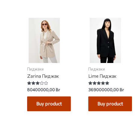
Пиджаки
Пиджаки
Zarina Пиджак
Lime Пиджак
Rated
Rated
80400000,00
Br
369000000,00
Br
3.00
4.92
out of
out of 5
5
Buy product
Buy product