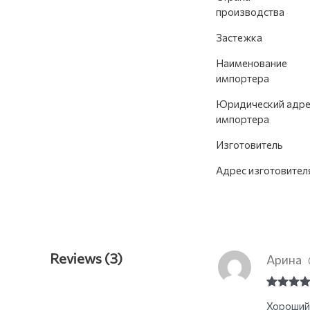
производства
Застежка
Наименование
импортера
Юридический адре
импортера
Изготовитель
Адрес изготовител
Reviews (3)
Арина
Rated
5
o
Хороший
of 5