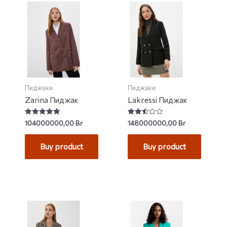
Пиджаки
Пиджаки
Zarina Пиджак
Lakressi Пиджак
Rated
Rated
104000000,00
Br
148000000,00
Br
5.00
2.50
out of 5
out of
5
Buy product
Buy product