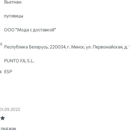
Вьетнам
пуговицы
ООО "Мода с доставкой"
с
Республика Беларусь, 220034, г. Минск, ул. Первомайская, д. 
PUNTO FA, S.L.
я
ESP
01.09.2022
ut
 пиджак