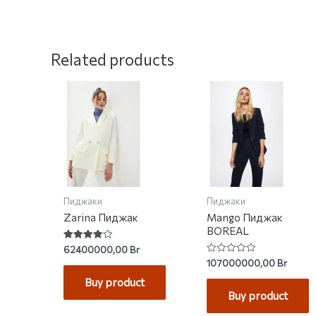
Related products
Пиджаки
Пиджаки
Zarina Пиджак
Mango Пиджак
BOREAL
Rated
62400000,00
Br
4.00
Rated
107000000,00
Br
out of 5
0
out
Buy product
of
Buy product
5