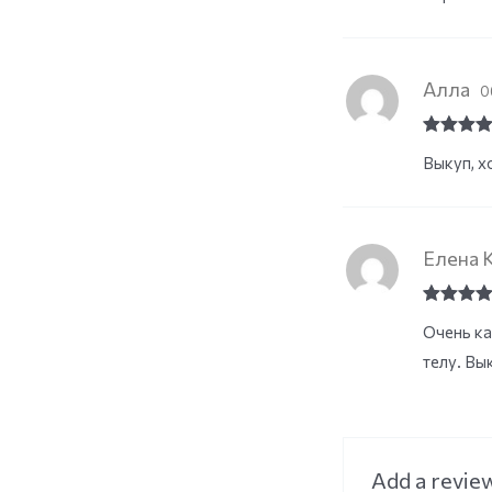
Алла
0
Rated
5
o
Выкуп, х
of 5
Елена 
Rated
5
o
Очень ка
of 5
телу. Вы
Add a revie