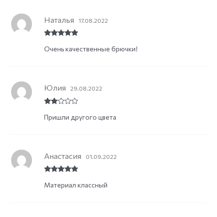
Наталья
17.08.2022
Rated
5
out
Очень качественные брючки!
of 5
Юлия
29.08.2022
Rate
Пришли другого цвета
d
2
out
of 5
Анастасия
01.09.2022
Rated
5
out
Материал классный
of 5