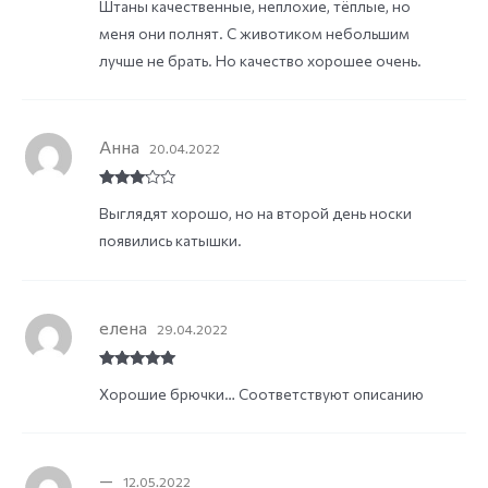
Штаны качественные, неплохие, тёплые, но
of 5
меня они полнят. С животиком небольшим
лучше не брать. Но качество хорошее очень.
Анна
20.04.2022
Rated
3
Выглядят хорошо, но на второй день носки
out of
5
появились катышки.
елена
29.04.2022
Rated
5
out
Хорошие брючки… Соответствуют описанию
of 5
—
12.05.2022