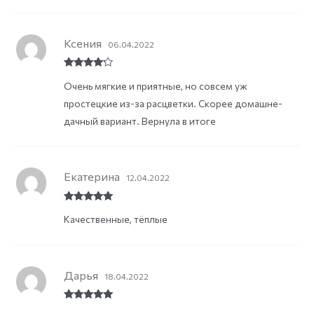
Ксения
06.04.2022
Rated
4
Очень мягкие и приятные, но совсем уж
out of 5
простецкие из-за расцветки. Скорее домашне-
дачный вариант. Вернула в итоге
Екатерина
12.04.2022
Rated
5
out
Качественные, тёплые
of 5
Дарья
18.04.2022
Rated
5
out