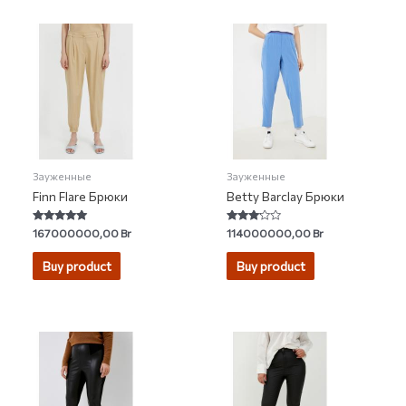
Зауженные
Зауженные
Finn Flare Брюки
Betty Barclay Брюки
Rated
Rated
167000000,00
Br
114000000,00
Br
4.75
3.00
out of 5
out of 5
Buy product
Buy product