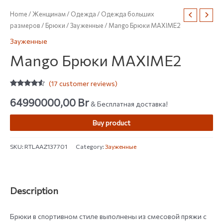
Home
/
Женщинам
/
Одежда
/
Одежда больших
размеров
/
Брюки
/
Зауженные
/ Mango Брюки MAXIME2
Зауженные
Mango Брюки MAXIME2
(
17
customer reviews)
Rated
17
4.35
out of 5
64990000,00
Br
& Бесплатная доставка!
based on
customer
ratings
Buy product
SKU:
RTLAAZ137701
Category:
Зауженные
Description
Брюки в спортивном стиле выполнены из смесовой пряжи с