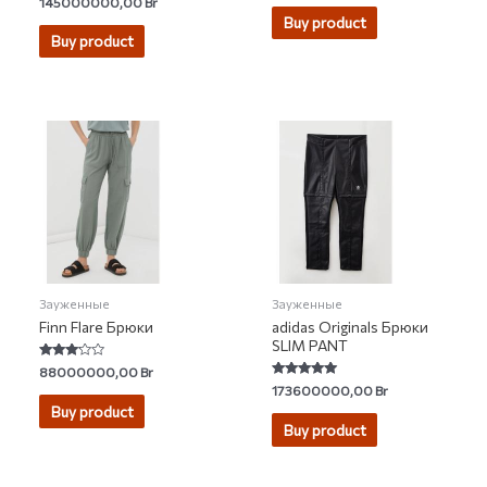
145000000,00
Br
out of 5
4.67
Buy product
out of 5
Buy product
Зауженные
Зауженные
Finn Flare Брюки
adidas Originals Брюки
SLIM PANT
Rated
88000000,00
Br
3.00
Rated
173600000,00
Br
out of 5
4.87
Buy product
out of 5
Buy product