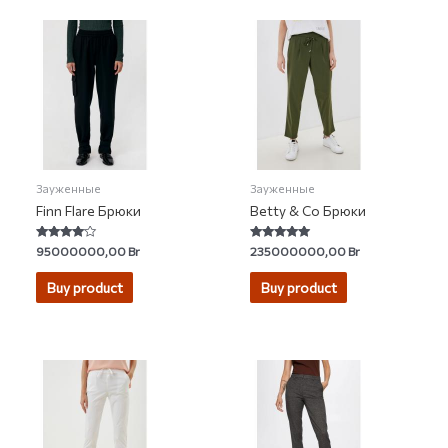
Зауженные
Зауженные
Finn Flare Брюки
Betty & Co Брюки
Rated
Rated
95000000,00
Br
235000000,00
Br
3.80
5.00
out of 5
out of 5
Buy product
Buy product