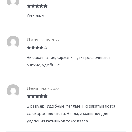
Rated
5
out
Отлично
of 5
Лиля
18.05.2022
Rated
4
Высокая талия, карманы чуть просвечивают,
out of 5
мягкие, удобные
Лена
14.06.2022
Rated
5
out
В размер. Удобные, тёплые. Но закатываются
of 5
со скоростью света. Взяла, и машинку для
удаления катышков тоже взяла