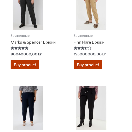
Зауженные
Зауженные
Marks & Spencer Брюки
Finn Flare Брюки
Rated
Rated
90040000,00
Br
195000000,00
Br
5.00
3.40
out of 5
out of 5
Buy product
Buy product