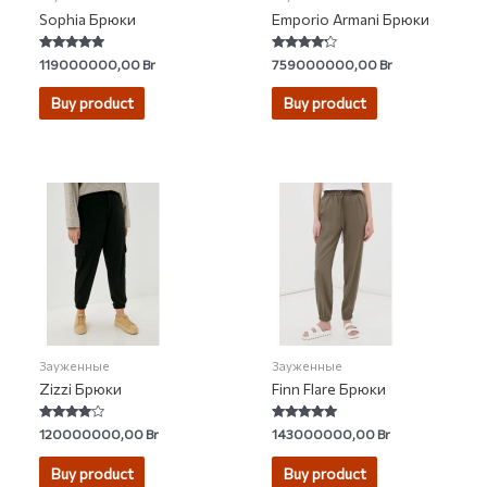
Sophia Брюки
Emporio Armani Брюки
Rated
Rated
119000000,00
Br
759000000,00
Br
4.67
4.00
out of 5
out of 5
Buy product
Buy product
Зауженные
Зауженные
Zizzi Брюки
Finn Flare Брюки
Rated
Rated
120000000,00
Br
143000000,00
Br
3.80
5.00
out of 5
out of 5
Buy product
Buy product