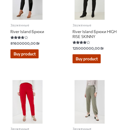
Зауженные
Зауженные
River Island Брюки
River Island Брюки HIGH
RISE SKINNY
Rated
81600000,00
Br
3.54
Rated
125000000,00
Br
out of 5
3.67
Buy product
out of 5
Buy product
Зауженные
Зауженные