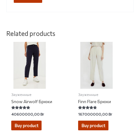
Related products
Зауженные
Зауженные
Snow Airwolf Брюки
Finn Flare Брюки
Rated
Rated
40600000,00
Br
167000000,00
Br
5.00
4.50
out of 5
out of 5
Buy product
Buy product