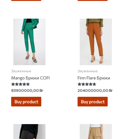
Зауженные
Зауженные
Mango Брюки COFI
Finn Flare Брюки
Rated
Rated
83900000,00
Br
204000000,00
Br
4.50
4.44
out of 5
out of 5
Buy product
Buy product