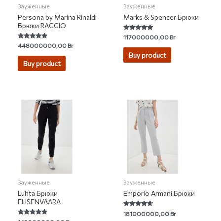
Зауженные
Зауженные
Persona by Marina Rinaldi
Marks & Spencer Брюки
Брюки RAGGIO
Rated
117000000,00
Br
4.79
Rated
448000000,00
Br
out of 5
5.00
Buy product
out of 5
Buy product
Зауженные
Зауженные
Luhta Брюки
Emporio Armani Брюки
ELISENVAARA
Rated
181000000,00
Br
4.43
Rated