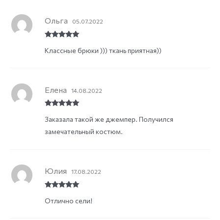
Ольга
05.07.2022
Rated
5
out
Классные брюки ))) ткань приятная))
of 5
Елена
14.08.2022
Rated
5
out
Заказала такой же джемпер. Получился
of 5
замечательный костюм.
Юлия
17.08.2022
Rated
5
out
Отлично сели!
of 5