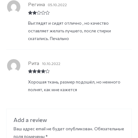
Регина
05.10.2022
Rate
Выглядят и сидят отлично , но качество
d
2
out
оставляет желать лучшего, после стирки
of 5
скатались. Печально
Рита
10.10.2022
Rated
4
Хорошая ткань, размер подошёл, но немного
out of 5
полнят, как мне кажется
Add a review
Ваш адрес email не будет опубликован.
Обязательные
поля помечены
*