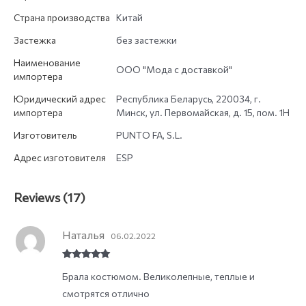
Страна производства
Китай
Застежка
без застежки
Наименование
ООО "Мода с доставкой"
импортера
Юридический адрес
Республика Беларусь, 220034, г.
импортера
Минск, ул. Первомайская, д. 15, пом. 1Н
Изготовитель
PUNTO FA, S.L.
Адрес изготовителя
ESP
Reviews (17)
Наталья
06.02.2022
Rated
5
out
Брала костюмом. Великолепные, теплые и
of 5
смотрятся отлично