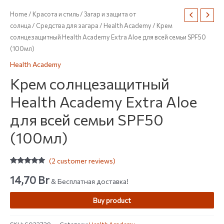
Home
/
Красота и стиль
/
Загар и защита от
солнца
/
Средства для загара
/
Health Academy
/ Крем
солнцезащитный Health Academy Extra Aloe для всей семьи SPF50
(100мл)
Health Academy
Крем солнцезащитный
Health Academy Extra Aloe
для всей семьи SPF50
(100мл)
(
2
customer reviews)
Rated
2
5.00
out of 5
14,70
Br
& Бесплатная доставка!
based on
customer
ratings
Buy product