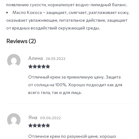
появлению сухости, нормализует водно-липидный баланс.
Масло Кокоса – защищает, смягчает, разглаживает кожу,
оказывает увлажняющее, питательное действие, защищает
от вредных воздействий окружающей среды.
Reviews (2)
Алина
24.05.2022
Rated
5
out
Отличный крем за приемлимую цену. Защита
of 5
от солнца на 100%. Хорошо подходит как для
всего тела, так и для лица.
Яна
09.06.2022
Rated
5
out
Отличное крем по разумной цене, хорошо
of 5