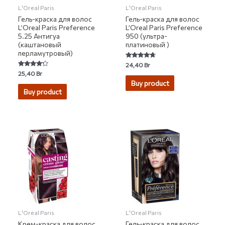
L'Oreal Paris
L'Oreal Paris
Гель-краска для волос
Гель-краска для волос
L’Oreal Paris Preference
L’Oreal Paris Preference
5.25 Антигуа
950 (ультра-
(каштановый
платиновый )
перламутровый)
Rated
24,40
Br
4.50
Rated
25,40
Br
out of 5
4.00
Buy product
out of 5
Buy product
L'Oreal Paris
L'Oreal Paris
Крем-краска для волос
Гель-краска для волос