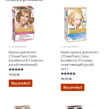
L'Oreal Paris
L'Oreal Paris
Краска для волос
Крем-краска для волос
L’Oreal Paris Color
L’Oreal Paris Color
Excellence 8.1 (светло-
Excellence 01 (супер-
русый пепельный)
осветляющий русый
нат.)
Rated
19,62
Br
5.00
Rated
18,99
Br
out of 5
5.00
Buy product
out of 5
Buy product