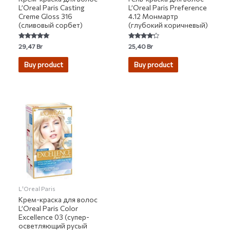
L’Oreal Paris Casting
L’Oreal Paris Preference
Creme Gloss 316
4.12 Монмартр
(сливовый сорбет)
(глубокий коричневый)
Rated
Rated
29,47
Br
25,40
Br
5.00
4.00
out of 5
out of 5
Buy product
Buy product
L'Oreal Paris
Крем-краска для волос
L’Oreal Paris Color
Excellence 03 (супер-
осветляющий русый