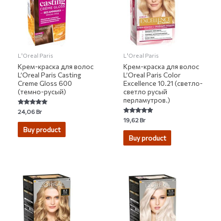
L'Oreal Paris
L'Oreal Paris
Крем-краска для волос
Крем-краска для волос
L’Oreal Paris Casting
L’Oreal Paris Color
Creme Gloss 600
Excellence 10.21 (светло-
(темно-русый)
светло русый
перламутров.)
Rated
24,06
Br
5.00
Rated
19,62
Br
out of 5
5.00
Buy product
out of 5
Buy product