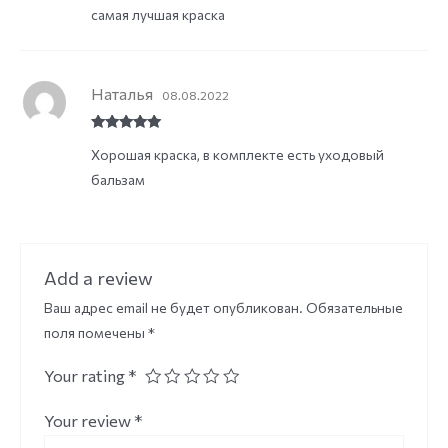
самая лучшая краска
Наталья
08.08.2022
Rated
5
out
Хорошая краска, в комплекте есть уходовый
of 5
бальзам
Add a review
Ваш адрес email не будет опубликован.
Обязательные
поля помечены
*
Your rating
*
Your review
*