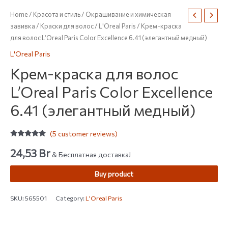
Home
/
Красота и стиль
/
Окрашивание и химическая
завивка
/
Краски для волос
/
L'Oreal Paris
/ Крем-краска
для волос L’Oreal Paris Color Excellence 6.41 (элегантный медный)
L'Oreal Paris
Крем-краска для волос
L’Oreal Paris Color Excellence
6.41 (элегантный медный)
(
5
customer reviews)
Rated
5
5.00
out of 5
24,53
Br
& Бесплатная доставка!
based on
customer
ratings
Buy product
SKU:
565501
Category:
L'Oreal Paris