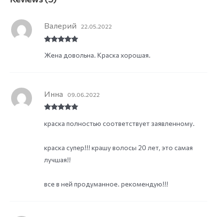
Валерий
22.05.2022
Rated
5
out
Жена довольна. Краска хорошая.
of 5
Инна
09.06.2022
Rated
5
out
краска полностью соответствует заявленному.
of 5
краска супер!!! крашу волосы 20 лет, это самая
лучшая!!
все в ней продуманное. рекомендую!!!