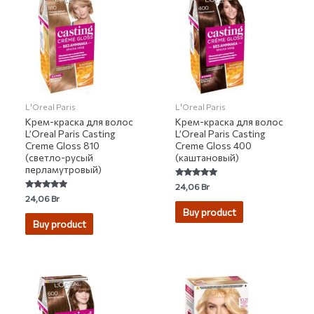
L'Oreal Paris
L'Oreal Paris
Крем-краска для волос
Крем-краска для волос
L’Oreal Paris Casting
L’Oreal Paris Casting
Creme Gloss 810
Creme Gloss 400
(светло-русый
(каштановый)
перламутровый)
Rated
24,06
Br
5.00
Rated
24,06
Br
out of 5
5.00
Buy product
out of 5
Buy product