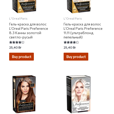
L'Oreal Paris
L'Oreal Paris
Гель-краска для волос
Гель-краска для волос
L’Oreal Paris Preference
L’Oreal Paris Preference
8.3 Канны золотой
11.11 (ультраблонд
светло-русый
пепельный)
Rated
Rated
25,40
Br
25,40
Br
4.00
4.00
out of 5
out of 5
Buy product
Buy product