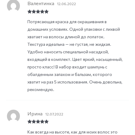
Валентинка
12.06.2022
Rated
5
out
Потрясающая краска для окрашивания в
of 5
домашних условиях. Одной упаковки с лихвой
хватает на волосы длиной до лопаток.
Текстура идеальна — не густая, не жидкая.
Удобно наносить специальной насадкой,
входящей в комплект. Цвет яркий, насыщенный,
просто класс! В набор входит шампунь с
обалденным запахом и бальзам, которого
хватит на раз 5 использования. Очень довольна,
рекомендую.
Ирина
12.07.2022
Rated
5
out
Как всегда на высоте, как для моих волос это
of 5