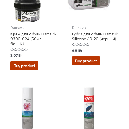
Damavik
Damavik
Крем для обуви Damavik
Губка для обуви Damavik
9306-024 (50мл,
Silicone / 9120 (черный)
белый)
Rated
6,51
Br
0
Rated
3,07
Br
out
0
of
Buy product
out
5
of
Buy product
5