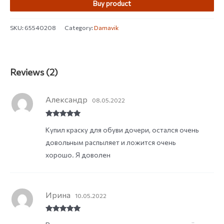
Buy product
SKU:
65540208
Category:
Damavik
Reviews (2)
Александр
08.05.2022
Rated
5
out
Купил краску для обуви дочери, остался очень
of 5
довольным распыляет и ложится очень
хорошо. Я доволен
Ирина
10.05.2022
Rated
5
out