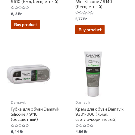
9610 (6мл, бесцветный)
Mini Silicone / 9140
(бесцветный)
Rated
8,13
Br
0
Rated
5,77
Br
out
0
of
Buy product
out
5
of
Buy product
5
Damavik
Damavik
Губка для обуви Damavik
Крем для обуви Damavik
Silicone / 9110
9301-006 (75мл,
(бесцветный)
светло-коричневый)
Rated
Rated
6,44
Br
4,86
Br
0
0