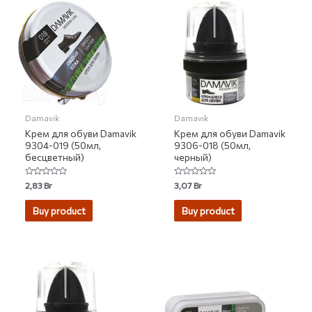
Damavik
Damavik
Крем для обуви Damavik
Крем для обуви Damavik
9304-019 (50мл,
9306-018 (50мл,
бесцветный)
черный)
Rated
Rated
2,83
Br
3,07
Br
0
0
out
out
of
of
Buy product
Buy product
5
5