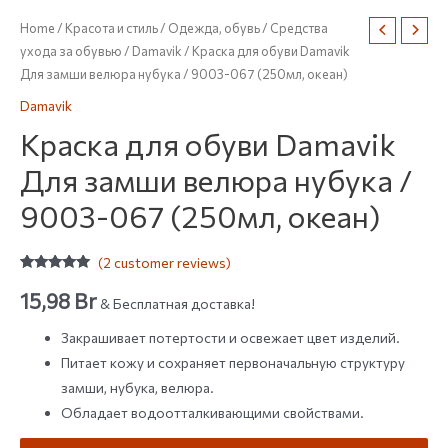
Home
/
Красота и стиль
/
Одежда, обувь
/
Средства
ухода за обувью
/
Damavik
/ Краска для обуви Damavik
Для замши велюра нубука / 9003-067 (250мл, океан)
Damavik
Краска для обуви Damavik
Для замши велюра нубука /
9003-067 (250мл, океан)
(
2
customer reviews)
Rated
2
5.00
out of 5
15,98
Br
& Бесплатная доставка!
based on
customer
ratings
Закрашивает потертости и освежает цвет изделий.
Питает кожу и сохраняет первоначальную структуру
замши, нубука, велюра.
Обладает водоотталкивающими свойствами.