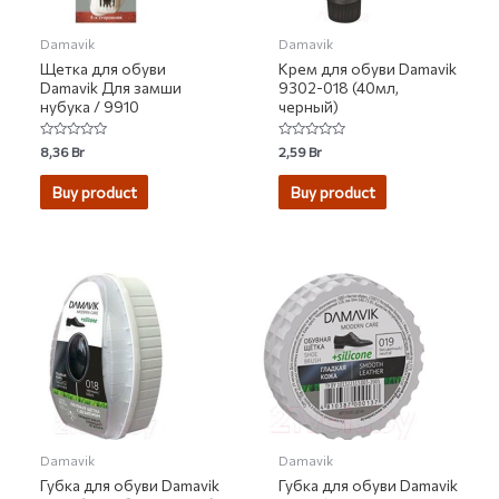
Damavik
Damavik
Щетка для обуви
Крем для обуви Damavik
Damavik Для замши
9302-018 (40мл,
нубука / 9910
черный)
Rated
Rated
8,36
Br
2,59
Br
0
0
out
out
of
of
Buy product
Buy product
5
5
Damavik
Damavik
Губка для обуви Damavik
Губка для обуви Damavik