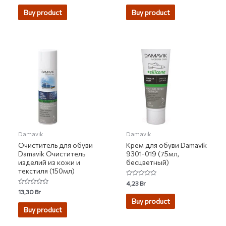
out
out
of
of
Buy product
Buy product
5
5
Damavik
Damavik
Очиститель для обуви
Крем для обуви Damavik
Damavik Очиститель
9301-019 (75мл,
изделий из кожи и
бесцветный)
текстиля (150мл)
Rated
4,23
Br
0
Rated
13,30
Br
out
0
of
Buy product
out
5
of
Buy product
5