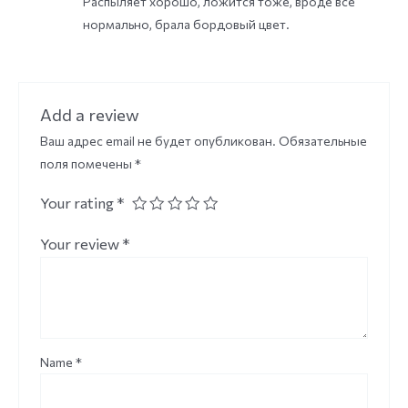
Распыляет хорошо, ложится тоже, вроде всё
of 5
нормально, брала бордовый цвет.
Add a review
Ваш адрес email не будет опубликован.
Обязательные
поля помечены
*
Your rating
*
Your review
*
Name
*