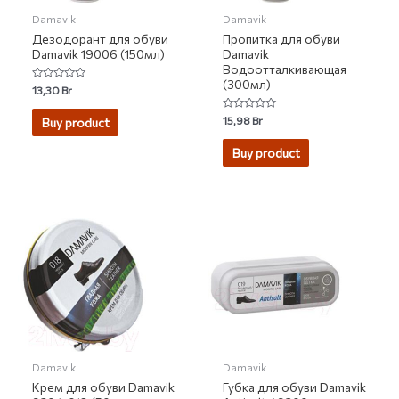
Damavik
Damavik
Дезодорант для обуви
Пропитка для обуви
Damavik 19006 (150мл)
Damavik
Водоотталкивающая
(300мл)
Rated
13,30
Br
0
out
of
Rated
15,98
Br
Buy product
5
0
out
of
Buy product
5
Damavik
Damavik
Крем для обуви Damavik
Губка для обуви Damavik