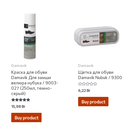
Damavik
Damavik
Краска для обуви
Щетка для обуви
Damavik Для замши
Damavik Nubuk / 9300
велюра нубука / 9003-
027 (250мл, темно-
Rated
6,22
Br
серый)
0
out
of
Buy product
5
Rated
15,98
Br
5.00
out of 5
Buy product