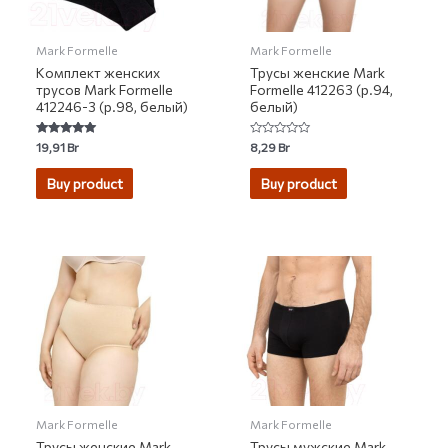
Mark Formelle
Mark Formelle
Комплект женских
Трусы женские Mark
трусов Mark Formelle
Formelle 412263 (р.94,
412246-3 (р.98, белый)
белый)
Rated
Rated
19,91
Br
8,29
Br
5.00
0
out of 5
out
of
Buy product
Buy product
5
Mark Formelle
Mark Formelle
Трусы женские Mark
Трусы мужские Mark