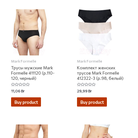
Mark Formelle
Mark Formelle
Трусы мужские Mark
Комплект женских
Formelle 411120 (р.110-
трусов Mark Formelle
120, черный)
412322-3 (р.98, белый)
Rated
Rated
11,06
Br
29,99
Br
0
0
out
out
of
of
Buy product
Buy product
5
5