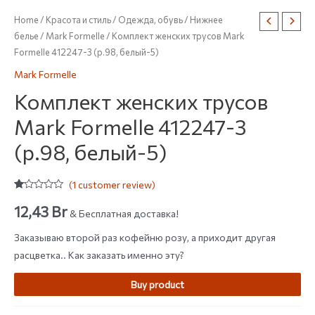
Home
/
Красота и стиль
/
Одежда, обувь
/
Нижнее
белье
/
Mark Formelle
/ Комплект женских трусов Mark
Formelle 412247-3 (р.98, белый-5)
Mark Formelle
Комплект женских трусов
Mark Formelle 412247-3
(р.98, белый-5)
(
1
customer review)
Rated
1
1.00
12,43
Br
& Бесплатная доставка!
out
of
5
Заказываю второй раз кофейню розу, а приходит другая
based
on
расцветка.. Как заказать именно эту?
customer
rating
Buy product