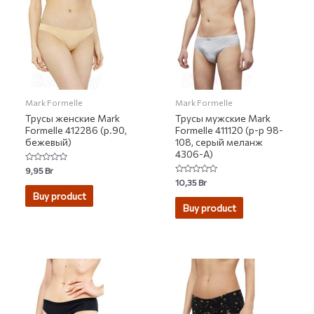
Mark Formelle
Mark Formelle
Трусы женские Mark
Трусы мужские Mark
Formelle 412286 (р.90,
Formelle 411120 (р-р 98-
бежевый)
108, серый меланж
4306-А)
Rated
9,95
Br
0
Rated
10,35
Br
out
0
of
Buy product
out
5
of
Buy product
5