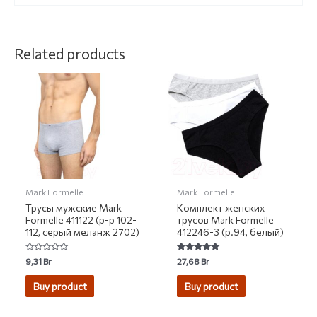
Related products
Mark Formelle
Mark Formelle
Трусы мужские Mark
Комплект женских
Formelle 411122 (р-р 102-
трусов Mark Formelle
112, серый меланж 2702)
412246-3 (р.94, белый)
Rated
Rated
9,31
Br
27,68
Br
0
5.00
out
out of 5
of
Buy product
Buy product
5