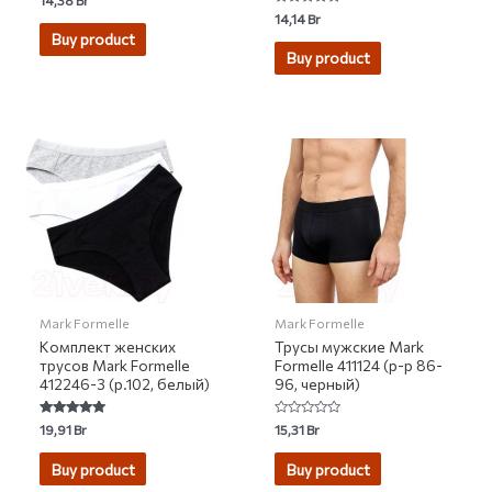
0
Rated
14,14
Br
out
0
of
Buy product
out
5
of
Buy product
5
Mark Formelle
Mark Formelle
Комплект женских
Трусы мужские Mark
трусов Mark Formelle
Formelle 411124 (р-р 86-
412246-3 (р.102, белый)
96, черный)
Rated
Rated
19,91
Br
15,31
Br
5.00
0
out of 5
out
of
Buy product
Buy product
5