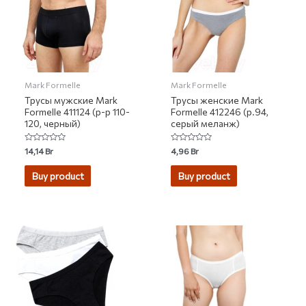
Mark Formelle
Mark Formelle
Трусы мужские Mark
Трусы женские Mark
Formelle 411124 (р-р 110-
Formelle 412246 (р.94,
120, черный)
серый меланж)
Rated
Rated
14,14
Br
4,96
Br
0
0
out
out
of
of
Buy product
Buy product
5
5