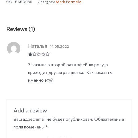
SKU:
6660936
Category:
Mark Formelle
Reviews (1)
Наталья
14.05.2022
R
Заказываю второй раз кофейню розу, а
at
ed
приходит другая расцветка.. Как заказать
1
ou
именно эту?
t
of
5
Add a review
Ваш адрес email не будет опубликован.
Обязательные
поля помечены
*