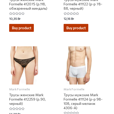
Formelle 412075 (р.118,
Formelle 411122 (р-р 78-
обжаренный миндаль)
88, черный)
Rated
Rated
10,35
Br
12,16
Br
0
0
out
out
of
of
Buy product
Buy product
5
5
Mark Formelle
Mark Formelle
Трусы женские Mark
Трусы мужские Mark
Formelle 412259 (р.90,
Formelle 411124 (р-р 98-
черный)
108, серый меланж
4306-А)
Rated
14,38
Br