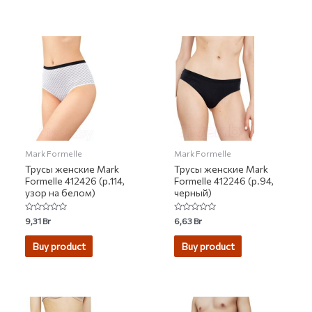
Mark Formelle
Mark Formelle
Трусы женские Mark
Трусы женские Mark
Formelle 412426 (р.114,
Formelle 412246 (р.94,
узор на белом)
черный)
Rated
Rated
9,31
Br
6,63
Br
0
0
out
out
of
of
Buy product
Buy product
5
5