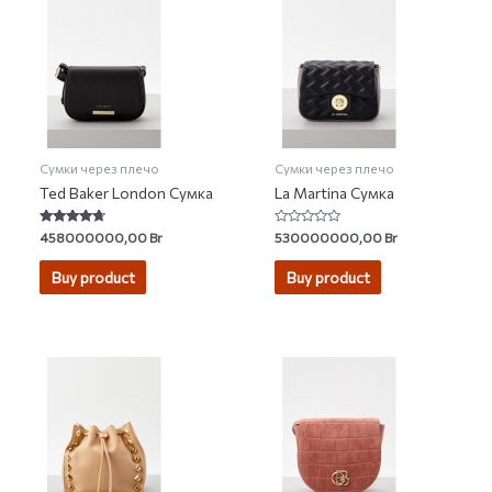
Сумки через плечо
Сумки через плечо
Ted Baker London Сумка
La Martina Сумка
Rated
Rated
458000000,00
Br
530000000,00
Br
4.50
0
out of 5
out
of
Buy product
Buy product
5