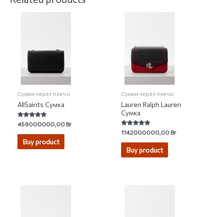
Сумки через плечо
Сумки через плечо
AllSaints Сумка
Lauren Ralph Lauren
Сумка
Rated
459000000,00
Br
4.71
Rated
1142000000,00
Br
out of 5
5.00
Buy product
out of 5
Buy product