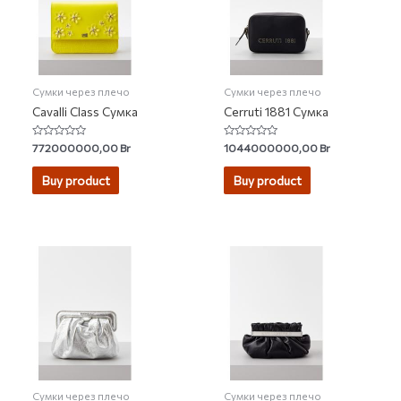
Сумки через плечо
Сумки через плечо
Cavalli Class Сумка
Cerruti 1881 Сумка
Rated
Rated
772000000,00
Br
1044000000,00
Br
0
0
out
out
of
of
Buy product
Buy product
5
5
Сумки через плечо
Сумки через плечо