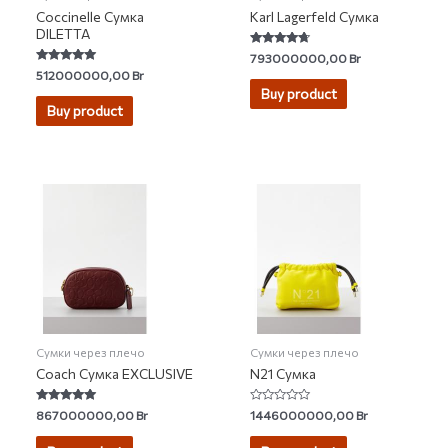
Coccinelle Сумка
Karl Lagerfeld Сумка
DILETTA
Rated
793000000,00
Br
4.50
Rated
512000000,00
Br
out of 5
5.00
Buy product
out of 5
Buy product
Сумки через плечо
Сумки через плечо
Coach Сумка EXCLUSIVE
N21 Сумка
Rated
Rated
867000000,00
Br
1446000000,00
Br
4.80
0
out of 5
out
of