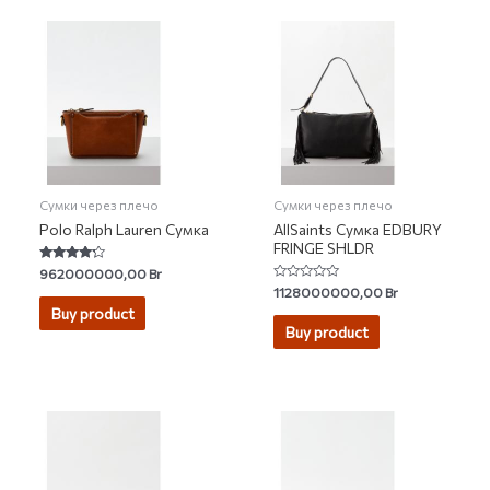
Сумки через плечо
Сумки через плечо
Polo Ralph Lauren Сумка
AllSaints Сумка EDBURY
FRINGE SHLDR
Rated
962000000,00
Br
4.00
Rated
1128000000,00
Br
out of 5
0
Buy product
out
of
Buy product
5