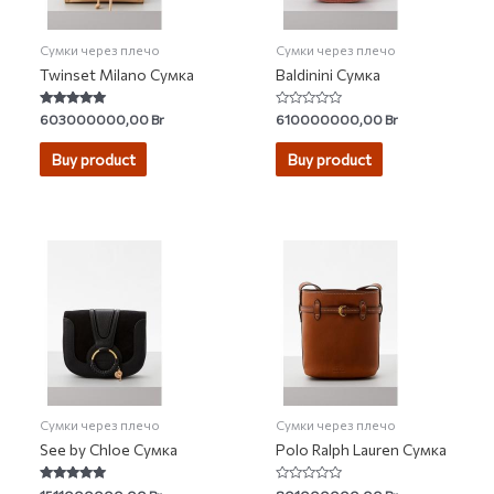
Сумки через плечо
Сумки через плечо
Twinset Milano Сумка
Baldinini Сумка
Rated
Rated
603000000,00
Br
610000000,00
Br
5.00
0
out of 5
out
of
Buy product
Buy product
5
Сумки через плечо
Сумки через плечо
See by Chloe Сумка
Polo Ralph Lauren Сумка
Rated
Rated