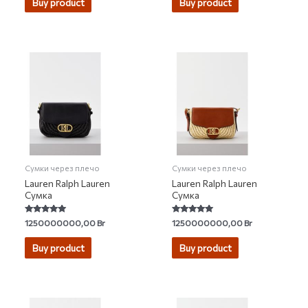
Buy product
Buy product
5
Сумки через плечо
Сумки через плечо
Lauren Ralph Lauren
Lauren Ralph Lauren
Сумка
Сумка
Rated
Rated
1250000000,00
Br
1250000000,00
Br
5.00
5.00
out of 5
out of 5
Buy product
Buy product