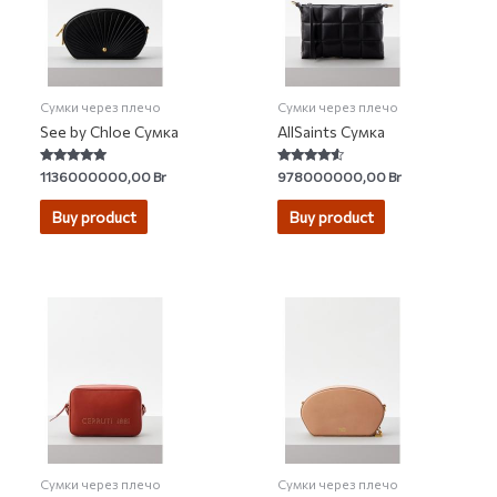
Сумки через плечо
Сумки через плечо
See by Chloe Сумка
AllSaints Сумка
Rated
Rated
1136000000,00
Br
978000000,00
Br
5.00
4.33
out of 5
out of 5
Buy product
Buy product
Сумки через плечо
Сумки через плечо