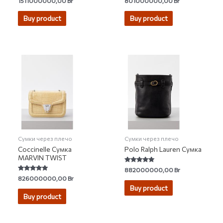
1511000000,00
Br
801000000,00
Br
5.00
0
out of 5
out
of
Buy product
Buy product
5
Сумки через плечо
Сумки через плечо
Coccinelle Сумка
Polo Ralph Lauren Сумка
MARVIN TWIST
Rated
882000000,00
Br
5.00
Rated
826000000,00
Br
out of 5
5.00
Buy product
out of 5
Buy product