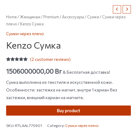
Home
/
Женщинам
/
Premium
/
Аксессуары
/
Сумки
/
Сумки через
плечо
/ Kenzo Сумка
Сумки через плечо
Kenzo Сумка
(
2
customer reviews)
Rated
2
5.00
out of 5
1506000000,00
Br
& Бесплатная доставка!
based on
customer
ratings
Сумка выполнена из текстиля и искусственной кожи.
Особенности: застежка на магнит, внутри 1 карман без
застежки, внешний карман на магните.
Buy product
SKU:
RTLAAL775901
Category:
Сумки через плечо