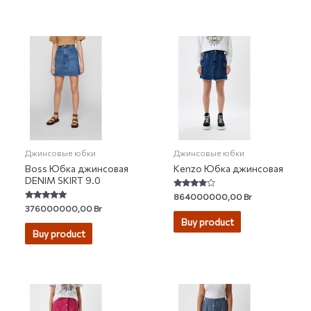
Джинсовые юбки
Джинсовые юбки
Boss Юбка джинсовая
Kenzo Юбка джинсовая
DENIM SKIRT 9.0
Rated
864000000,00
Br
3.67
Rated
376000000,00
Br
out of 5
4.67
Buy product
out of 5
Buy product