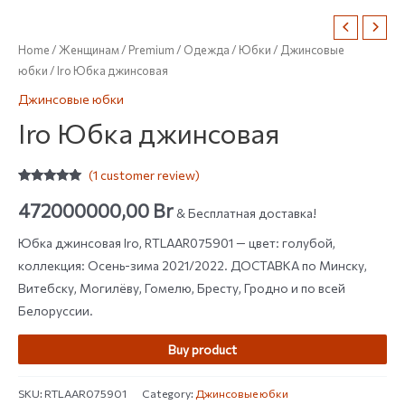
Home
/
Женщинам
/
Premium
/
Одежда
/
Юбки
/
Джинсовые
юбки
/ Iro Юбка джинсовая
Джинсовые юбки
Iro Юбка джинсовая
(
1
customer review)
Rated
1
5.00
out of 5
472000000,00
Br
& Бесплатная доставка!
based on
customer
rating
Юбка джинсовая Iro, RTLAAR075901 — цвет: голубой,
коллекция: Осень-зима 2021/2022. ДОСТАВКА по Минску,
Витебску, Могилёву, Гомелю, Бресту, Гродно и по всей
Белоруссии.
Buy product
SKU:
RTLAAR075901
Category:
Джинсовые юбки