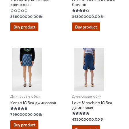
джинсовая
брелок
Rated
Rated
366000000,00
Br
343000000,00
Br
0
4.00
out
out of 5
of
Buy product
Buy product
5
Джинсовые юбки
Джинсовые юбки
Kenzo Юбка джинсовая
Love Moschino Юбка
джинсовая
Rated
799000000,00
Br
5.00
Rated
433000000,00
Br
out of 5
5.00
Buy product
out of 5