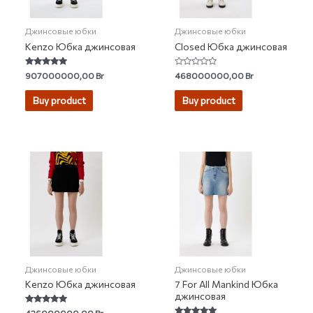
Джинсовые юбки
Джинсовые юбки
Kenzo Юбка джинсовая
Closed Юбка джинсовая
Rated
Rated
907000000,00
Br
468000000,00
Br
5.00
0
out of 5
out
of
Buy product
Buy product
5
Джинсовые юбки
Джинсовые юбки
Kenzo Юбка джинсовая
7 For All Mankind Юбка
джинсовая
Rated
426000000,00
Br