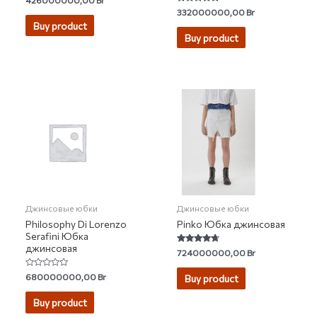
5.00
Rated
332000000,00
Br
out of 5
5.00
Buy product
out of 5
Buy product
Джинсовые юбки
Джинсовые юбки
Philosophy Di Lorenzo
Pinko Юбка джинсовая
Serafini Юбка
джинсовая
Rated
724000000,00
Br
4.50
out of 5
Rated
680000000,00
Br
Buy product
0
out
of
Buy product
5