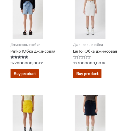
Джинсовые юбки
Джинсовые юбки
Pinko Юбка джинсовая
Liu Jo Юбка джинсовая
Rated
Rated
372000000,00
Br
227000000,00
Br
4.78
0
out of 5
out
of
Buy product
Buy product
5