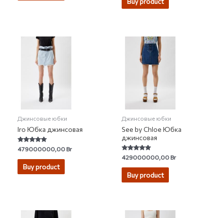
Buy product
Джинсовые юбки
Джинсовые юбки
Iro Юбка джинсовая
See by Chloe Юбка
джинсовая
Rated
479000000,00
Br
5.00
Rated
429000000,00
Br
out of 5
5.00
Buy product
out of 5
Buy product