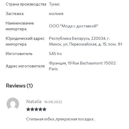
Страна производства
Тунис
Застежка
молния
Наименование
ООО "Мода с доставкой"
импортера
Юридический адрес
Республика Беларусь, 220034, г.
импортера
Минск, ул. Первомайская, д. 15, пом. 1Н
Изготовитель
SAS Iro
Франция, 19 Rue Bachaumont 75002
Адрес изготовителя
Paris
Reviews (1)
Natalia
14.08.2022
Rated
5
out
Стильная юбка ,прекрасная посадка .
of 5