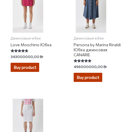
Джинсовые юбки
Джинсовые юбки
Love Moschino Юбка
Persona by Marina Rinaldi
Юбка джинсовая
CANARIE
Rated
343000000,00
Br
4.50
out of 5
Rated
496000000,00
Br
Buy product
4.67
out of 5
Buy product