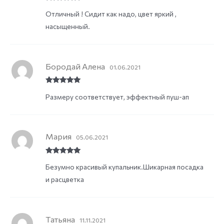
Rated
5
out
Отличный ! Сидит как надо, цвет яркий ,
of 5
насыщенный.
Бородай Алена
01.06.2021
Rated
5
out
Размеру соответствует, эффектный пуш-ап
of 5
Мария
05.06.2021
Rated
5
out
Безумно красивый купальник.Шикарная посадка
of 5
и расцветка
Татьяна
11.11.2021