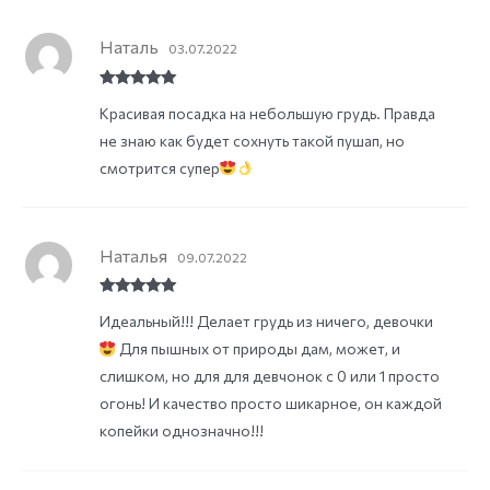
Наталь
03.07.2022
Rated
5
out
Красивая посадка на небольшую грудь. Правда
of 5
не знаю как будет сохнуть такой пушап, но
смотрится супер
Наталья
09.07.2022
Rated
5
out
Идеальный!!! Делает грудь из ничего, девочки
of 5
Для пышных от природы дам, может, и
слишком, но для для девчонок с 0 или 1 просто
огонь! И качество просто шикарное, он каждой
копейки однозначно!!!