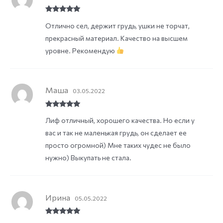
Rated
5
out
Отлично сел, держит грудь, ушки не торчат,
of 5
прекрасный материал. Качество на высшем
уровне. Рекомендую
Маша
03.05.2022
Rated
5
out
Лиф отличный, хорошего качества. Но если у
of 5
вас и так не маленькая грудь, он сделает ее
просто огромной) Мне таких чудес не было
нужно) Выкупать не стала.
Ирина
05.05.2022
Rated
5
out