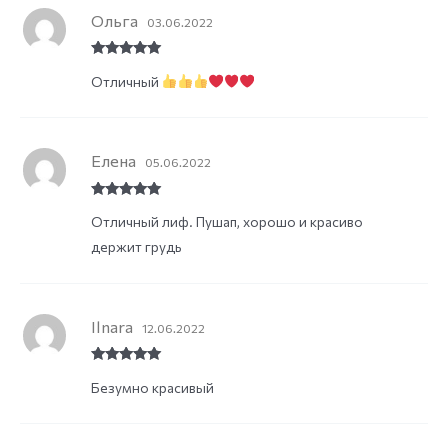
Ольга
03.06.2022
Rated
5
out
Отличный
of 5
Елена
05.06.2022
Rated
5
out
Отличный лиф. Пушап, хорошо и красиво
of 5
держит грудь
Ilnara
12.06.2022
Rated
5
out
Безумно красивый
of 5