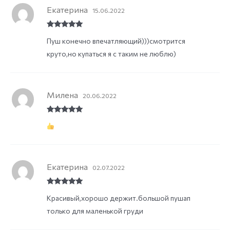
Екатерина
15.06.2022
Rated
5
out
Пуш конечно впечатляющий)))смотрится
of 5
круто,но купаться я с таким не люблю)
Милена
20.06.2022
Rated
5
out
of 5
Екатерина
02.07.2022
Rated
5
out
Красивый,хорошо держит.большой пушап
of 5
только для маленькой груди