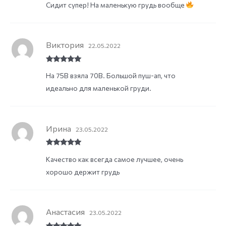
Сидит супер! На маленькую грудь вообще
of 5
Виктория
22.05.2022
Rated
5
out
На 75В взяла 70В. Большой пуш-ап, что
of 5
идеально для маленькой груди.
Ирина
23.05.2022
Rated
5
out
Качество как всегда самое лучшее, очень
of 5
хорошо держит грудь
Анастасия
23.05.2022