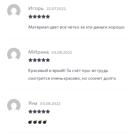
Игорь
22.07.2022
Rated
5
out
Материал цвет всё чётко за эти деньги хорошо
of 5
МИрина
03.08.2022
Rated
5
out
Красивый и яркий! За счёт пуш-ап грудь
of 5
смотрится очень красиво, но сохнет долго
Яна
03.08.2022
Rated
5
out
of 5