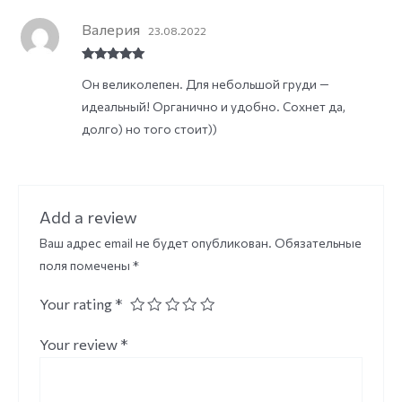
Валерия
23.08.2022
Rated
5
out
Он великолепен. Для небольшой груди —
of 5
идеальный! Органично и удобно. Сохнет да,
долго) но того стоит))
Add a review
Ваш адрес email не будет опубликован.
Обязательные
поля помечены
*
Your rating
*
Your review
*