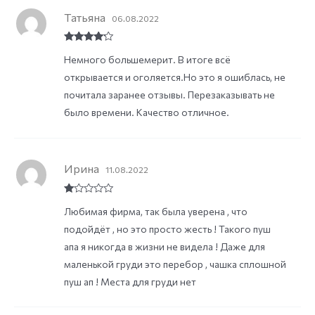
Татьяна
06.08.2022
Rated
4
Немного большемерит. В итоге всё
out of 5
открывается и оголяется.Но это я ошиблась, не
почитала заранее отзывы. Перезаказывать не
было времени. Качество отличное.
Ирина
11.08.2022
R
Любимая фирма, так была уверена , что
at
ed
подойдёт , но это просто жесть ! Такого пуш
1
ou
апа я никогда в жизни не видела ! Даже для
t
of
маленькой груди это перебор , чашка сплошной
5
пуш ап ! Места для груди нет