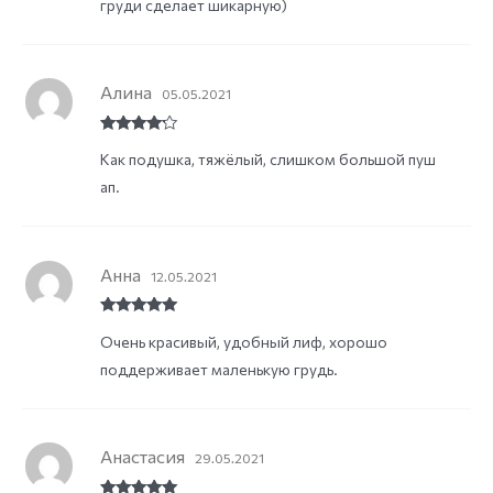
груди сделает шикарную)
Алина
05.05.2021
Rated
4
Как подушка, тяжёлый, слишком большой пуш
out of 5
ап.
Анна
12.05.2021
Rated
5
out
Очень красивый, удобный лиф, хорошо
of 5
поддерживает маленькую грудь.
Анастасия
29.05.2021