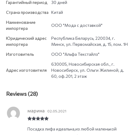
Гарантийный период
30 дней
Страна производства
Китай
Наименование
ООО "Мода с доставкой"
импортера
Юридический адрес
Республика Беларусь, 220034, г.
импортера
Минск, ул. Первомайская, д. 15, пом. 1Н
Изготовитель
ООО "Альфа Текстайлз"
630005, Новосибирская обл., г.
Адрес изготовителя
Новосибирск, ул. Ольги Жилиной, д.
60, оф.201, 2 этаж
Reviews (28)
марина
02.05.2021
Rated
5
out
Посадка лифа идеальна,из любой маленькой
of 5