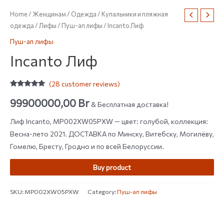
Home
/
Женщинам
/
Одежда
/
Купальники и пляжная
одежда
/
Лифы
/
Пуш-ап лифы
/ Incanto Лиф
Пуш-ап лифы
Incanto Лиф
(
28
customer reviews)
Rated
28
4.79
out of 5
99900000,00
Br
& Бесплатная доставка!
based on
customer
ratings
Лиф Incanto, MP002XW05PXW — цвет: голубой, коллекция:
Весна-лето 2021. ДОСТАВКА по Минску, Витебску, Могилёву,
Гомелю, Бресту, Гродно и по всей Белоруссии.
Buy product
SKU:
MP002XW05PXW
Category:
Пуш-ап лифы