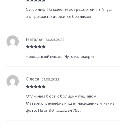
Rated
5
out
Супер лиф. На маленькую грудь отличный пуш
of 5
ап. Прекрасно держится без лямок
Наталья
30.05.2022
Rated
5
out
Невиданный пушап!! Чуть маломерит
of 5
Олеся
31.05.2022
Rated
5
out
Отличный бюст, с большим пуш-апом.
of 5
Материал рельефный, цвет насыщенный, как на
фото. На ог 90 подошёл 75b.