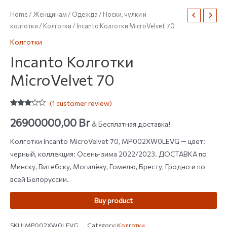
Home
/
Женщинам
/
Одежда
/
Носки, чулки и
колготки
/
Колготки
/ Incanto Колготки MicroVelvet 70
Колготки
Incanto Колготки
MicroVelvet 70
(
1
customer review)
Rated
1
3.00
26900000,00
Br
& Бесплатная доставка!
out of
5
based
Колготки Incanto MicroVelvet 70, MP002XW0LEVG — цвет:
on
customer
черный, коллекция: Осень-зима 2022/2023. ДОСТАВКА по
rating
Минску, Витебску, Могилёву, Гомелю, Бресту, Гродно и по
всей Белоруссии.
Buy product
SKU:
MP002XW0LEVG
Category:
Колготки