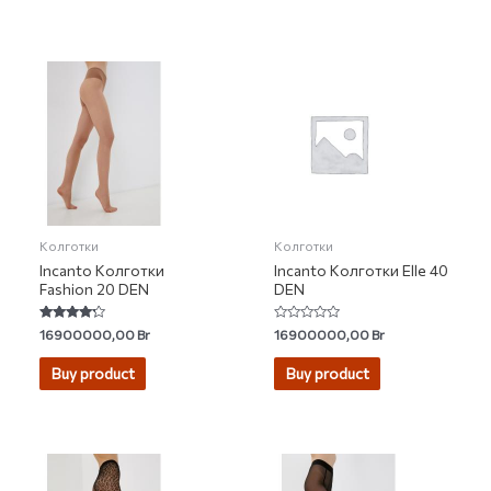
Колготки
Колготки
Incanto Колготки
Incanto Колготки Elle 40
Fashion 20 DEN
DEN
Rated
Rated
16900000,00
Br
16900000,00
Br
4.00
0
out of 5
out
of
Buy product
Buy product
5