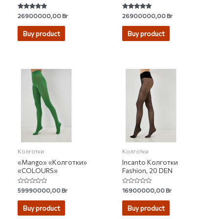
Rated
Rated
26900000,00
Br
26900000,00
Br
5.00
5.00
out of 5
out of 5
Buy product
Buy product
Колготки
Колготки
«Mango» «Колготки»
Incanto Колготки
«COLOURS»
Fashion, 20 DEN
Rated
Rated
59990000,00
Br
16900000,00
Br
0
0
out
out
of
of
Buy product
Buy product
5
5