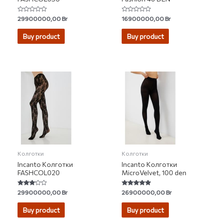
Rated
Rated
29900000,00
Br
16900000,00
Br
0
0
out
out
of
of
Buy product
Buy product
5
5
Колготки
Колготки
Incanto Колготки
Incanto Колготки
FASHCOL020
MicroVelvet, 100 den
Rated
Rated
29900000,00
Br
26900000,00
Br
3.00
4.67
out of 5
out of 5
Buy product
Buy product