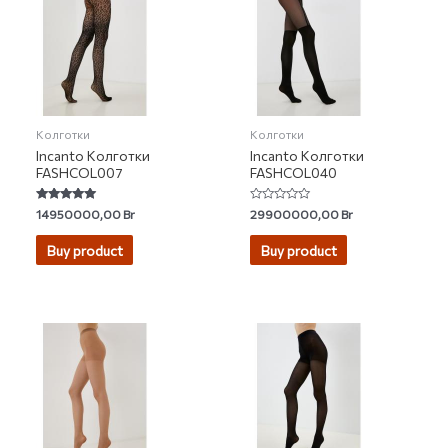
Колготки
Колготки
Incanto Колготки
Incanto Колготки
FASHCOL007
FASHCOL040
Rated
Rated
14950000,00
Br
29900000,00
Br
5.00
0
out of 5
out
of
Buy product
Buy product
5