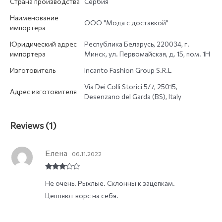
Страна производства
Сербия
Наименование
ООО "Мода с доставкой"
импортера
Юридический адрес
Республика Беларусь, 220034, г.
импортера
Минск, ул. Первомайская, д. 15, пом. 1Н
Изготовитель
Incanto Fashion Group S.R.L
Via Dei Colli Storici 5/7, 25015,
Адрес изготовителя
Desenzano del Garda (BS), Italy
Reviews (1)
Елена
06.11.2022
Rated
3
Не очень. Рыхлые. Склонны к зацепкам.
out of
5
Цепляют ворс на себя.