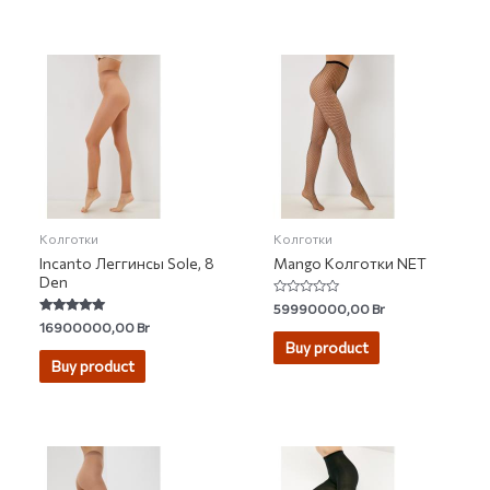
Колготки
Колготки
Incanto Леггинсы Sole, 8
Mango Колготки NET
Den
Rated
59990000,00
Br
0
Rated
16900000,00
Br
out
5.00
of
Buy product
out of 5
5
Buy product