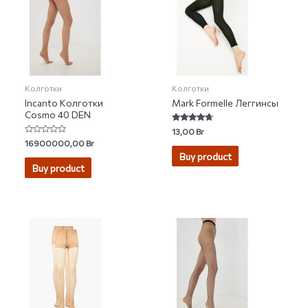
Колготки
Колготки
Incanto Колготки
Mark Formelle Леггинсы
Cosmo 40 DEN
Rated
13,00
Br
4.46
Rated
16900000,00
Br
out of 5
0
Buy product
out
of
Buy product
5