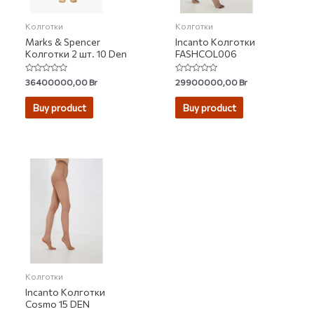
Колготки
Колготки
Marks & Spencer
Incanto Колготки
Колготки 2 шт. 10 Den
FASHCOL006
Rated
Rated
36400000,00
Br
29900000,00
Br
0
0
out
out
of
of
Buy product
Buy product
5
5
Колготки
Incanto Колготки
Cosmo 15 DEN