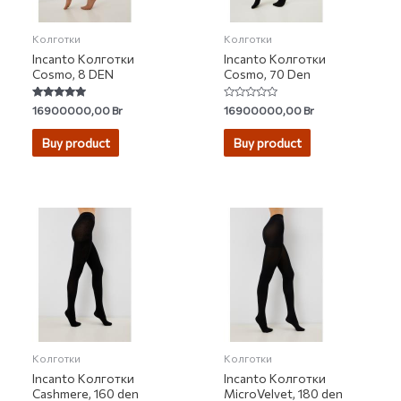
Колготки
Колготки
Incanto Колготки
Incanto Колготки
Cosmo, 8 DEN
Cosmo, 70 Den
Rated
Rated
16900000,00
Br
16900000,00
Br
4.71
0
out of 5
out
of
Buy product
Buy product
5
Колготки
Колготки
Incanto Колготки
Incanto Колготки
Cashmere, 160 den
MicroVelvet, 180 den