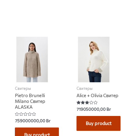
Свитеры
Свитеры
Pietro Brunelli
Alice + Olivia Свитер
Milano Свитер
ALASKA
Rated
719050000,00
Br
3.00
out of
5
Rated
759000000,00
Br
Buy product
0
out
of
Buy product
5