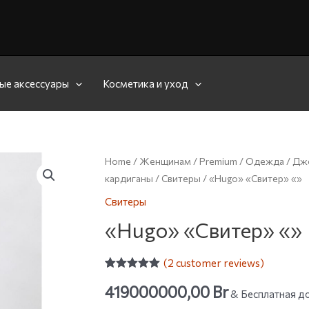
ые аксессуары
Косметика и уход
Home
/
Женщинам
/
Premium
/
Одежда
/
Дже
кардиганы
/
Свитеры
/ «Hugo» «Свитер» «»
Свитеры
«Hugo» «Свитер» «»
(
2
customer reviews)
Rated
2
5.00
419000000,00
Br
out of 5
& Бесплатная до
based on