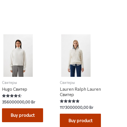
Свитеры
Свитеры
Hugo Свитер
Lauren Ralph Lauren
Свитер
Rated
356000000,00
Br
4.50
Rated
1173000000,00
Br
out of 5
5.00
out of 5
Buy product
Buy product