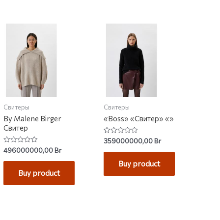
Свитеры
Свитеры
By Malene Birger
«Boss» «Свитер» «»
Свитер
Rated
359000000,00
Br
0
Rated
496000000,00
Br
out
0
of
out
Buy product
5
of
Buy product
5