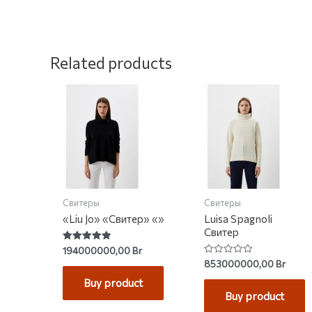
Related products
Свитеры
Свитеры
«Liu Jo» «Свитер» «»
Luisa Spagnoli
Свитер
Rated
194000000,00
Br
5.00
Rated
853000000,00
Br
out of 5
0
out
Buy product
of
Buy product
5