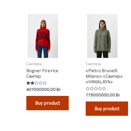
Свитеры
Свитеры
Bogner Fire+Ice
«Pietro Brunelli
Свитер
Milano» «Свитер»
«HIMALAYA»
Rated
407000000,00
Br
2.00
Rated
779000000,00
Br
out
0
of 5
out
Buy product
of
Buy product
5