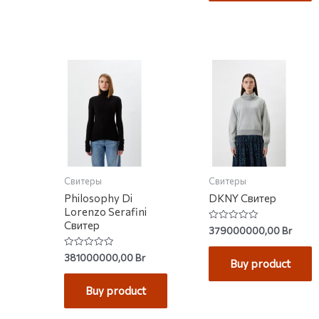
Свитеры
Свитеры
Philosophy Di
DKNY Свитер
Lorenzo Serafini
Свитер
Rated
379000000,00
Br
0
out
of
Rated
381000000,00
Br
Buy product
5
0
out
of
Buy product
5