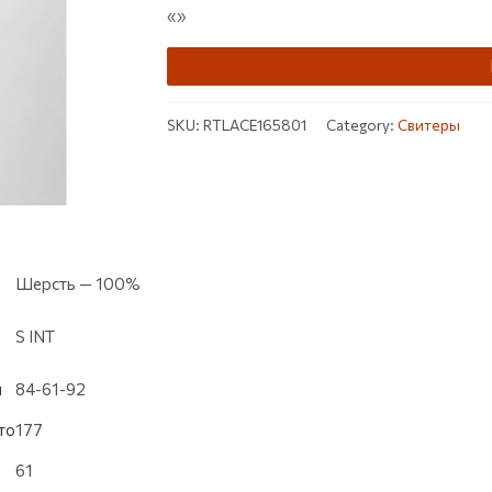
customer
«»
ratings
SKU:
RTLACE165801
Category:
Свитеры
Шерсть — 100%
S INT
и
84-61-92
то
177
61