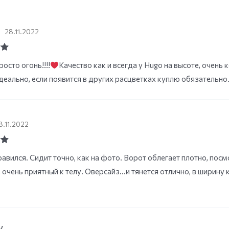
а
28.11.2022
ut
осто огонь!!!!
Качество как и всегда у Hugo на высоте, очень 
деально, если появится в других расцветках куплю обязательн
8.11.2022
ut
авился. Сидит точно, как на фото. Ворот облегает плотно, посм
 очень приятный к телу. Оверсайз…и тянется отлично, в ширину к
w