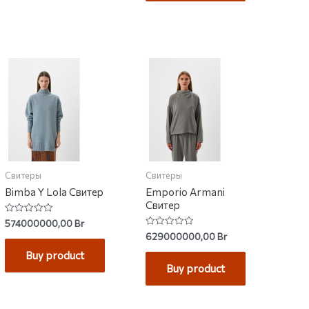
Свитеры
Свитеры
Bimba Y Lola Свитер
Emporio Armani
Свитер
Rated
574000000,00
Br
0
Rated
629000000,00
Br
out
0
of
out
Buy product
5
of
Buy product
5