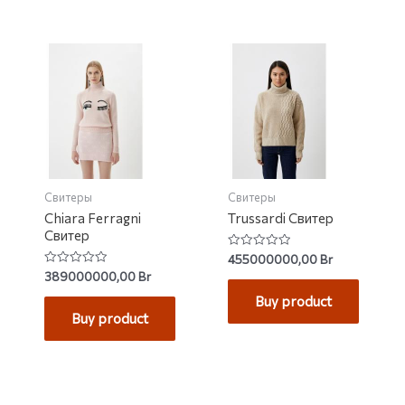
Свитеры
Свитеры
Chiara Ferragni
Trussardi Свитер
Свитер
Rated
455000000,00
Br
0
Rated
389000000,00
Br
out
0
of
out
Buy product
5
of
Buy product
5