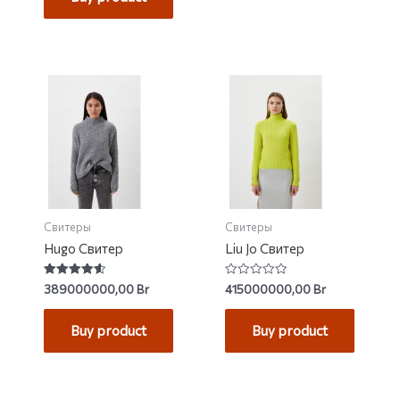
Свитеры
Свитеры
Hugo Свитер
Liu Jo Свитер
Rated
Rated
389000000,00
Br
415000000,00
Br
4.60
0
out of 5
out
of
Buy product
Buy product
5