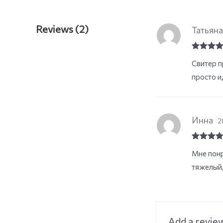
Reviews (2)
Татьян
Rated
5
o
Свитер пр
of 5
просто и
Инна
2
Rated
5
o
Мне понр
of 5
тяжелый,
Add a revie