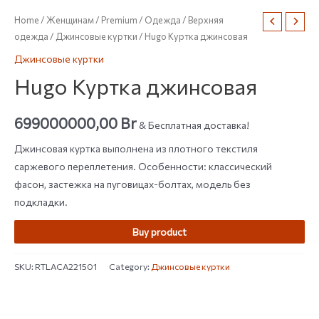
Home
/
Женщинам
/
Premium
/
Одежда
/
Верхняя
одежда
/
Джинсовые куртки
/ Hugo Куртка джинсовая
Джинсовые куртки
Hugo Куртка джинсовая
699000000,00
Br
& Бесплатная доставка!
Джинсовая куртка выполнена из плотного текстиля
саржевого переплетения. Особенности: классический
фасон, застежка на пуговицах-болтах, модель без
подкладки.
Buy product
SKU:
RTLACA221501
Category:
Джинсовые куртки