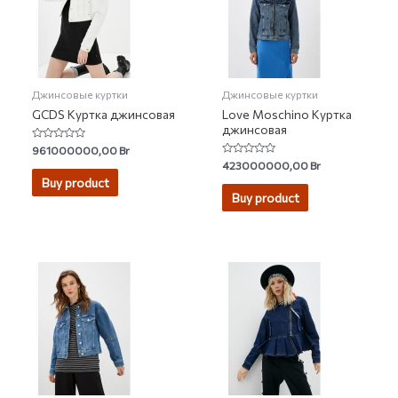
Джинсовые куртки
Джинсовые куртки
GCDS Куртка джинсовая
Love Moschino Куртка
джинсовая
Rated
961000000,00
Br
0
Rated
423000000,00
Br
out
0
of
Buy product
out
5
of
Buy product
5