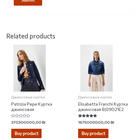
Related products
Джинсовые куртки
Джинсовые куртки
Patrizia Pepe Куртка
Elisabetta Franchi Куртка
джинсовая
джинсовая BJ09D21E2
Rated
Rated
370300000,00
Br
1675000000,00
Br
0
5.00
out
out of 5
of
Buy product
Buy product
5