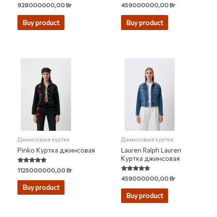
Rated
Rated
928000000,00
Br
459000000,00
Br
4.00
4.50
out of 5
out of 5
Buy product
Buy product
Джинсовые куртки
Джинсовые куртки
Pinko Куртка джинсовая
Lauren Ralph Lauren
Куртка джинсовая
Rated
1125000000,00
Br
5.00
Rated
459000000,00
Br
out of 5
4.50
Buy product
out of 5
Buy product