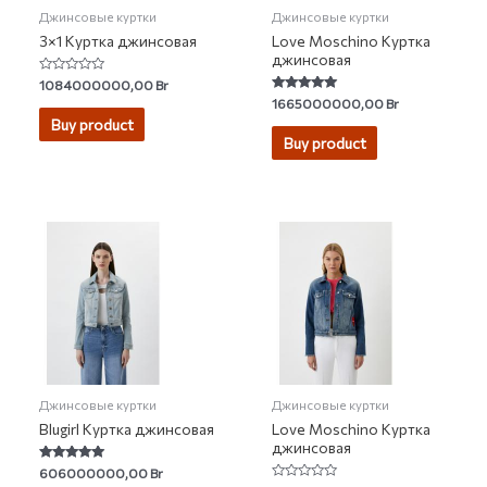
Джинсовые куртки
Джинсовые куртки
3×1 Куртка джинсовая
Love Moschino Куртка
джинсовая
Rated
1084000000,00
Br
0
Rated
1665000000,00
Br
out
4.80
of
Buy product
out of 5
5
Buy product
Джинсовые куртки
Джинсовые куртки
Blugirl Куртка джинсовая
Love Moschino Куртка
джинсовая
Rated
606000000,00
Br
5.00