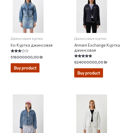
Джинсовые куртки
Джинсовые куртки
Iro Куртка джинсовая
Armani Exchange Куртка
джинсовая
Rated
516000000,00
Br
3.00
Rated
624000000,00
Br
out of 5
4.80
Buy product
out of 5
Buy product