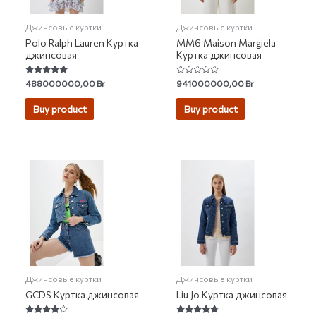
Джинсовые куртки
Джинсовые куртки
Polo Ralph Lauren Куртка
MM6 Maison Margiela
джинсовая
Куртка джинсовая
Rated
Rated
488000000,00
Br
941000000,00
Br
4.89
0
out of 5
out
of
Buy product
Buy product
5
Джинсовые куртки
Джинсовые куртки
GCDS Куртка джинсовая
Liu Jo Куртка джинсовая