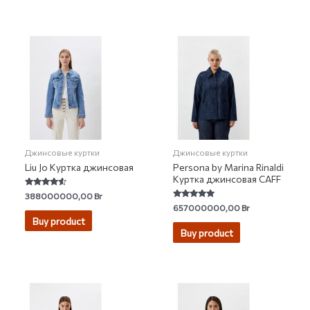
Джинсовые куртки
Джинсовые куртки
Liu Jo Куртка джинсовая
Persona by Marina Rinaldi
Куртка джинсовая CAFF
Rated
388000000,00
Br
4.33
Rated
657000000,00
Br
out of 5
4.80
Buy product
out of 5
Buy product