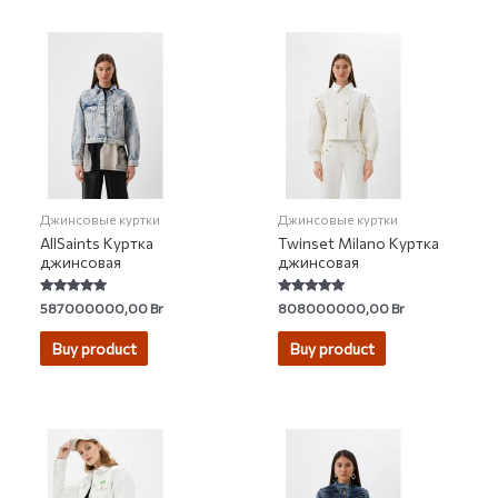
Джинсовые куртки
Джинсовые куртки
AllSaints Куртка
Twinset Milano Куртка
джинсовая
джинсовая
Rated
Rated
587000000,00
Br
808000000,00
Br
4.80
5.00
out of 5
out of 5
Buy product
Buy product