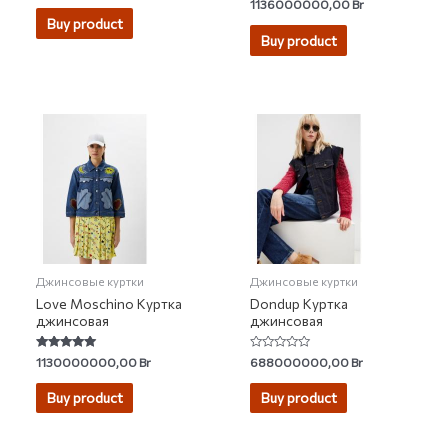
Rated
1136000000,00
Br
out of 5
0
Buy product
out
of
Buy product
5
Джинсовые куртки
Джинсовые куртки
Love Moschino Куртка
Dondup Куртка
джинсовая
джинсовая
Rated
Rated
1130000000,00
Br
688000000,00
Br
5.00
0
out of 5
out
of
Buy product
Buy product
5