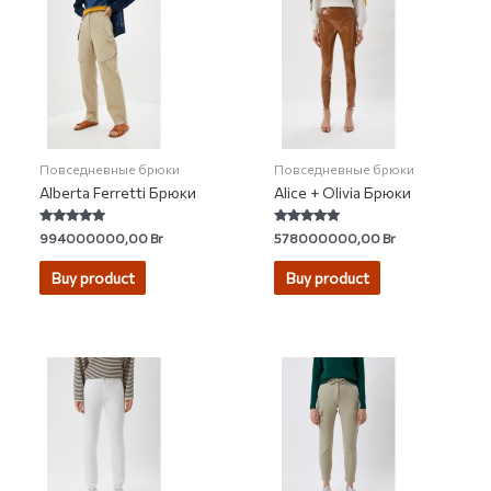
Повседневные брюки
Повседневные брюки
Alberta Ferretti Брюки
Alice + Olivia Брюки
Rated
Rated
994000000,00
Br
578000000,00
Br
5.00
5.00
out of 5
out of 5
Buy product
Buy product