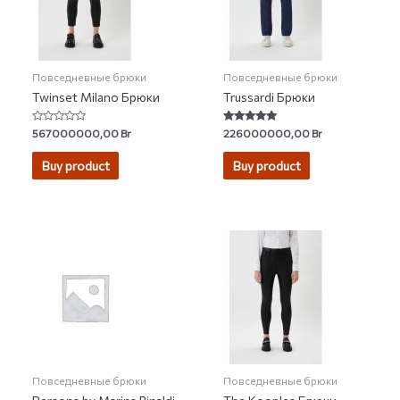
Повседневные брюки
Повседневные брюки
Twinset Milano Брюки
Trussardi Брюки
Rated
Rated
567000000,00
Br
226000000,00
Br
0
5.00
out
out of 5
of
Buy product
Buy product
5
Повседневные брюки
Повседневные брюки