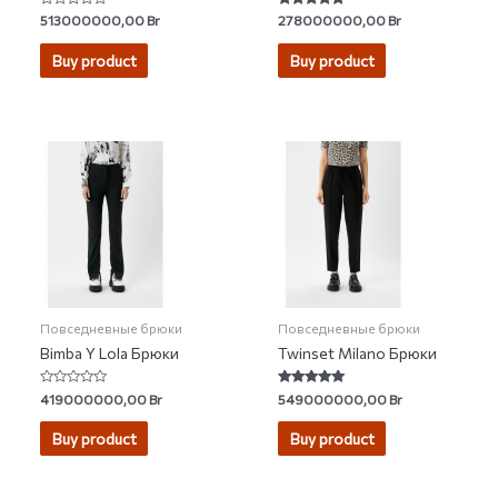
Rated
Rated
513000000,00
Br
278000000,00
Br
0
5.00
out
out of 5
of
Buy product
Buy product
5
Повседневные брюки
Повседневные брюки
Bimba Y Lola Брюки
Twinset Milano Брюки
Rated
Rated
419000000,00
Br
549000000,00
Br
0
5.00
out
out of 5
of
Buy product
Buy product
5