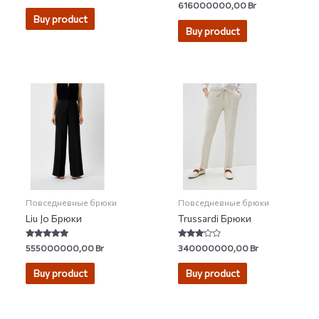
Rated
616000000,00
Br
out
0
of
Buy product
out
5
of
Buy product
5
Повседневные брюки
Повседневные брюки
Liu Jo Брюки
Trussardi Брюки
Rated
Rated
555000000,00
Br
340000000,00
Br
5.00
3.00
out of 5
out of 5
Buy product
Buy product