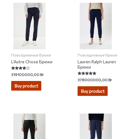
Повседневные брюки
Повседневные брюки
L’Autre Chose Брюки
Lauren Ralph Lauren
Брюки
Rated
319100000,00
Br
3.67
Rated
378000000,00
Br
out of 5
5.00
Buy product
out of 5
Buy product