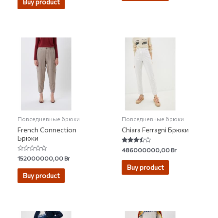
Buy product
Повседневные брюки
Повседневные брюки
French Connection
Chiara Ferragni Брюки
Брюки
Rated
486000000,00
Br
3.25
Rated
152000000,00
Br
out of 5
0
Buy product
out
of
Buy product
5