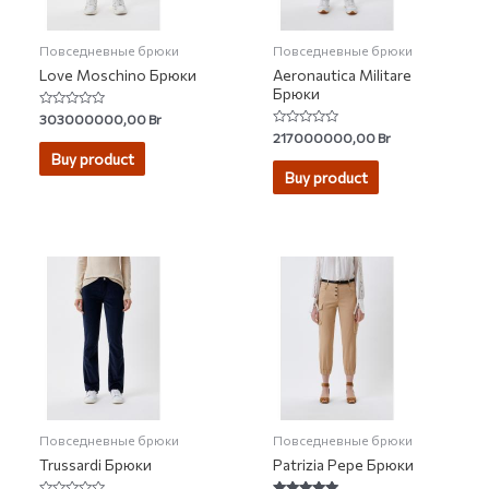
Повседневные брюки
Повседневные брюки
Love Moschino Брюки
Aeronautica Militare
Брюки
Rated
303000000,00
Br
0
Rated
217000000,00
Br
out
0
of
Buy product
out
5
of
Buy product
5
Повседневные брюки
Повседневные брюки
Trussardi Брюки
Patrizia Pepe Брюки