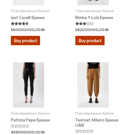
Повседневные брюки
Повседневные брюки
Just Cavalli Брюки
Bimba Y Lola Брюки
Rated
Rated
560000000,00
Br
562000000,00
Br
4.33
3.00
out of 5
out of 5
Buy product
Buy product
Повседневные брюки
Повседневные брюки
Patrizia Pepe Брюки
Twinset Milano Брюки
U&B
Rated
469000000,00
Br
0