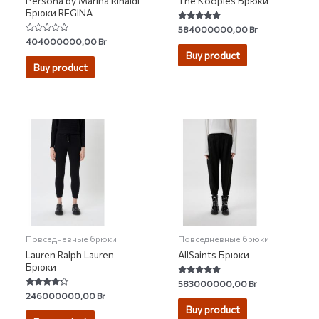
Persona by Marina Rinaldi
The Kooples Брюки
Брюки REGINA
Rated
584000000,00
Br
5.00
Rated
404000000,00
Br
out of 5
0
Buy product
out
of
Buy product
5
Повседневные брюки
Повседневные брюки
Lauren Ralph Lauren
AllSaints Брюки
Брюки
Rated
583000000,00
Br
5.00
Rated
246000000,00
Br
out of 5
4.00
Buy product
out of 5