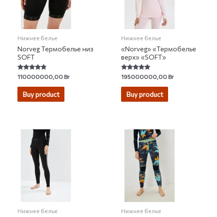
Нижнее белье
Нижнее белье
Norveg Термобелье низ
«Norveg» «Термобелье
SOFT
верх» «SOFT»
Rated
Rated
110000000,00
Br
195000000,00
Br
4.58
4.88
out of 5
out of 5
Buy product
Buy product
Нижнее белье
Нижнее белье