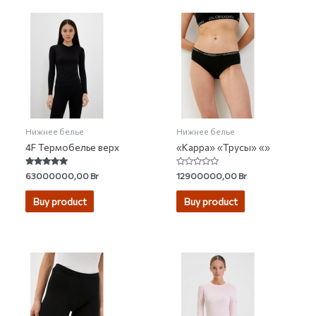
Нижнее белье
Нижнее белье
4F Термобелье верх
«Kappa» «Трусы» «»
Rated
Rated
63000000,00
Br
12900000,00
Br
4.75
0
out of 5
out
of
Buy product
Buy product
5