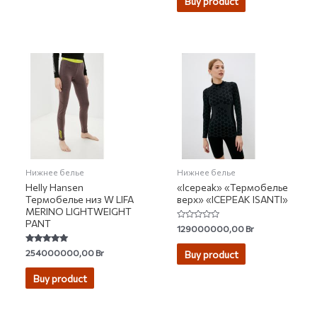
Buy product
5
Нижнее белье
Нижнее белье
Helly Hansen
«Icepeak» «Термобелье
Термобелье низ W LIFA
верх» «ICEPEAK ISANTI»
MERINO LIGHTWEIGHT
PANT
Rated
129000000,00
Br
0
out
of
Rated
254000000,00
Br
Buy product
5
4.88
out of 5
Buy product