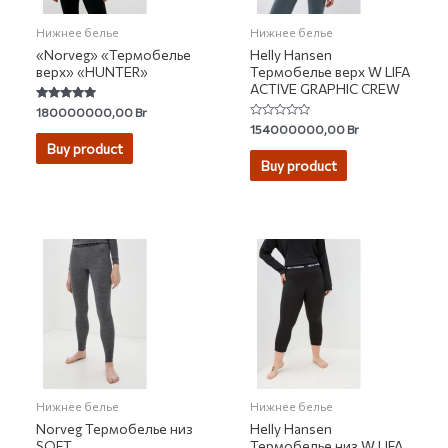
Нижнее белье
Нижнее белье
«Norveg» «Термобелье
Helly Hansen
верх» «HUNTER»
Термобелье верх W LIFA
ACTIVE GRAPHIC CREW
Rated
180000000,00
Br
5.00
Rated
154000000,00
Br
out of 5
0
Buy product
out
of
Buy product
5
Нижнее белье
Нижнее белье
Norveg Термобелье низ
Helly Hansen
SOFT
Термобелье низ W LIFA