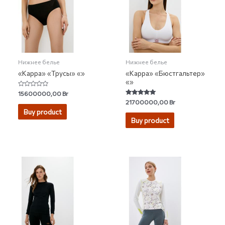
Нижнее белье
Нижнее белье
«Kappa» «Трусы» «»
«Kappa» «Бюстгальтер»
«»
Rated
15600000,00
Br
0
Rated
21700000,00
Br
out
5.00
of
Buy product
out of 5
5
Buy product