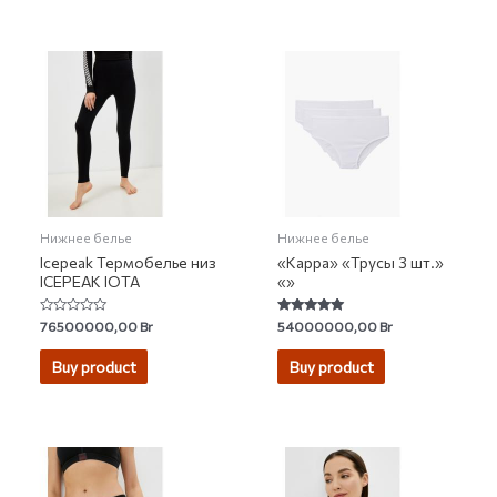
Нижнее белье
Нижнее белье
Icepeak Термобелье низ
«Kappa» «Трусы 3 шт.»
ICEPEAK IOTA
«»
Rated
Rated
76500000,00
Br
54000000,00
Br
0
5.00
out
out of 5
of
Buy product
Buy product
5