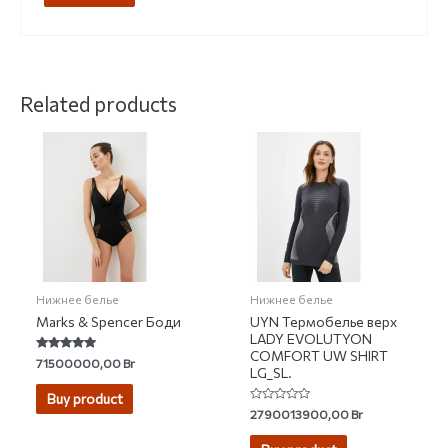
Related products
Нижнее белье
Нижнее белье
Marks & Spencer Боди
UYN Термобелье верх
LADY EVOLUTYON
COMFORT UW SHIRT
Rated
71500000,00
Br
LG_SL.
4.67
out of 5
Buy product
Rated
2790013900,00
Br
0
out
of