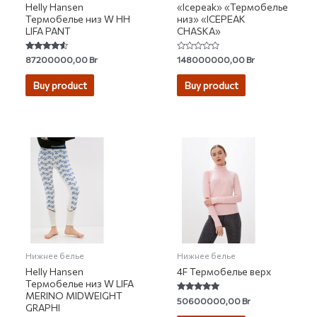
Helly Hansen
«Icepeak» «Термобелье
Термобелье низ W HH
низ» «ICEPEAK
LIFA PANT
CHASKA»
Rated
Rated
87200000,00
Br
148000000,00
Br
4.30
0
out of 5
out
of
Buy product
Buy product
5
Нижнее белье
Нижнее белье
Helly Hansen
4F Термобелье верх
Термобелье низ W LIFA
MERINO MIDWEIGHT
Rated
50600000,00
Br
GRAPHI
5.00
out of 5