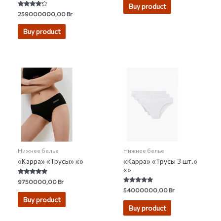
Buy product
Rated
259000000,00
Br
4.00
out of 5
Buy product
Нижнее белье
Нижнее белье
«Kappa» «Трусы» «»
«Kappa» «Трусы 3 шт.»
«»
Rated
9750000,00
Br
5.00
Rated
54000000,00
Br
out of 5
5.00
Buy product
out of 5
Buy product