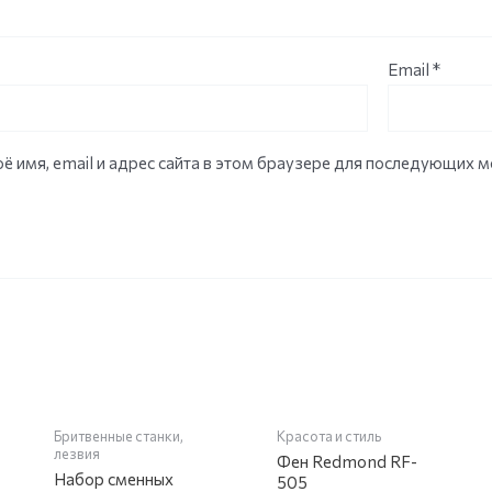
Email
*
ё имя, email и адрес сайта в этом браузере для последующих 
НЕТ НА СКЛАДЕ
Бритвенные станки,
Красота и стиль
лезвия
Фен Redmond RF-
Набор сменных
505