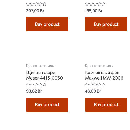
Rated
Rated
307,00
Br
195,00
Br
0
0
out
out
of
of
Buy product
Buy product
5
5
Красота и стиль
Красота и стиль
Щипцы гофре
Компактный фен
Moser 4415-0050
Maxwell MW-2006
Rated
Rated
93,62
Br
48,00
Br
0
0
out
out
of
of
Buy product
Buy product
5
5
НЕТ НА СКЛАДЕ