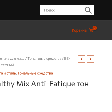
Корзина
етика для лица
/
Тональные средства
/ BB-
03 темный
а и стиль
,
Тональные средства
lthy Mix Anti-Fatique тон