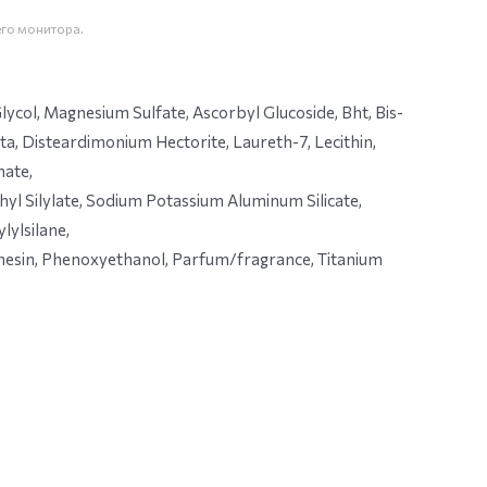
его монитора.
col, Magnesium Sulfate, Ascorbyl Glucoside, Bht, Bis-
, Disteardimonium Hectorite, Laureth-7, Lecithin,
mate,
hyl Silylate, Sodium Potassium Aluminum Silicate,
lylsilane,
esin, Phenoxyethanol, Parfum/fragrance, Titanium