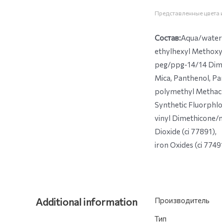
Представленные цвета и
Состав:
Aqua/water/
ethylhexyl Methoxyc
peg/ppg-14/14 Dimet
Mica, Panthenol, Pa
polymethyl Methacry
Synthetic Fluorphlo
vinyl Dimethicone/
Dioxide (ci 77891),
iron Oxides (ci 7749
Additional information
Производитель
Тип