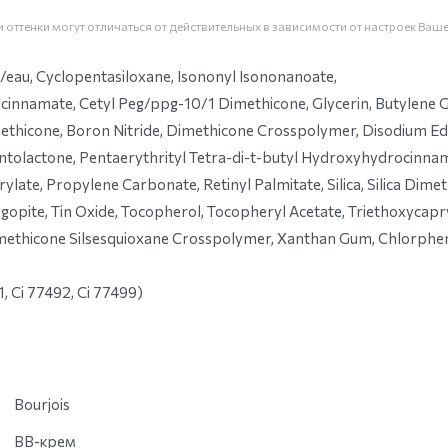
 оттенки могут отличаться от действительных в зависимости от настроек Ваш
eau, Cyclopentasiloxane, Isononyl Isononanoate,
innamate, Cetyl Peg/ppg-10/1 Dimethicone, Glycerin, Butylene Gly
hicone, Boron Nitride, Dimethicone Crosspolymer, Disodium Edta
ntolactone, Pentaerythrityl Tetra-di-t-butyl Hydroxyhydrocinna
late, Propylene Carbonate, Retinyl Palmitate, Silica, Silica Dimet
gopite, Tin Oxide, Tocopherol, Tocopheryl Acetate, Triethoxycapry
methicone Silsesquioxane Crosspolymer, Xanthan Gum, Chlorphen
1, Ci 77492, Ci 77499)
Bourjois
BB-крем