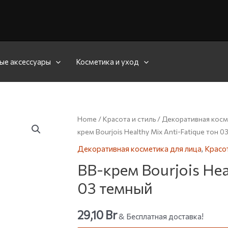
ые аксессуары
Косметика и уход
Home
/
Красота и стиль
/
Декоративная косм
крем Bourjois Healthy Mix Anti-Fatique тон 
Декоративная косметика для лица
,
Красот
BB-крем Bourjois Hea
03 темный
29,10
Br
& Бесплатная доставка!