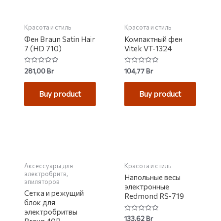
Красота и стиль
Красота и стиль
Фен Braun Satin Hair
Компактный фен
7 (HD 710)
Vitek VT-1324
Rated
Rated
281,00
Br
104,77
Br
0
0
out
out
of
of
Buy product
Buy product
5
5
НЕТ НА СКЛАДЕ
НЕТ НА СКЛАДЕ
Аксессуары для
Красота и стиль
электробритв,
Напольные весы
эпиляторов
электронные
Сетка и режущий
Redmond RS-719
блок для
электробритвы
Rated
133,62
Br