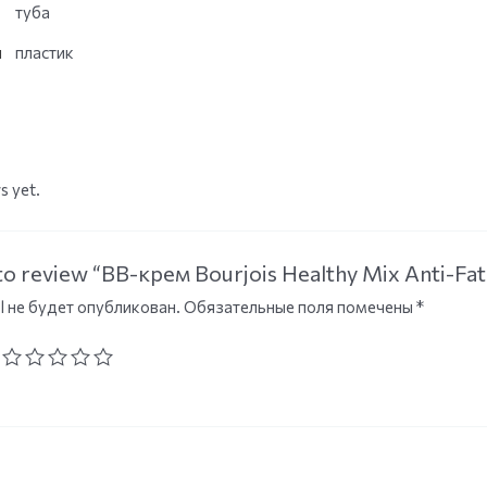
туба
и
пластик
s yet.
t to review “BB-крем Bourjois Healthy Mix Anti-F
l не будет опубликован.
Обязательные поля помечены
*