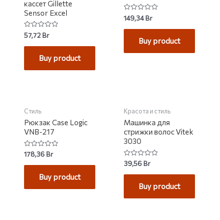
кассет Gillette
Sensor Excel
Rated
149,34
Br
0
out
Rated
57,72
Br
of
0
Buy product
5
out
of
Buy product
5
НЕТ НА СКЛАДЕ
Стиль
Красота и стиль
Рюкзак Case Logic
Машинка для
VNB-217
стрижки волос Vitek
3030
Rated
178,36
Br
0
Rated
39,56
Br
out
0
of
out
Buy product
5
of
Buy product
5