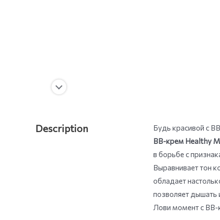
Description
Будь красивой с B
BB-крем Healthy Mi
в борьбе с признак
Выравнивает тон к
обладает настолько
позволяет дышать 
Лови момент с BB-к