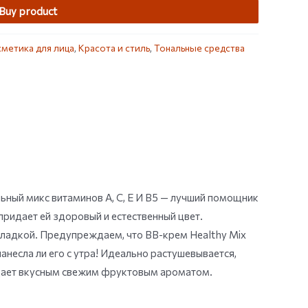
Buy product
метика для лица
,
Красота и стиль
,
Тональные средства
льный микс витаминов А, С, Е И В5 — лучший помощник
придает ей здоровый и естественный цвет.
гладкой. Предупреждаем, что BB-крем Healthy Mix
несла ли его с утра! Идеально растушевывается,
ладает вкусным свежим фруктовым ароматом.