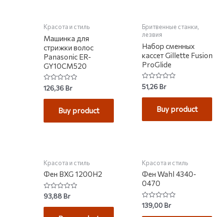
Красота и стиль
Бритвенные станки,
лезвия
Машинка для
Набор сменных
стрижки волос
кассет Gillette Fusion
Panasonic ER-
ProGlide
GY10CM520
Rated
51,26
Br
Rated
126,36
Br
0
0
out
out
of
of
Buy product
5
Buy product
5
НЕТ НА СКЛАДЕ
НЕТ НА СКЛАДЕ
Красота и стиль
Красота и стиль
Фен BXG 1200H2
Фен Wahl 4340-
0470
Rated
93,88
Br
0
Rated
139,00
Br
out
0
of
out