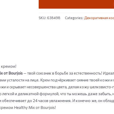
SKU:
638498
Categories:
Декоративная кос
B кремом!
x от Bourjois
— твой союзник в борьбе за естественность! Идеа
ами усталости на лице. Крем подчёркивает сияние твоей кожи и 
ожи и скрывает несовершенства цвета, делая кожу шелковисто-
 легкой и деликатной формулой, что ты можешь даже забыть, на
и обеспечивает до 24 часов увлажнения. И конечно же, он об
ремом Healthy Mix от Bourjois!