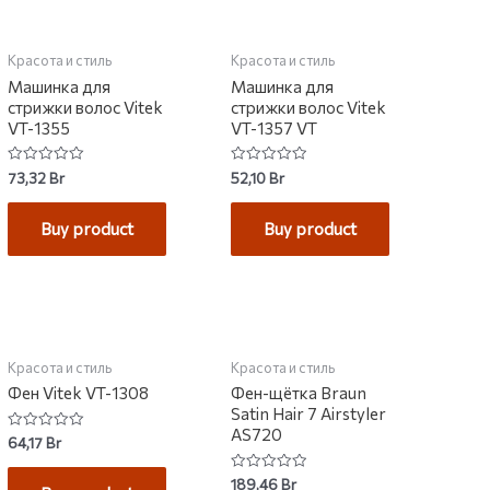
Красота и стиль
Красота и стиль
Машинка для
Машинка для
стрижки волос Vitek
стрижки волос Vitek
VT-1355
VT-1357 VT
Rated
Rated
73,32
Br
52,10
Br
0
0
out
out
of
of
Buy product
Buy product
5
5
Красота и стиль
Красота и стиль
Фен Vitek VT-1308
Фен-щётка Braun
Satin Hair 7 Airstyler
AS720
Rated
64,17
Br
0
out
of
Rated
189,46
Br