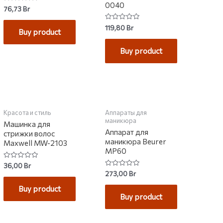
0040
Rated
76,73
Br
0
out
of
Rated
119,80
Br
Buy product
5
0
out
of
Buy product
5
Красота и стиль
Аппараты для
маникюра
Машинка для
Аппарат для
стрижки волос
маникюра Beurer
Maxwell MW-2103
MP60
Rated
36,00
Br
0
Rated
273,00
Br
out
0
of
out
Buy product
5
of
Buy product
5
НЕТ НА СКЛАДЕ