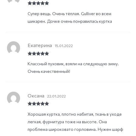
Rated
5
out
Супер вещь. Очень тёплая. Gulliver во всем
of 5
шикарен. Дочке очень понравилась куртка
Екатерина
15.01.2022
Rated
5
out
Классный пуховик, взяли на следующую зиму.
of 5
Очень качественный!
Оксана
22.01.2022
Rated
5
out
Хорошая куртка, плотно набитая, ткань в уходе
of 5
легкая, фурнитура тоже на высоте. Она
проблема широковато горловина. Нужен шарф