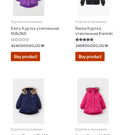
Куртки и пуховики
Куртки и пуховики
Kerry Куртка утепленная
Reima Куртка
MALINA
утепленная Kierinki
Rated
Rated
424000000,00
Br
345800000,00
Br
0
4.90
out
out of 5
of
Buy product
Buy product
5
Куртки и пуховики
Куртки и пуховики