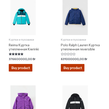
Куртки и пуховики
Куртки и пуховики
Reima Куртка
Polo Ralph Lauren Куртка
утепленная Kierinki
утепленная reversible
Rated
Rated
376600000,00
Br
631000000,00
Br
4.86
0
out of 5
out
of
Buy product
Buy product
5