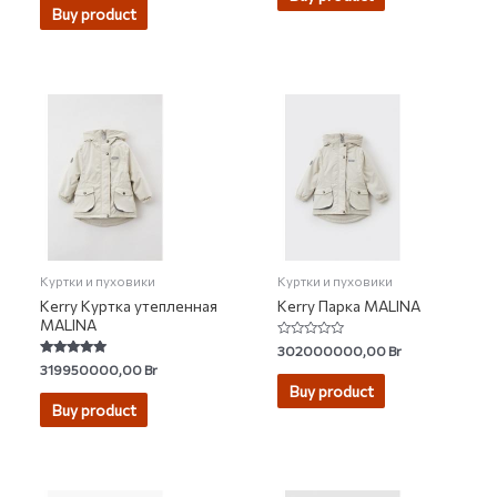
of
Buy product
5
Куртки и пуховики
Куртки и пуховики
Kerry Куртка утепленная
Kerry Парка MALINA
MALINA
Rated
302000000,00
Br
0
Rated
319950000,00
Br
out
5.00
of
Buy product
out of 5
5
Buy product