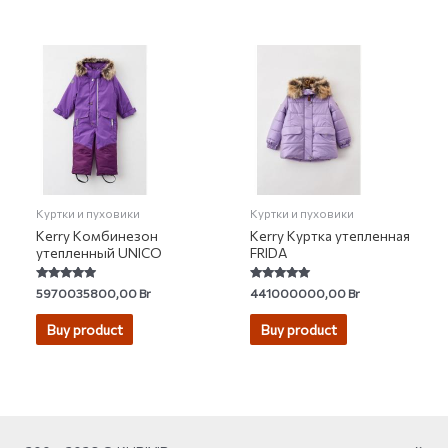
Куртки и пуховики
Куртки и пуховики
Kerry Комбинезон
Kerry Куртка утепленная
утепленный UNICO
FRIDA
Rated
Rated
5970035800,00
Br
441000000,00
Br
4.69
4.86
out of 5
out of 5
Buy product
Buy product