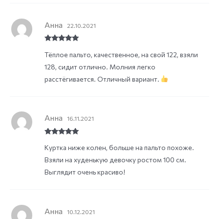
Анна
22.10.2021
Rated
5
out
Тёплое пальто, качественное, на свой 122, взяли
of 5
128, сидит отлично. Молния легко
расстёгивается. Отличный вариант.
Анна
16.11.2021
Rated
5
out
Куртка ниже колен, больше на пальто похоже.
of 5
Взяли на худенькую девочку ростом 100 см.
Выглядит очень красиво!
Анна
10.12.2021