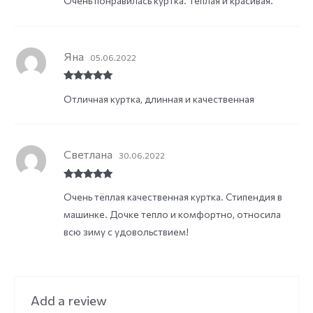
Очень понравилась куртка. Тёплая и красивая.
of 5
Яна
05.06.2022
Rated
5
out
Отличная куртка, длинная и качественная
of 5
Светлана
30.06.2022
Rated
5
out
Очень тёплая качественная куртка. Стипендия в
of 5
машинке. Дочке тепло и комфортно, относила
всю зиму с удовольствием!
Add a review