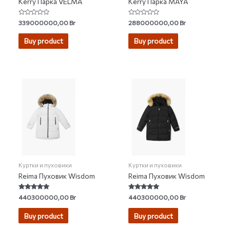
Kerry Парка VELMA
Kerry Парка MAYA
Rated
Rated
339000000,00
Br
288000000,00
Br
0
0
out
out
of
of
Buy product
Buy product
5
5
Куртки и пуховики
Куртки и пуховики
Reima Пуховик Wisdom
Reima Пуховик Wisdom
Rated
Rated
440300000,00
Br
440300000,00
Br
4.80
5.00
out of 5
out of 5
Buy product
Buy product