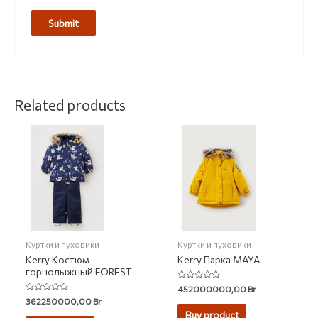
Related products
Куртки и пуховики
Куртки и пуховики
Kerry Костюм
Kerry Парка MAYA
горнолыжный FOREST
Rated
452000000,00
Br
0
Rated
362250000,00
Br
out
0
of
Buy product
out
5