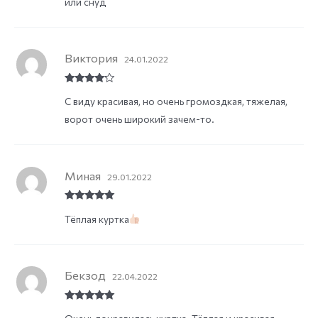
или снуд
Виктория
24.01.2022
Rated
4
С виду красивая, но очень громоздкая, тяжелая,
out of 5
ворот очень широкий зачем-то.
Миная
29.01.2022
Rated
5
out
Тёплая куртка
of 5
Бекзод
22.04.2022
Rated
5
out