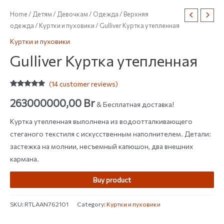
Home
/
Детям
/
Девочкам
/
Одежда
/
Верхняя
одежда
/
Куртки и пуховики
/ Gulliver Куртка утепленная
Куртки и пуховики
Gulliver Куртка утепленная
(
14
customer reviews)
Rated
14
4.79
out of 5
263000000,00
Br
& Бесплатная доставка!
based on
customer
ratings
Куртка утепленная выполнена из водоотталкивающего
стеганого текстиля с искусственным наполнителем. Детали:
застежка на молнии, несъемный капюшон, два внешних
кармана.
Buy product
SKU:
RTLAAN762101
Category:
Куртки и пуховики