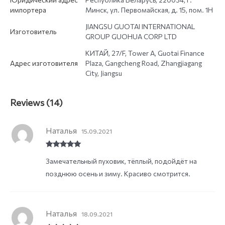
импортера
Минск, ул. Первомайская, д. 15, пом. 1Н
JIANGSU GUOTAI INTERNATIONAL
Изготовитель
GROUP GUOHUA CORP LTD
КИТАЙ, 27/F, Tower A, Guotai Finance
Адрес изготовителя
Plaza, Gangcheng Road, Zhangjiagang
City, Jiangsu
Reviews (14)
Наталья
15.09.2021
Rated
5
out
Замечательный пуховик, тёплый, подойдёт на
of 5
позднюю осень и зиму. Красиво смотрится.
Наталья
18.09.2021