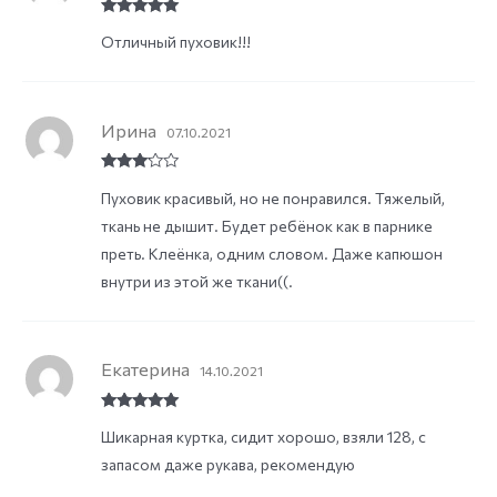
Rated
5
out
Отличный пуховик!!!
of 5
Ирина
07.10.2021
Rated
3
Пуховик красивый, но не понравился. Тяжелый,
out of
5
ткань не дышит. Будет ребёнок как в парнике
преть. Клеёнка, одним словом. Даже капюшон
внутри из этой же ткани((.
Екатерина
14.10.2021
Rated
5
out
Шикарная куртка, сидит хорошо, взяли 128, с
of 5
запасом даже рукава, рекомендую