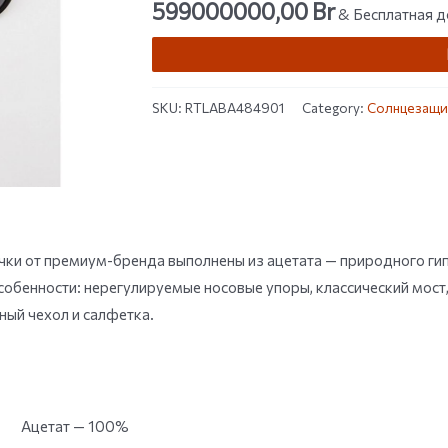
599000000,00
Br
out of 5
& Бесплатная д
based on
customer
rating
SKU:
RTLABA484901
Category:
Солнцезащи
ки от премиум-бренда выполнены из ацетата — природного гип
собенности: нерегулируемые носовые упоры, классический мост
ый чехол и салфетка.
Ацетат — 100%