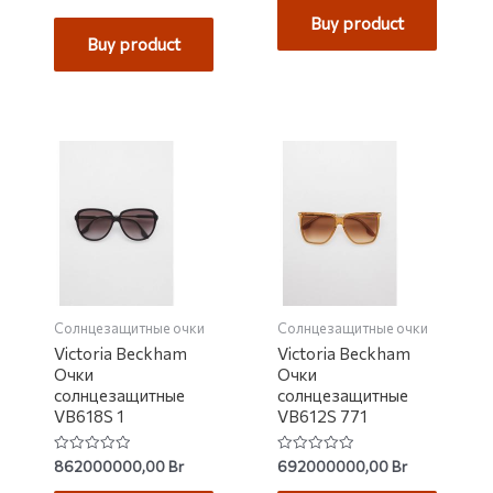
0
of
out
Buy product
5
of
Buy product
5
Солнцезащитные очки
Солнцезащитные очки
Victoria Beckham
Victoria Beckham
Очки
Очки
солнцезащитные
солнцезащитные
VB618S 1
VB612S 771
Rated
Rated
862000000,00
Br
692000000,00
Br
0
0
out
out