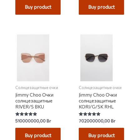
of
of
Buy product
Buy product
5
5
Солнцезащитные очки
Солнцезащитные очки
Jimmy Choo Очки
Jimmy Choo Очки
солнцезащитные
солнцезащитные
RIVER/S BKU
KORI/G/SK RHL
Rated
Rated
510000000,00
Br
702000000,00
Br
5.00
5.00
out of 5
out of 5
Buy product
Buy product