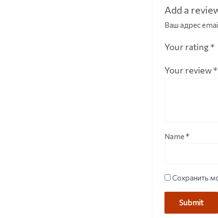
Add a revie
Ваш адрес emai
Your rating
*
Your review
*
Name
*
Сохранить мо