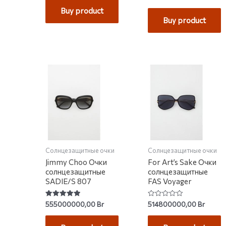
0
of
out
Buy product
5
of
Buy product
5
Солнцезащитные очки
Солнцезащитные очки
Jimmy Choo Очки
For Art’s Sake Очки
солнцезащитные
солнцезащитные
SADIE/S 807
FAS Voyager
Rated
Rated
555000000,00
Br
514800000,00
Br
5.00
0
out of 5
out
of