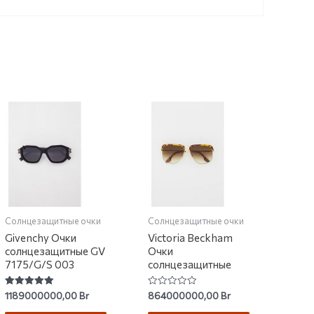
Солнцезащитные очки
Солнцезащитные очки
Givenchy Очки
Victoria Beckham
солнцезащитные GV
Очки
7175/G/S 003
солнцезащитные
Rated
Rated
1189000000,00
Br
864000000,00
Br
5.00
0
out of 5
out