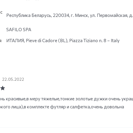
с
Республика Беларусь, 220034, г. Минск, ул. Первомайская, д.
SAFILO SPA
я
ИТАЛИЯ, Pieve di Cadore (BL), Piazza Tiziano n. 8 – Italy
а
22.05.2022
ut
нь красивые,в меру тяжелые,тонкие золотые дужки очень укр
кого лица),в комплекте футляр и салфетка,очень довольна