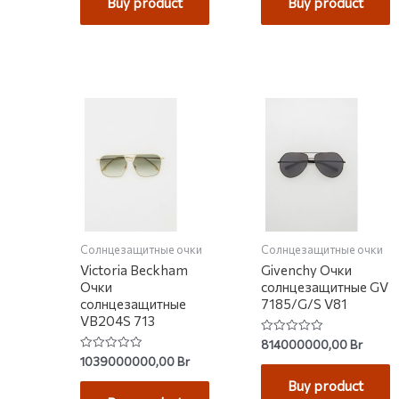
Buy product
Buy product
5
Солнцезащитные очки
Солнцезащитные очки
Victoria Beckham
Givenchy Очки
Очки
солнцезащитные GV
солнцезащитные
7185/G/S V81
VB204S 713
Rated
814000000,00
Br
0
Rated
1039000000,00
Br
out
0
of
out
Buy product
5
of