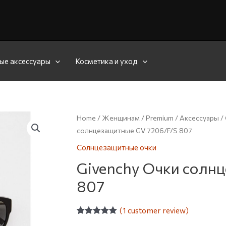
ые аксессуары
Косметика и уход
Home
/
Женщинам
/
Premium
/
Аксессуары
/
солнцезащитные GV 7206/F/S 807
Солнцезащитные очки
Givenchy Очки солн
807
(
1
customer review)
Rated
1
5.00