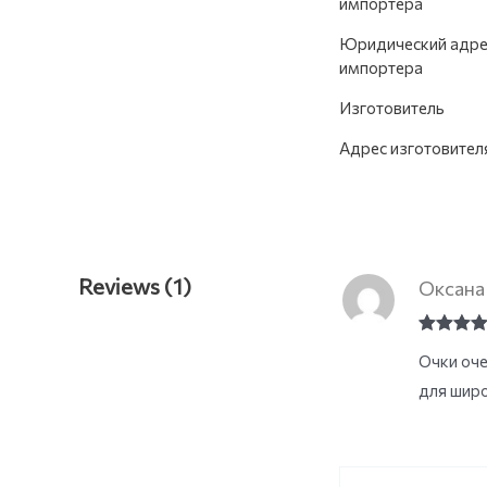
импортера
Юридический адре
импортера
Изготовитель
Адрес изготовител
Reviews (1)
Оксан
Rated
5
o
Очки оче
of 5
для широ