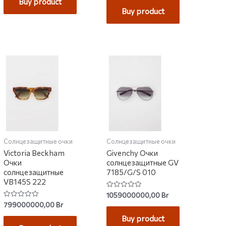
Buy product
5
of
Buy product
5
Солнцезащитные очки
Солнцезащитные очки
Victoria Beckham
Givenchy Очки
Очки
солнцезащитные GV
солнцезащитные
7185/G/S 010
VB145S 222
Rated
1059000000,00
Br
0
Rated
799000000,00
Br
out
0
of
out
Buy product
5
of