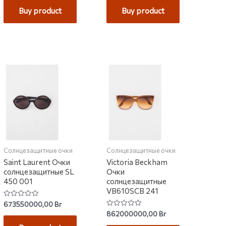
of
Buy product
Buy product
5
Солнцезащитные очки
Солнцезащитные очки
Saint Laurent Очки
Victoria Beckham
солнцезащитные SL
Очки
450 001
солнцезащитные
VB610SCB 241
Rated
673550000,00
Br
0
Rated
862000000,00
Br
out
0
of
out