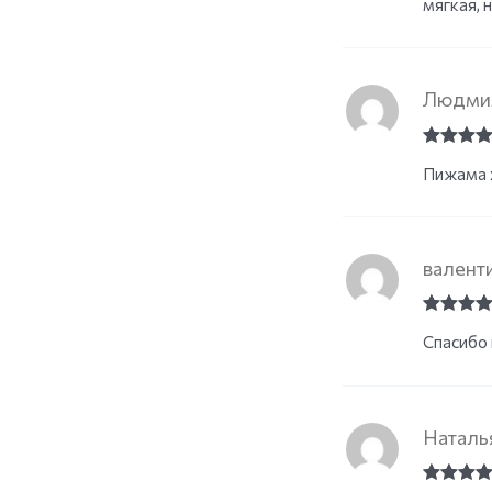
мягкая, н
Людми
Rated
5
o
Пижама х
of 5
валент
Rated
5
o
Спасибо 
of 5
Наталь