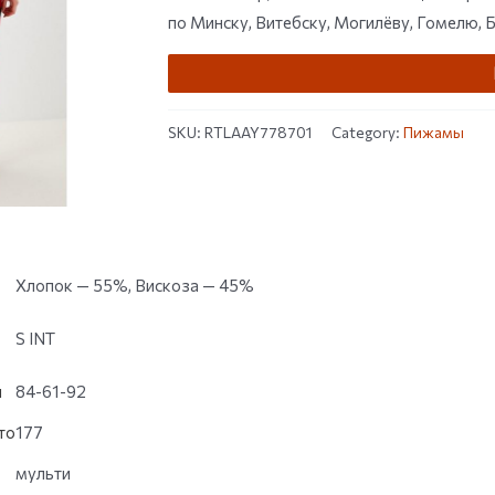
по Минску, Витебску, Могилёву, Гомелю, Б
SKU:
RTLAAY778701
Category:
Пижамы
Хлопок — 55%, Вискоза — 45%
S INT
и
84-61-92
то
177
мульти