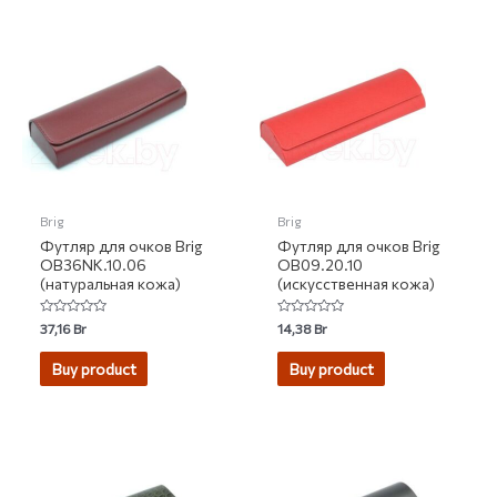
Brig
Brig
Футляр для очков Brig
Футляр для очков Brig
OB36NK.10.06
OB09.20.10
(натуральная кожа)
(искусственная кожа)
Rated
Rated
37,16
Br
14,38
Br
0
0
out
out
of
of
Buy product
Buy product
5
5