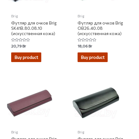
Brig
Brig
Футляр для очков Brig
Футляр для очков Brig
SK41B.80.08.10
OB26.40.08
(искусственная кожа)
(искусственная кожа)
Rated
Rated
20,79
Br
18,06
Br
0
0
out
out
of
of
Buy product
Buy product
5
5
Brig
Brig
Футляр для очков Brig
Футляр для очков Brig