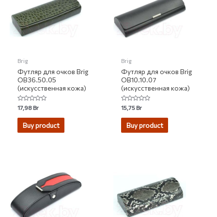
Brig
Brig
Футляр для очков Brig
Футляр для очков Brig
OB36.50.05
OB10.10.07
(искусственная кожа)
(искусственная кожа)
Rated
Rated
17,98
Br
15,75
Br
0
0
out
out
of
of
Buy product
Buy product
5
5