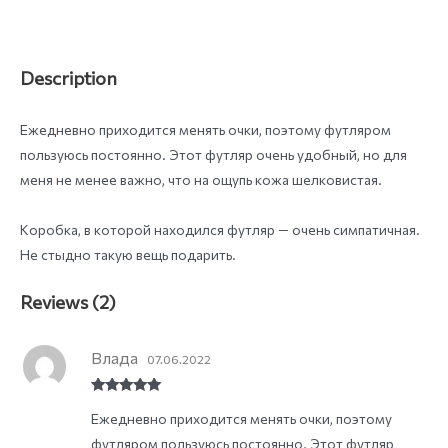
Description
Ежедневно приходится менять очки, поэтому футляром
пользуюсь постоянно. Этот футляр очень удобный, но для
меня не менее важно, что на ощупь кожа шелковистая.
Коробка, в которой находился футляр — очень симпатичная.
Не стыдно такую вещь подарить.
Reviews (2)
Влада
07.06.2022
Rated
5
out
Ежедневно приходится менять очки, поэтому
of 5
футляром пользуюсь постоянно. Этот футляр