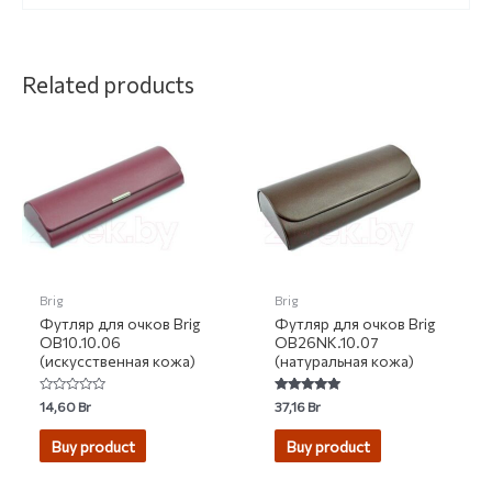
Related products
Brig
Brig
Футляр для очков Brig
Футляр для очков Brig
OB10.10.06
OB26NK.10.07
(искусственная кожа)
(натуральная кожа)
Rated
Rated
14,60
Br
37,16
Br
0
5.00
out
out of 5
of
Buy product
Buy product
5