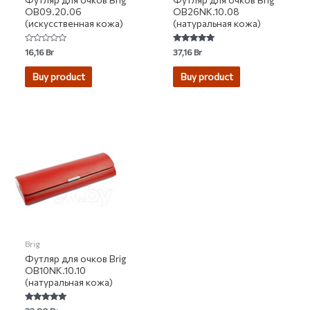
OB09.20.06
OB26NK.10.08
(искусственная кожа)
(натуральная кожа)
Rated
Rated
16,16
Br
37,16
Br
0
5.00
out
out of 5
of
Buy product
Buy product
5
Brig
Футляр для очков Brig
OB10NK.10.10
(натуральная кожа)
Rated