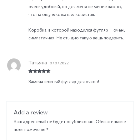
очень удобный, но для меня не менее важно,
что на ощупь кожа шелковистая.
Коробка, в которой находился футляр — очень
симпатичная. Не стыдно такую вещь подарить.
Татьяна
07.07.2022
Rated
5
out
Замечательный футляр для очков!
of 5
Add a review
Ваш адрес email не будет опубликован.
Обязательные
поля помечены
*