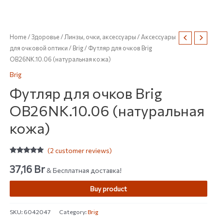
Home
/
Здоровье
/
Линзы, очки, аксессуары
/
Аксессуары
для очковой оптики
/
Brig
/ Футляр для очков Brig
OB26NK.10.06 (натуральная кожа)
Brig
Футляр для очков Brig
OB26NK.10.06 (натуральная
кожа)
(
2
customer reviews)
Rated
2
5.00
out of 5
37,16
Br
& Бесплатная доставка!
based on
customer
ratings
Buy product
SKU:
6042047
Category:
Brig