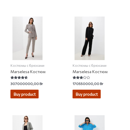
Костюмы с брюками
Костюмы с брюками
Marselesa Костюм
Marselesa Костюм
Rated
Rated
307000000,00
Br
170550000,00
Br
4.38
3.00
out of 5
out of 5
Buy product
Buy product