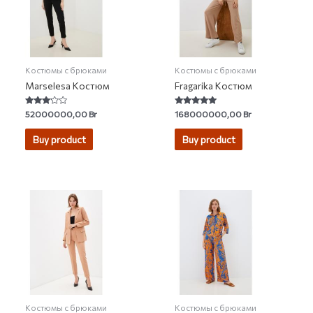
Костюмы с брюками
Костюмы с брюками
Marselesa Костюм
Fragarika Костюм
Rated
Rated
52000000,00
Br
168000000,00
Br
3.00
5.00
out of 5
out of 5
Buy product
Buy product
Костюмы с брюками
Костюмы с брюками