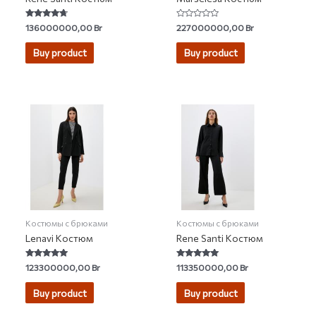
Rated
Rated
136000000,00
Br
227000000,00
Br
4.50
0
out of 5
out
of
Buy product
Buy product
5
Костюмы с брюками
Костюмы с брюками
Lenavi Костюм
Rene Santi Костюм
Rated
Rated
123300000,00
Br
113350000,00
Br
5.00
5.00
out of 5
out of 5
Buy product
Buy product