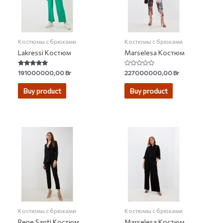
Костюмы с брюками
Костюмы с брюками
Lakressi Костюм
Marselesa Костюм
Rated
Rated
191000000,00
Br
227000000,00
Br
5.00
0
out of 5
out
of
Buy product
Buy product
5
Костюмы с брюками
Костюмы с брюками
Rene Santi Костюм
Marselesa Костюм