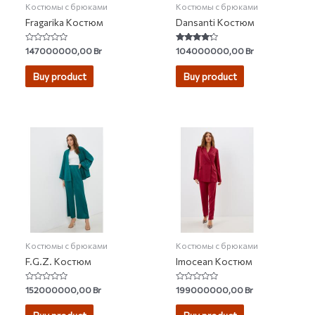
Костюмы с брюками
Костюмы с брюками
Fragarika Костюм
Dansanti Костюм
Rated
Rated
147000000,00
Br
104000000,00
Br
0
4.00
out
out of 5
of
Buy product
Buy product
5
Костюмы с брюками
Костюмы с брюками
F.G.Z. Костюм
Imocean Костюм
Rated
Rated
152000000,00
Br
199000000,00
Br
0
0
out
out
of
of