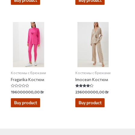
Buy product
Buy product
5
5
Костюмы с брюками
Костюмы с брюками
Fragarika Костюм
Imocean Костюм
Rated
Rated
196000000,00
Br
236000000,00
Br
0
4.00
out
out of 5
of
Buy product
Buy product
5