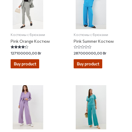
Костюмы с брюками
Костюмы с брюками
Pink Orange Костюм
Pink Summer Костюм
Rated
Rated
127100000,00
Br
287000000,00
Br
4.00
0
out of 5
out
of
Buy product
Buy product
5