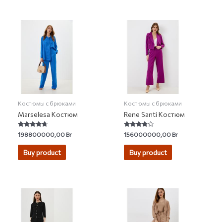
Костюмы с брюками
Костюмы с брюками
Marselesa Костюм
Rene Santi Костюм
Rated
Rated
198800000,00
Br
156000000,00
Br
4.50
3.60
out of 5
out of 5
Buy product
Buy product