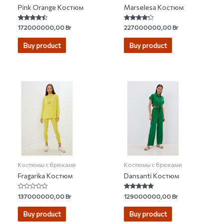
Pink Orange Костюм
Marselesa Костюм
Rated
Rated
172000000,00
Br
227000000,00
Br
4.25
4.00
out of 5
out of 5
Buy product
Buy product
Костюмы с брюками
Костюмы с брюками
Fragarika Костюм
Dansanti Костюм
Rated
Rated
137000000,00
Br
129000000,00
Br
0
5.00
out
out of 5
of
Buy product
Buy product
5