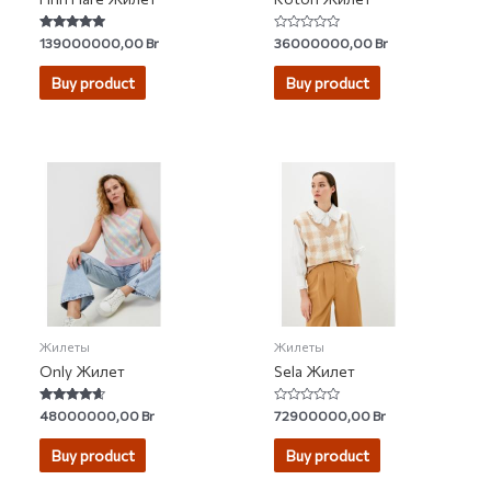
Rated
Rated
139000000,00
Br
36000000,00
Br
4.67
0
out of 5
out
of
Buy product
Buy product
5
Жилеты
Жилеты
Only Жилет
Sela Жилет
Rated
Rated
48000000,00
Br
72900000,00
Br
4.40
0
out of 5
out
of
Buy product
Buy product
5