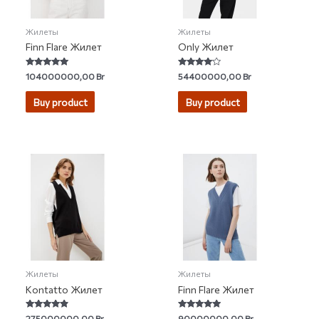
Жилеты
Жилеты
Finn Flare Жилет
Only Жилет
Rated
Rated
104000000,00
Br
54400000,00
Br
5.00
3.83
out of 5
out of 5
Buy product
Buy product
Жилеты
Жилеты
Kontatto Жилет
Finn Flare Жилет
Rated
Rated
275000000,00
Br
90000000,00
Br