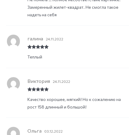
ed
Замеренный жилет-квадрат. Не смогла такое
1
ou
надеть на себя
t
of
5
галина
24.11.2022
Rated
5
out
Теплый
of 5
Виктория
24.11.2022
Rated
5
out
Качество хорошее, мягкий! Но к сожалению на
of 5
рост 158 длинный и большой!
Ольга
03.12.2022