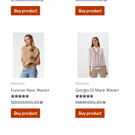
4.62
4.86
out of 5
out of 5
Buy product
Buy product
Жилеты
Жилеты
Forever New Жилет
Giorgio Di Mare Жилет
Rated
Rated
123000000,00
Br
59690000,00
Br
4.67
4.50
out of 5
out of 5
Buy product
Buy product