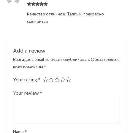
Rated
5
out
Качество отличное. Теплый, прекрасно
of 5
смотрится
Add a review
Ваш адрес email не будет опубликован.
Обязательные
поля помечены
*
Your rating
*
Your review
*
Name
*