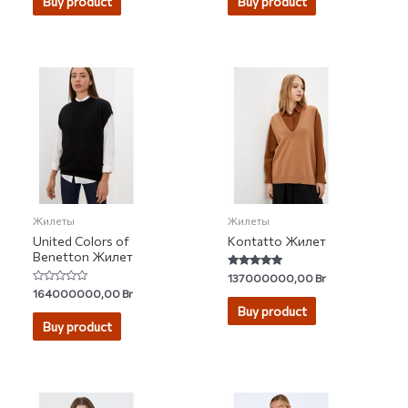
Buy product
Buy product
5
Жилеты
Жилеты
United Colors of
Kontatto Жилет
Benetton Жилет
Rated
137000000,00
Br
5.00
Rated
164000000,00
Br
out of 5
0
Buy product
out
of
Buy product
5