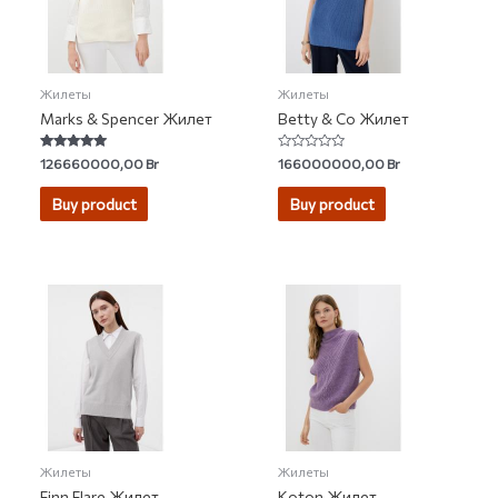
Жилеты
Жилеты
Marks & Spencer Жилет
Betty & Co Жилет
Rated
Rated
126660000,00
Br
166000000,00
Br
5.00
0
out of 5
out
of
Buy product
Buy product
5
Жилеты
Жилеты
Finn Flare Жилет
Koton Жилет