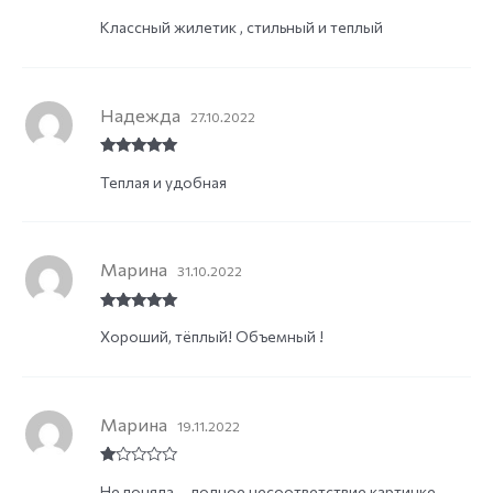
Rated
5
out
Классный жилетик , стильный и теплый
of 5
Надежда
27.10.2022
Rated
5
out
Теплая и удобная
of 5
Марина
31.10.2022
Rated
5
out
Хороший, тёплый! Объемный !
of 5
Марина
19.11.2022
R
Не поняла … полное несоответствие картинке.
at