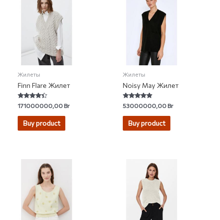
Жилеты
Жилеты
Finn Flare Жилет
Noisy May Жилет
Rated
Rated
171000000,00
Br
53000000,00
Br
4.15
4.67
out of 5
out of 5
Buy product
Buy product