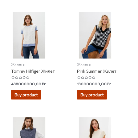
Жилеты
Жилеты
Tommy Hilfiger Жилет
Pink Summer Жилет
Rated
Rated
438000000,00
Br
130000000,00
Br
0
0
out
out
of
of
Buy product
Buy product
5
5