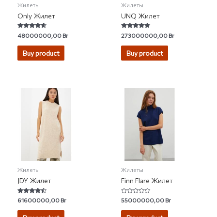
Жилеты
Жилеты
Only Жилет
UNQ Жилет
Rated
Rated
48000000,00
Br
273000000,00
Br
4.40
4.50
out of 5
out of 5
Buy product
Buy product
Жилеты
Жилеты
JDY Жилет
Finn Flare Жилет
Rated
Rated
61600000,00
Br
55000000,00
Br
4.25
0
out of 5
out
of