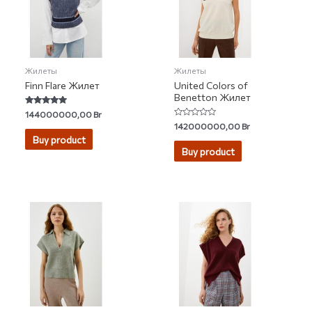
Жилеты
Жилеты
Finn Flare Жилет
United Colors of
Benetton Жилет
Rated
144000000,00
Br
5.00
Rated
142000000,00
Br
out of 5
0
Buy product
out
of
Buy product
5