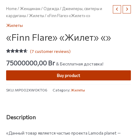
Home
/
Женщинам
/
Одежда
/
Джемперы, свитеры и
кардиганы
/
Жилеты
/ «Finn Flare» «Жилет» «»
Жилеты
«Finn Flare» «Жилет» «»
(
7
customer reviews)
Rated
7
4.43
out of 5
75000000,00
Br
& Бесплатная доставка!
based on
customer
ratings
Buy product
SKU:
MP002XW0KT06
Category:
Жилеты
Description
«Данный товар является частью проекта Lamoda planet —