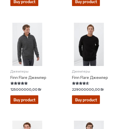
Buy product
Buy product
5
Джемперы
Джемперы
Finn Flare Джемпер
Finn Flare Джемпер
Rated
Rated
125000000,00
Br
229000000,00
Br
4.80
4.29
out of 5
out of 5
Buy product
Buy product