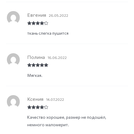
Евгения
26.05.2022
Rated
4
ткань слегка пушится
out of 5
Полина
16.06.2022
Rated
5
out
Мягкая.
of 5
Ксения
14.07.2022
Rated
4
Качество хорошее, размер не подошёл,
out of 5
немного маломерит.