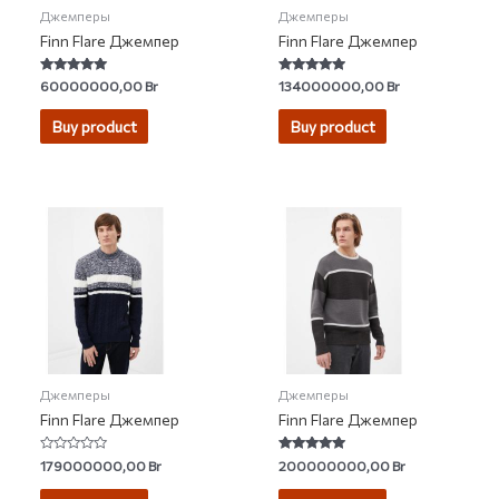
Джемперы
Джемперы
Finn Flare Джемпер
Finn Flare Джемпер
Rated
Rated
60000000,00
Br
134000000,00
Br
5.00
4.70
out of 5
out of 5
Buy product
Buy product
Джемперы
Джемперы
Finn Flare Джемпер
Finn Flare Джемпер
Rated
Rated
179000000,00
Br
200000000,00
Br
0
4.80
out
out of 5
of