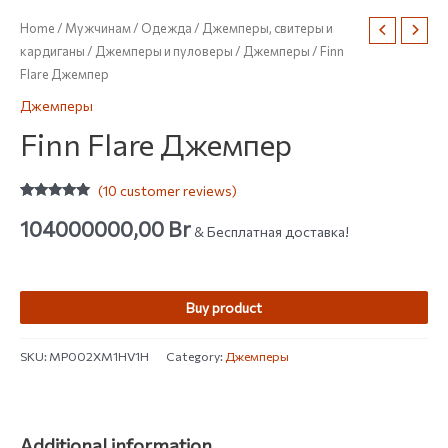
Home
/
Мужчинам
/
Одежда
/
Джемперы, свитеры и
кардиганы
/
Джемперы и пуловеры
/
Джемперы
/ Finn
Flare Джемпер
Джемперы
Finn Flare Джемпер
(
10
customer reviews)
Rated
10
4.80
out of 5
104000000,00
Br
& Бесплатная доставка!
based on
customer
ratings
Buy product
SKU:
MP002XM1HV1H
Category:
Джемперы
Additional information