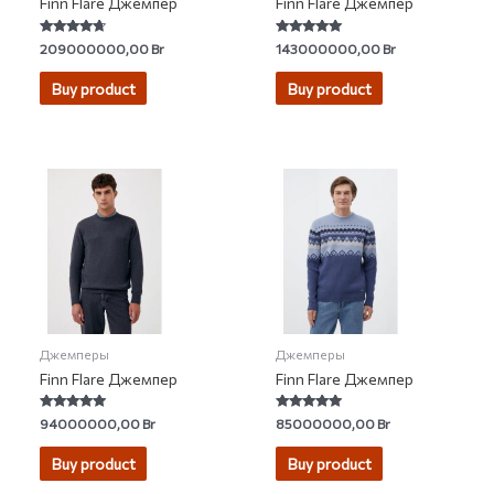
Finn Flare Джемпер
Finn Flare Джемпер
Rated
Rated
209000000,00
Br
143000000,00
Br
4.50
5.00
out of 5
out of 5
Buy product
Buy product
Джемперы
Джемперы
Finn Flare Джемпер
Finn Flare Джемпер
Rated
Rated
94000000,00
Br
85000000,00
Br
5.00
5.00
out of 5
out of 5
Buy product
Buy product