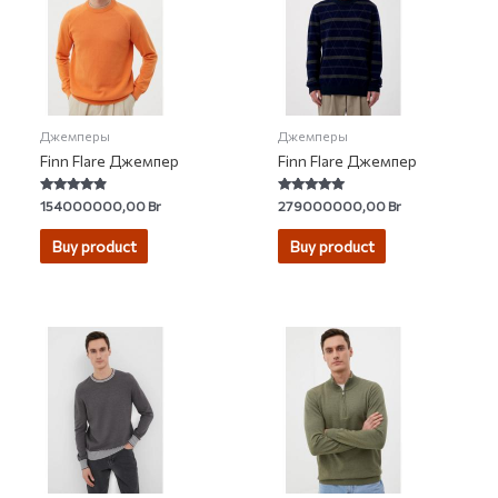
Джемперы
Джемперы
Finn Flare Джемпер
Finn Flare Джемпер
Rated
Rated
154000000,00
Br
279000000,00
Br
4.64
5.00
out of 5
out of 5
Buy product
Buy product