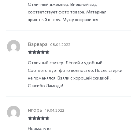
Rated
5
out
Отличный джемпер. Внешний вид
of 5
соответствует фото товара. Материал
приятный к телу. Мужу понравился
Варвара
08.04.2022
Rated
5
out
Отличный свитер. Лёгкий и удобный.
of 5
Соответствует фото полностью. После стирки
не поменялся. Взяли с хорошей скидкой.
Спасибо Ламода!
игорь
19.04.2022
Rated
5
out
Нормально
of 5