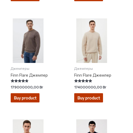
Джемперы
Джемперы
Finn Flare Джемпер
Finn Flare Джемпер
Rated
Rated
179000000,00
Br
174000000,00
Br
4.50
4.78
out of 5
out of 5
Buy product
Buy product