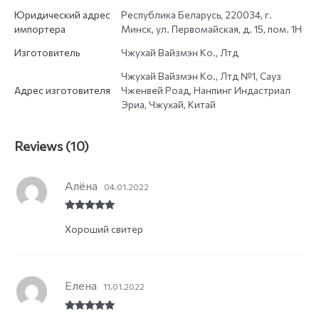
Юридический адрес
Республика Беларусь, 220034, г.
импортера
Минск, ул. Первомайская, д. 15, пом. 1Н
Изготовитель
Чжухай Вайзмэн Кo., Лтд
Чжухай Вайзмэн Кo., Лтд №1, Сауз
Адрес изготовителя
Чженвей Роад, Нанпинг Индастриал
Эриа, Чжухай, Китай
Reviews (10)
Алёна
04.01.2022
Rated
5
out
Хороший свитер
of 5
Елена
11.01.2022