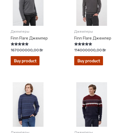
Джемперы
Джемперы
Finn Flare Джемпер
Finn Flare Джемпер
Rated
Rated
167000000,00
Br
114000000,00
Br
5.00
5.00
out of 5
out of 5
Buy product
Buy product
Джемперы
Джемперы