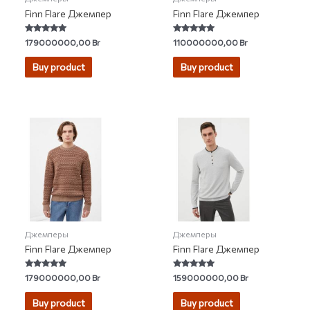
Finn Flare Джемпер
Finn Flare Джемпер
Rated
Rated
179000000,00
Br
110000000,00
Br
5.00
4.70
out of 5
out of 5
Buy product
Buy product
Джемперы
Джемперы
Finn Flare Джемпер
Finn Flare Джемпер
Rated
Rated
179000000,00
Br
159000000,00
Br
5.00
4.93
out of 5
out of 5
Buy product
Buy product