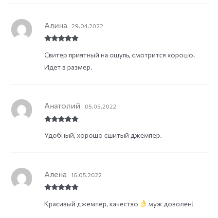
Алина
29.04.2022
Rated
5
out
Свитер приятный на ощупь, смотрится хорошо.
of 5
Идет в размер.
Анатолий
05.05.2022
Rated
5
out
Удобный, хорошо сшитый джемпер.
of 5
Алена
16.05.2022
Rated
5
out
Красивый джемпер, качество
муж доволен!
of 5