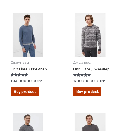
Джемперы
Джемперы
Finn Flare Джемпер
Finn Flare Джемпер
Rated
Rated
114000000,00
Br
179000000,00
Br
5.00
5.00
out of 5
out of 5
Buy product
Buy product