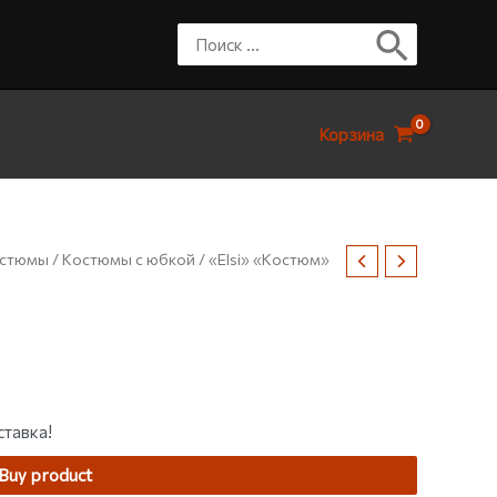
Корзина
остюмы
/
Костюмы с юбкой
/ «Elsi» «Костюм»
ставка!
Buy product