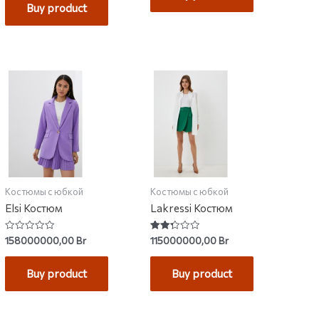
Buy product
Костюмы с юбкой
Костюмы с юбкой
Elsi Костюм
Lakressi Костюм
Rated
Rated
158000000,00
Br
115000000,00
Br
0
2.33
out
out of
of
5
Buy product
Buy product
5