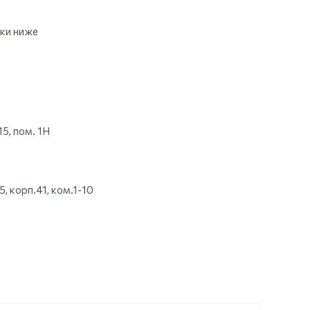
вки ниже
15, пом. 1Н
, корп.41, ком.1-10