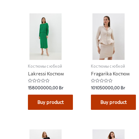
Костюмы с юбкой
Костюмы с юбкой
Lakressi Костюм
Fragarika Костюм
Rated
Rated
158000000,00
Br
101050000,00
Br
0
0
out
out
of
of
Buy product
Buy product
5
5