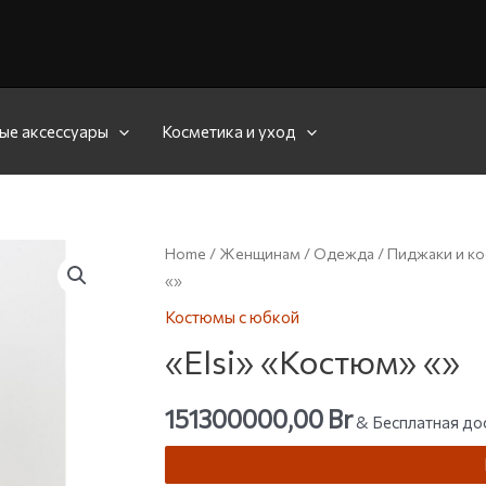
ые аксессуары
Косметика и уход
Home
/
Женщинам
/
Одежда
/
Пиджаки и к
«»
Костюмы с юбкой
«Elsi» «Костюм» «»
151300000,00
Br
& Бесплатная до