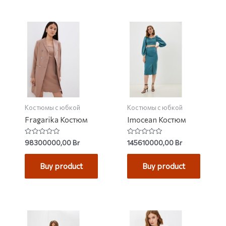
Костюмы с юбкой
Костюмы с юбкой
Fragarika Костюм
Imocean Костюм
Rated
Rated
98300000,00
Br
145610000,00
Br
0
0
out
out
of
of
Buy product
Buy product
5
5