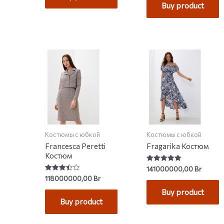
Buy product
5
Костюмы с юбкой
Костюмы с юбкой
Francesca Peretti
Fragarika Костюм
Костюм
Rated
141000000,00
Br
5.00
Rated
118000000,00
Br
out of 5
3.44
out of 5
Buy product
Buy product