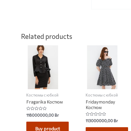
Related products
Костюмы с юбкой
Костюмы с юбкой
Fragarika Костюм
Fridaymonday
Костюм
Rated
118000000,00
Br
0
Rated
113000000,00
Br
out
0
of
out
Buy product
5
of