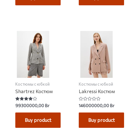
Костюмы с юбкой
Костюмы с юбкой
Shartrez Костюм
Lakressi Костюм
Rated
Rated
99300000,00
Br
146000000,00
Br
4.00
0
out of 5
out
of
Buy product
Buy product
5