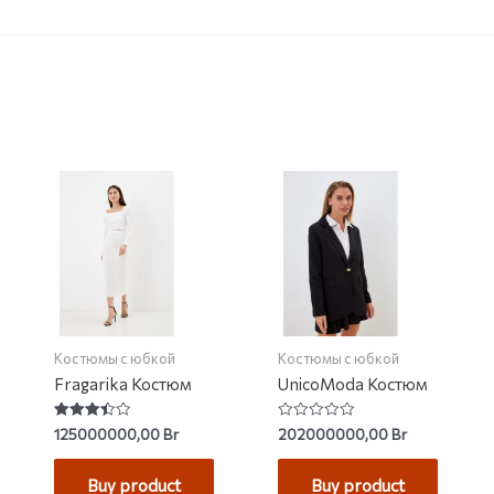
Костюмы с юбкой
Костюмы с юбкой
Fragarika Костюм
UnicoModa Костюм
Rated
Rated
125000000,00
Br
202000000,00
Br
3.50
0
out of 5
out
of
Buy product
Buy product
5