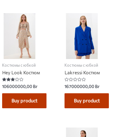
Костюмы с юбкой
Костюмы с юбкой
Hey Look Костюм
Lakressi Костюм
Rated
Rated
106000000,00
Br
167000000,00
Br
3.00
0
out of
out
5
of
Buy product
Buy product
5