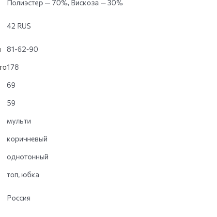
Полиэстер — 70%, Вискоза — 30%
42 RUS
и
81-62-90
то
178
69
59
мульти
коричневый
однотонный
топ, юбка
Россия