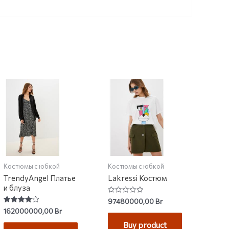
Костюмы с юбкой
Костюмы с юбкой
TrendyAngel Платье
Lakressi Костюм
и блуза
Rated
97480000,00
Br
0
Rated
162000000,00
Br
out
4.00
of
out of 5
Buy product
5