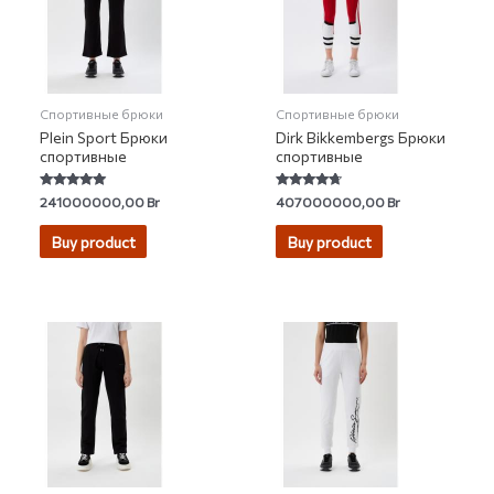
Спортивные брюки
Спортивные брюки
Plein Sport Брюки
Dirk Bikkembergs Брюки
спортивные
спортивные
Rated
Rated
241000000,00
Br
407000000,00
Br
5.00
4.50
out of 5
out of 5
Buy product
Buy product