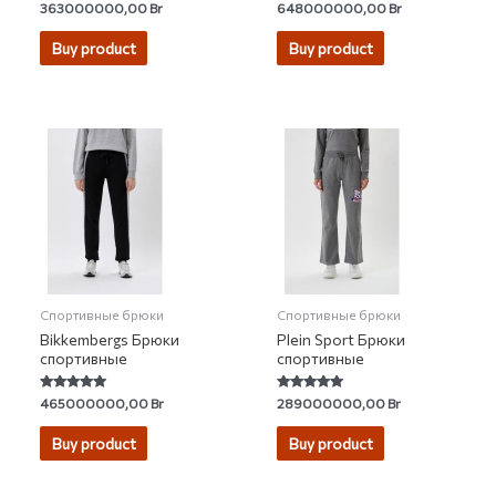
Rated
Rated
363000000,00
Br
648000000,00
Br
0
5.00
out
out of 5
of
Buy product
Buy product
5
Спортивные брюки
Спортивные брюки
Bikkembergs Брюки
Plein Sport Брюки
спортивные
спортивные
Rated
Rated
465000000,00
Br
289000000,00
Br
5.00
5.00
out of 5
out of 5
Buy product
Buy product