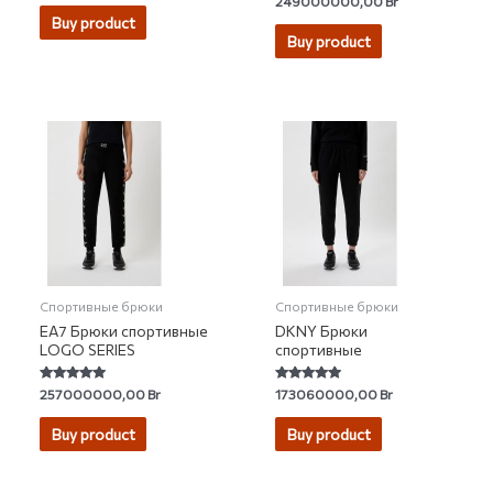
249000000,00
Br
out of 5
1.00
Buy product
out
of
Buy product
5
Спортивные брюки
Спортивные брюки
EA7 Брюки спортивные
DKNY Брюки
LOGO SERIES
спортивные
Rated
Rated
257000000,00
Br
173060000,00
Br
4.77
4.67
out of 5
out of 5
Buy product
Buy product