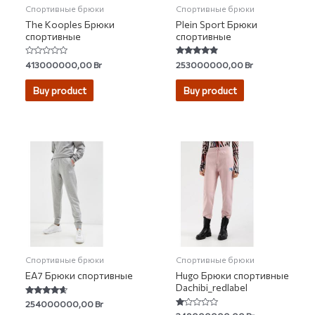
Спортивные брюки
Спортивные брюки
The Kooples Брюки
Plein Sport Брюки
спортивные
спортивные
Rated
Rated
413000000,00
Br
253000000,00
Br
0
4.60
out
out of 5
of
Buy product
Buy product
5
Спортивные брюки
Спортивные брюки
EA7 Брюки спортивные
Hugo Брюки спортивные
Dachibi_redlabel
Rated
254000000,00
Br
4.41
Rated