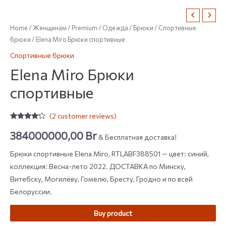
Home
/
Женщинам
/
Premium
/
Одежда
/
Брюки
/
Спортивные
брюки
/ Elena Miro Брюки спортивные
Спортивные брюки
Elena Miro Брюки
спортивные
(
2
customer reviews)
Rated
2
4.00
out
384000000,00
Br
& Бесплатная доставка!
of 5
based on
customer
Брюки спортивные Elena Miro, RTLABF388501 — цвет: синий,
ratings
коллекция: Весна-лето 2022. ДОСТАВКА по Минску,
Витебску, Могилёву, Гомелю, Бресту, Гродно и по всей
Белоруссии.
Buy product