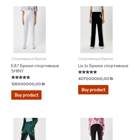
Спортивные брюки
Спортивные брюки
EA7 Брюки спортивные
Liu Jo Брюки спортивные
SHINY
Rated
407000000,00
Br
4.89
Rated
126000000,00
Br
out of 5
5.00
Buy product
out of 5
Buy product