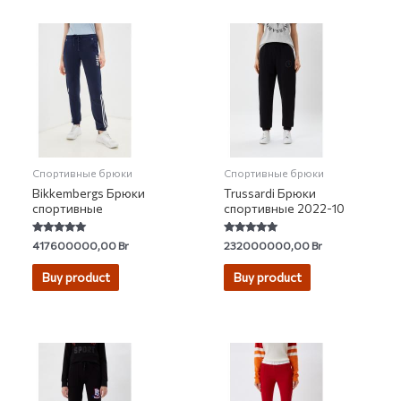
Спортивные брюки
Спортивные брюки
Bikkembergs Брюки
Trussardi Брюки
спортивные
спортивные 2022-10
Rated
Rated
417600000,00
Br
232000000,00
Br
5.00
4.80
out of 5
out of 5
Buy product
Buy product