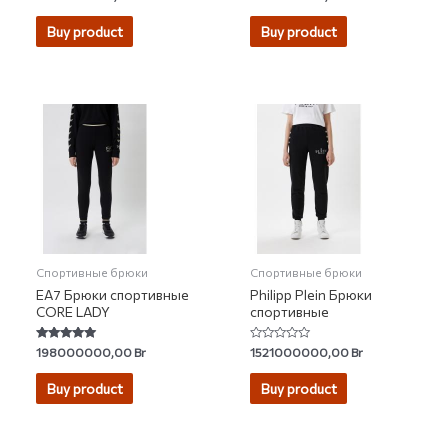
4.60
4.22
out of 5
out of 5
Buy product
Buy product
Спортивные брюки
Спортивные брюки
EA7 Брюки спортивные
Philipp Plein Брюки
CORE LADY
спортивные
Rated
Rated
198000000,00
Br
1521000000,00
Br
5.00
0
out of 5
out
of
Buy product
Buy product
5