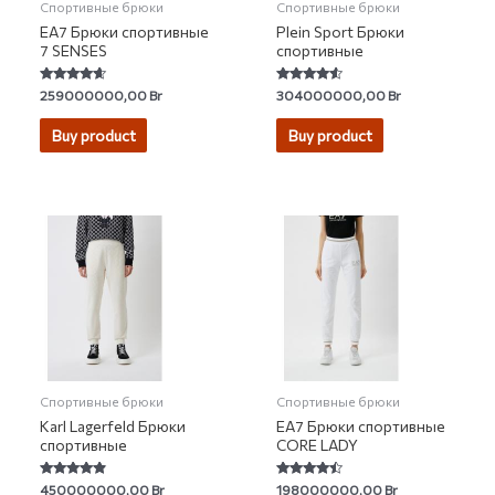
Спортивные брюки
Спортивные брюки
EA7 Брюки спортивные
Plein Sport Брюки
7 SENSES
спортивные
Rated
Rated
259000000,00
Br
304000000,00
Br
4.38
4.30
out of 5
out of 5
Buy product
Buy product
Спортивные брюки
Спортивные брюки
Karl Lagerfeld Брюки
EA7 Брюки спортивные
спортивные
CORE LADY
Rated
Rated
450000000,00
Br
198000000,00
Br