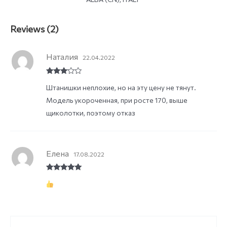
Reviews (2)
Наталия
22.04.2022
Rated
3
Штанишки неплохие, но на эту цену не тянут.
out of
5
Модель укороченная, при росте 170, выше
щиколотки, поэтому отказ
Елена
17.08.2022
Rated
5
out
of 5