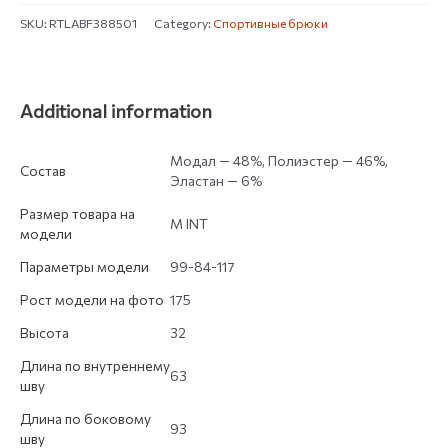
SKU:
RTLABF388501
Category:
Спортивные брюки
Additional information
Модал — 48%, Полиэстер — 46%,
Состав
Эластан — 6%
Размер товара на
M INT
модели
Параметры модели
99-84-117
Рост модели на фото
175
Высота
32
Длина по внутреннему
63
шву
Длина по боковому
93
шву