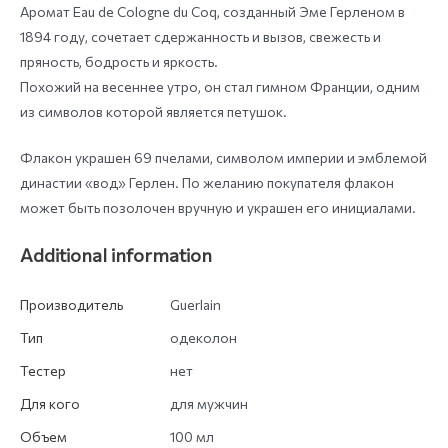
Аромат Eau de Cologne du Coq, созданный Эме Герленом в
1894 году, сочетает сдержанность и вызов, свежесть и
пряность, бодрость и яркость.
Похожий на весеннее утро, он стал гимном Франции, одним
из символов которой является петушок.
Флакон украшен 69 пчелами, символом империи и эмблемой
династии «вод» Герлен. По желанию покупателя флакон
может быть позолочен вручную и украшен его инициалами.
Additional information
Производитель
Guerlain
Тип
одеколон
Тестер
нет
Для кого
для мужчин
Объем
100 мл