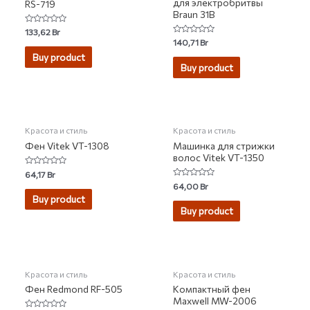
для электробритвы
RS-719
Braun 31B
Rated
133,62
Br
0
Rated
140,71
Br
out
0
of
Buy product
out
5
of
Buy product
5
Красота и стиль
Красота и стиль
Фен Vitek VT-1308
Машинка для стрижки
волос Vitek VT-1350
Rated
64,17
Br
0
Rated
64,00
Br
out
0
of
Buy product
out
5
of
Buy product
5
Красота и стиль
Красота и стиль
Фен Redmond RF-505
Компактный фен
Maxwell MW-2006