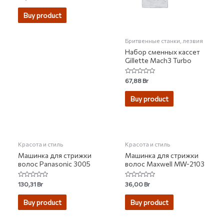
0
out
of
Buy product
5
Бритвенные станки, лезвия
Набор сменных кассет
Gillette Mach3 Turbo
Rated
67,88
Br
0
out
of
Buy product
5
Красота и стиль
Красота и стиль
Машинка для стрижки
Машинка для стрижки
волос Panasonic 3005
волос Maxwell MW-2103
Rated
Rated
130,31
Br
36,00
Br
0
0
out
out
of
of
Buy product
Buy product
5
5