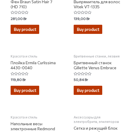
Фен Braun Satin Hair 7
Выпрямитель для волос
(HD 710)
Vitek VT-1335
Rated
Rated
281,00
Br
139,00
Br
0
0
out
out
of
of
Buy product
Buy product
5
5
НЕТ НА СКЛАДЕ
Красота и стиль
Бритвенные станки, лезвия
Плойка Ermila Curlissima
Бритвенный станок
4430-0040
Gillette Venus Embrace
Rated
Rated
119,80
Br
50,84
Br
0
0
out
out
of
of
Buy product
Buy product
5
5
НЕТ НА СКЛАДЕ
НЕТ НА СКЛАДЕ
Красота и стиль
Аксессуары для
электробритв, эпиляторов
Напольные весы
Сетка и режущий блок
электронные Redmond