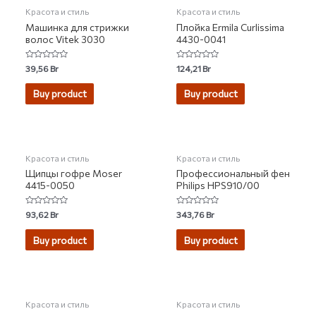
Красота и стиль
Красота и стиль
Машинка для стрижки
Плойка Ermila Curlissima
волос Vitek 3030
4430-0041
Rated
Rated
39,56
Br
124,21
Br
0
0
out
out
of
of
Buy product
Buy product
5
5
НЕТ НА СКЛАДЕ
Красота и стиль
Красота и стиль
Щипцы гофре Moser
Профессиональный фен
4415-0050
Philips HPS910/00
Rated
Rated
93,62
Br
343,76
Br
0
0
out
out
of
of
Buy product
Buy product
5
5
Красота и стиль
Красота и стиль