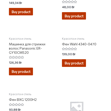
Rated
149,34
Br
0
Rated
48,00
Br
out
0
of
Buy product
out
5
of
Buy product
5
НЕТ НА СКЛАДЕ
НЕТ НА СКЛАДЕ
Красота и стиль
Красота и стиль
Машинка для стрижки
Фен Wahl 4340-0470
волос Panasonic ER-
GY10CM520
Rated
139,00
Br
0
out
of
Rated
126,36
Br
Buy product
5
0
out
of
Buy product
5
НЕТ НА СКЛАДЕ
Красота и стиль
Фен BXG 1200H2
Rated
93,88
Br