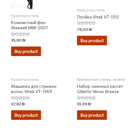
Красота и стиль
Красота и стиль
Плойка Vitek VT-1313
Компактный фен
Maxwell MW-2007
Rated
79,00
Br
0
out
of
Rated
35,90
Br
Buy product
5
0
out
of
Buy product
5
Красота и стиль
Бритвенные станки, лезвия
Машинка для стрижки
Набор сменных кассет
волос Vitek VT-1369
Gillette Venus Breeze
Rated
Rated
67,82
Br
55,99
Br
0
0
out
out
of
of
Buy product
Buy product
5
5
НЕТ НА СКЛАДЕ