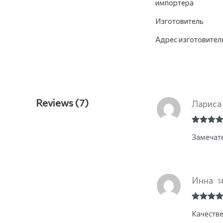
импортера
Изготовитель
Адрес изготовител
Reviews (7)
Лариса
Rated
5
o
Замечате
of 5
Инна
1
Rated
5
o
Качестве
of 5