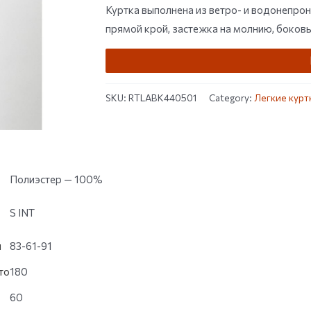
customer
Куртка выполнена из ветро- и водонепро
ratings
прямой крой, застежка на молнию, боков
SKU:
RTLABK440501
Category:
Легкие курт
Полиэстер — 100%
S INT
и
83-61-91
то
180
60