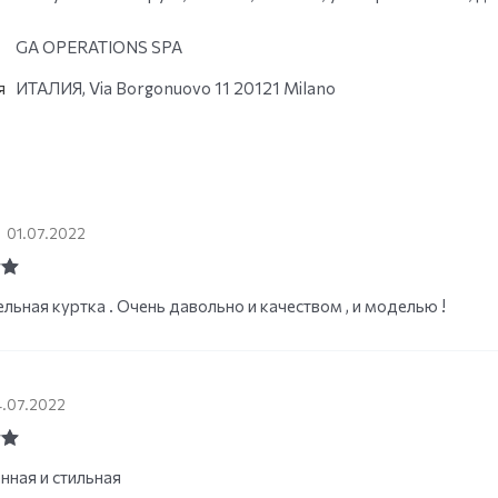
GA OPERATIONS SPA
я
ИТАЛИЯ, Via Borgonuovo 11 20121 Milano
01.07.2022
ut
льная куртка . Очень давольно и качеством , и моделью !
4.07.2022
ut
нная и стильная