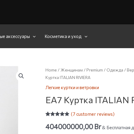
ые аксессуары
Косметика и уход
Home
/
Женщинам
/
Premium
/
Одежда
/
Вер
Куртка ITALIAN RIVIERA
Легкие куртки и ветровки
EA7 Куртка ITALIAN 
(
7
customer reviews)
Rated
7
4.86
404000000,00
Br
out of 5
& Бесплатная д
based on