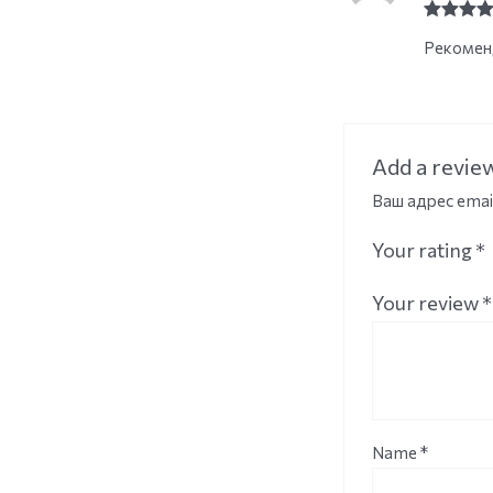
Rated
5
o
Рекоменд
of 5
Add a revie
Ваш адрес emai
Your rating
*
Your review
*
Name
*