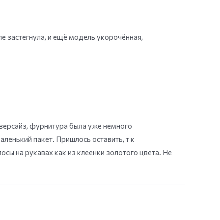
ле застегнула, и ещё модель укорочённая,
оверсайз, фурнитура была уже немного
аленький пакет. Пришлось оставить, т к
осы на рукавах как из клеенки золотого цвета. Не