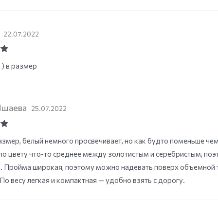
а
22.07.2022
ut
) в размер
Яшаева
25.07.2022
ut
азмер, белый немного просвечивает, но как будто поменьше чем 
по цвету что-то среднее между золотистым и серебристым, поэ
. Пройма широкая, поэтому можно надевать поверх объемной то
По весу легкая и компактная — удобно взять с дорогу.