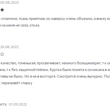
05.08.2022
ut
 отличное, ткань приятная, но наверху очень объемно, а внизу е
на меня не села, отказ.
26.08.2022
качество, тоненькая, просвечивает, немного большемерит, т к 
на, т к без защитной плёнки. Куртка была помята и скомкана в м
тивы не было. Но я не в восторге. Смотрится очень вычурно. Пол
к переживёт стирку
ита
07.09.2022