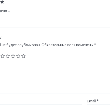
ut
ую .. ..
w
l не будет опубликован.
Обязательные поля помечены
*
Email
*