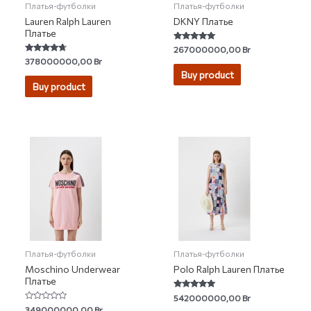
Платья-футболки
Платья-футболки
Lauren Ralph Lauren
DKNY Платье
Платье
Rated
267000000,00
Br
5.00
Rated
378000000,00
Br
out of 5
4.50
Buy product
out of 5
Buy product
Платья-футболки
Платья-футболки
Moschino Underwear
Polo Ralph Lauren Платье
Платье
Rated
542000000,00
Br
5.00
Rated
349000000,00
Br
out of 5