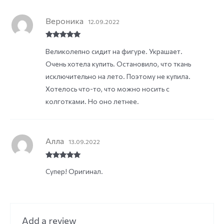
Вероника
12.09.2022
Rated
5
out
Великолепно сидит на фигуре. Украшает.
of 5
Очень хотела купить. Остановило, что ткань
исключительно на лето. Поэтому не купила.
Хотелось что-то, что можно носить с
колготками. Но оно летнее.
Алла
13.09.2022
Rated
5
out
Супер! Оригинал.
of 5
Add a review