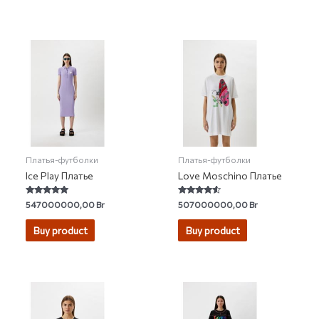
Платья-футболки
Платья-футболки
Ice Play Платье
Love Moschino Платье
Rated
Rated
547000000,00
Br
507000000,00
Br
5.00
4.33
out of 5
out of 5
Buy product
Buy product