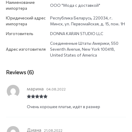
Наименование
ООО "Мода с доставкой"
импортера
Юридический адрес
Республика Беларусь, 220034, г.
импортера
Минск, ул. Первомайская, д. 15, пом. 1Н
Изготовитель
DONNA KARAN STUDIO LLC
Соединенные Штаты Америки, 550
Адрес изготовителя
Seventh Avenue, New York 100418,
United States of America
Reviews (6)
марина
04.08.2022
Rated
5
out
Очень хорошее платье, идёт в размер
of 5
Диана
21.08.2022