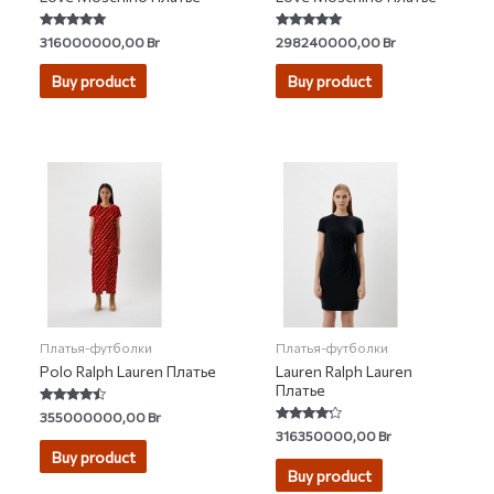
Rated
Rated
316000000,00
Br
298240000,00
Br
5.00
4.75
out of 5
out of 5
Buy product
Buy product
Платья-футболки
Платья-футболки
Polo Ralph Lauren Платье
Lauren Ralph Lauren
Платье
Rated
355000000,00
Br
4.25
Rated
316350000,00
Br
out of 5
4.00
Buy product
out of 5
Buy product