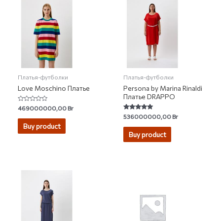
Платья-футболки
Платья-футболки
Love Moschino Платье
Persona by Marina Rinaldi
Платье DRAPPO
Rated
469000000,00
Br
0
Rated
536000000,00
Br
out
5.00
of
Buy product
out of 5
5
Buy product