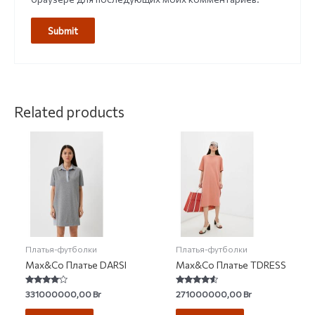
Related products
Платья-футболки
Платья-футболки
Max&Co Платье DARSI
Max&Co Платье TDRESS
Rated
Rated
331000000,00
Br
271000000,00
Br
3.80
4.30
out of 5
out of 5