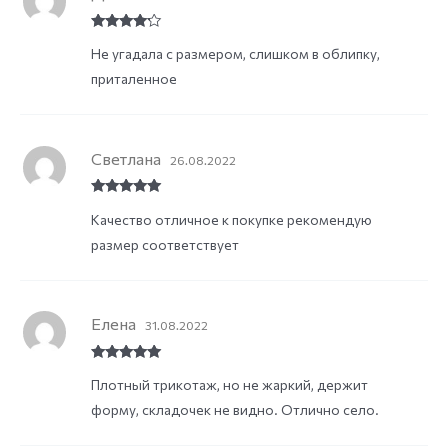
Rated
4
Не угадала с размером, слишком в облипку,
out of 5
приталенное
Светлана
26.08.2022
Rated
5
out
Качество отличное к покупке рекомендую
of 5
размер соответствует
Елена
31.08.2022
Rated
5
out
Плотный трикотаж, но не жаркий, держит
of 5
форму, складочек не видно. Отлично село.