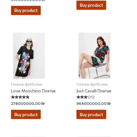
0
Buy product
out
of
Buy product
5
Платья-футболки
Платья-футболки
Love Moschino Платье
Just Cavalli Платье
Rated
Rated
278000000,00
Br
964000000,00
Br
4.57
3.00
out of 5
out of 5
Buy product
Buy product