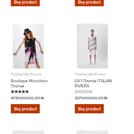
Buy product
Buy product
Платья-футболки
Платья-футболки
Boutique Moschino
EA7 Платье ITALIAN
Платье
RIVIERA
Rated
Rated
479000000,00
Br
327000000,00
Br
5.00
0
out of 5
out
of
Buy product
Buy product
5