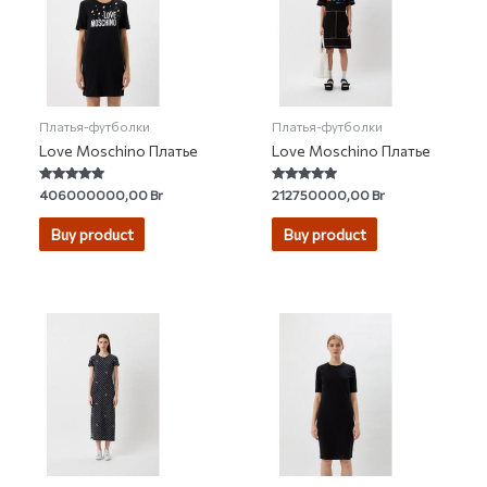
Платья-футболки
Платья-футболки
Love Moschino Платье
Love Moschino Платье
Rated
Rated
406000000,00
Br
212750000,00
Br
5.00
4.67
out of 5
out of 5
Buy product
Buy product