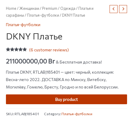
Home
/
Женщинам
/
Premium
/
Одежда
/
Платья и
сарафаны
/
Платья-футболки
/ DKNY Платье
Платья-футболки
DKNY Платье
(
6
customer reviews)
Rated
6
4.83
out of 5
211000000,00
Br
& Бесплатная доставка!
based on
customer
ratings
Платье DKNY, RTLABJ185401 — цвет: черный, коллекция:
Весна-лето 2022. ДОСТАВКА по Минску, Витебску,
Могилёву, Гомелю, Бресту, Гродно и по всей Белоруссии.
Buy product
SKU:
RTLABJ185401
Category:
Платья-футболки