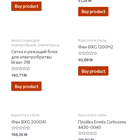
51,26
Br
out
0
of
Buy product
out
5
of
Buy product
5
НЕТ НА СКЛАДЕ
НЕТ НА СКЛАДЕ
Аксессуары для
Красота и стиль
электробритв, эпиляторов
Фен BXG 1200H2
Сетка и режущий блок
для электробритвы
Rated
93,88
Br
Braun 31B
0
out
of
Buy product
5
Rated
140,71
Br
0
out
of
Buy product
5
НЕТ НА СКЛАДЕ
Красота и стиль
Красота и стиль
Фен BXG 2000A1
Плойка Ermila Curlissima
4430-0040
Rated
198,36
Br
0
Rated
119,80
Br