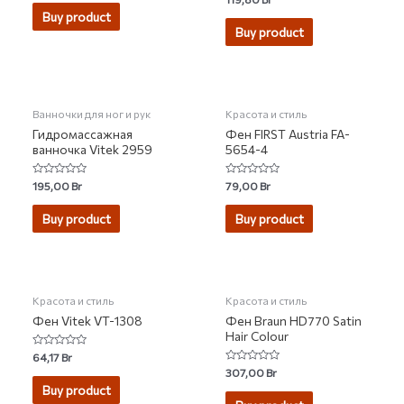
out
0
of
Buy product
out
5
of
Buy product
5
Ванночки для ног и рук
Красота и стиль
Гидромассажная
Фен FIRST Austria FA-
ванночка Vitek 2959
5654-4
Rated
Rated
195,00
Br
79,00
Br
0
0
out
out
of
of
Buy product
Buy product
5
5
Красота и стиль
Красота и стиль
Фен Vitek VT-1308
Фен Braun HD770 Satin
Hair Colour
Rated
64,17
Br
0
Rated
307,00
Br
out
0
of
Buy product
out
5
of