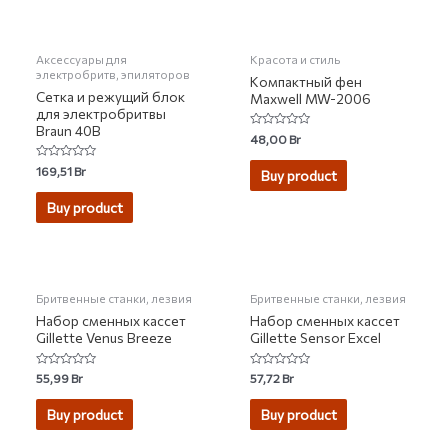
НЕТ НА СКЛАДЕ
Аксессуары для
Красота и стиль
электробритв, эпиляторов
Компактный фен
Сетка и режущий блок
Maxwell MW-2006
для электробритвы
Braun 40B
Rated
48,00
Br
0
out
Rated
169,51
Br
of
Buy product
0
5
out
of
Buy product
5
НЕТ НА СКЛАДЕ
Бритвенные станки, лезвия
Бритвенные станки, лезвия
Набор сменных кассет
Набор сменных кассет
Gillette Venus Breeze
Gillette Sensor Excel
Rated
Rated
55,99
Br
57,72
Br
0
0
out
out
of
of
Buy product
Buy product
5
5