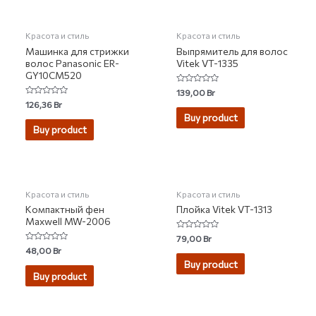
Красота и стиль
Красота и стиль
Машинка для стрижки
Выпрямитель для волос
волос Panasonic ER-
Vitek VT-1335
GY10CM520
Rated
139,00
Br
0
Rated
126,36
Br
out
0
of
Buy product
out
5
of
Buy product
5
Красота и стиль
Красота и стиль
Компактный фен
Плойка Vitek VT-1313
Maxwell MW-2006
Rated
79,00
Br
0
Rated
48,00
Br
out
0
of
Buy product
out
5
of
Buy product
5
НЕТ НА СКЛАДЕ