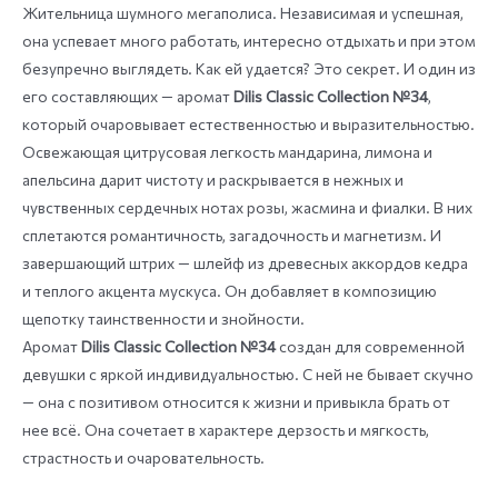
Жительница шумного мегаполиса. Независимая и успешная,
она успевает много работать, интересно отдыхать и при этом
безупречно выглядеть. Как ей удается? Это секрет. И один из
его составляющих — аромат
Dilis Classic Collection №34
,
который очаровывает естественностью и выразительностью.
Освежающая цитрусовая легкость мандарина, лимона и
апельсина дарит чистоту и раскрывается в нежных и
чувственных сердечных нотах розы, жасмина и фиалки. В них
сплетаются романтичность, загадочность и магнетизм. И
завершающий штрих — шлейф из древесных аккордов кедра
и теплого акцента мускуса. Он добавляет в композицию
щепотку таинственности и знойности.
Аромат
Dilis Classic Collection №34
создан для современной
девушки с яркой индивидуальностью. С ней не бывает скучно
— она с позитивом относится к жизни и привыкла брать от
нее всё. Она сочетает в характере дерзость и мягкость,
страстность и очаровательность.