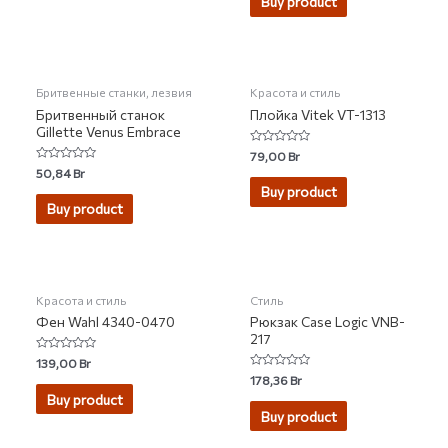
Buy product
5
Бритвенные станки, лезвия
Красота и стиль
Бритвенный станок
Плойка Vitek VT-1313
Gillette Venus Embrace
Rated
79,00
Br
0
Rated
50,84
Br
out
0
of
Buy product
out
5
of
Buy product
5
НЕТ НА СКЛАДЕ
НЕТ НА СКЛАДЕ
Красота и стиль
Стиль
Фен Wahl 4340-0470
Рюкзак Case Logic VNB-
217
Rated
139,00
Br
0
Rated
178,36
Br
out
0
of
Buy product
out
5
of
Buy product
5