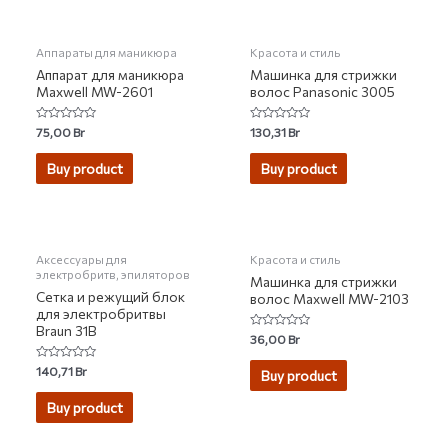
Аппараты для маникюра
Красота и стиль
Аппарат для маникюра
Машинка для стрижки
Maxwell MW-2601
волос Panasonic 3005
Rated
Rated
75,00
Br
130,31
Br
0
0
out
out
of
of
Buy product
Buy product
5
5
НЕТ НА СКЛАДЕ
Аксессуары для
Красота и стиль
электробритв, эпиляторов
Машинка для стрижки
Сетка и режущий блок
волос Maxwell MW-2103
для электробритвы
Braun 31B
Rated
36,00
Br
0
out
Rated
140,71
Br
of
Buy product
0
5
out
of
Buy product
5
НЕТ НА СКЛАДЕ