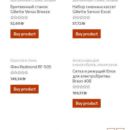
Бритвенные станки, лезвия
Бритвенные станки, лезвия
Бритвенный станок
Набор сменных кассет
Gillette Venus Breeze
Gillette Sensor Excel
Rated
Rated
52,69
Br
57,72
Br
0
0
out
out
of
of
Buy product
Buy product
5
5
НЕТ НА СКЛАДЕ
Красота и стиль
Аксессуары для
электробритв, эпиляторов
Фен Redmond RF-505
Сетка и режущий блок
для электробритвы
Rated
149,34
Br
Braun 40B
0
out
of
Buy product
5
Rated
169,51
Br
0
out
of
Buy product
5