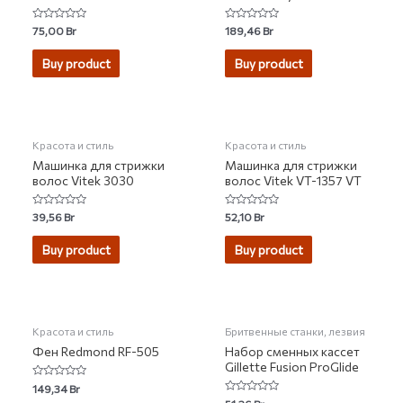
Rated
Rated
75,00
Br
189,46
Br
0
0
out
out
of
of
Buy product
Buy product
5
5
Красота и стиль
Красота и стиль
Машинка для стрижки
Машинка для стрижки
волос Vitek 3030
волос Vitek VT-1357 VT
Rated
Rated
39,56
Br
52,10
Br
0
0
out
out
of
of
Buy product
Buy product
5
5
Красота и стиль
Бритвенные станки, лезвия
Фен Redmond RF-505
Набор сменных кассет
Gillette Fusion ProGlide
Rated
149,34
Br
0
Rated