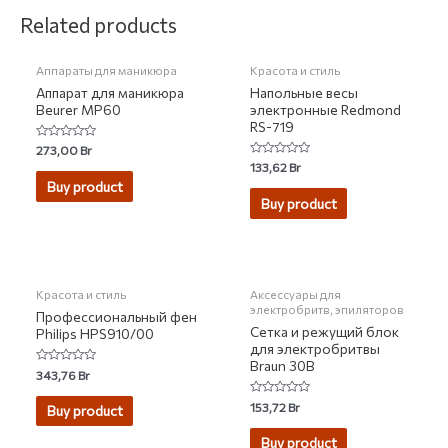
НЕТ НА СКЛАДЕ
Related products
Аппараты для маникюра
Красота и стиль
Аппарат для маникюра
Напольные весы
Beurer MP60
электронные Redmond
RS-719
Rated
273,00
Br
0
Rated
133,62
Br
out
0
of
Buy product
out
5
of
Buy product
5
НЕТ НА СКЛАДЕ
НЕТ НА СКЛАДЕ
Красота и стиль
Аксессуары для
электробритв, эпиляторов
Профессиональный фен
Сетка и режущий блок
Philips HPS910/00
для электробритвы
Braun 30B
Rated
343,76
Br
0
out
Rated
of
153,72
Br
Buy product
0
5
out
of
Buy product
5