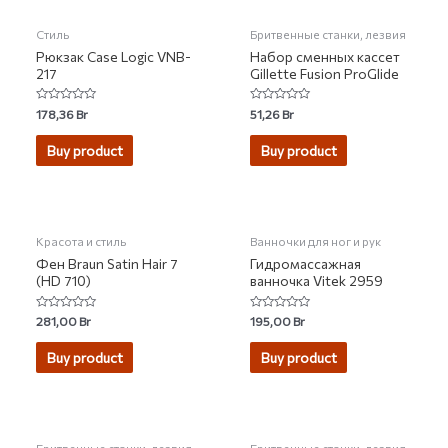
Стиль
Бритвенные станки, лезвия
Рюкзак Case Logic VNB-
Набор сменных кассет
217
Gillette Fusion ProGlide
Rated
Rated
178,36
Br
51,26
Br
0
0
out
out
of
of
Buy product
Buy product
5
5
Красота и стиль
Ванночки для ног и рук
Фен Braun Satin Hair 7
Гидромассажная
(HD 710)
ванночка Vitek 2959
Rated
Rated
281,00
Br
195,00
Br
0
0
out
out
of
of
Buy product
Buy product
5
5
НЕТ НА СКЛАДЕ