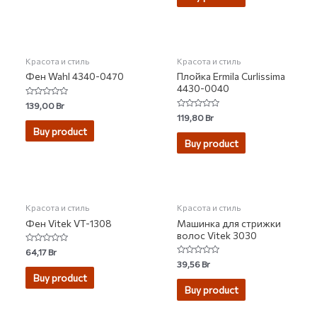
НЕТ НА СКЛАДЕ
НЕТ НА СКЛАДЕ
Красота и стиль
Красота и стиль
Фен Wahl 4340-0470
Плойка Ermila Curlissima
4430-0040
Rated
139,00
Br
0
Rated
119,80
Br
out
0
of
Buy product
out
5
of
Buy product
5
Красота и стиль
Красота и стиль
Фен Vitek VT-1308
Машинка для стрижки
волос Vitek 3030
Rated
64,17
Br
0
Rated
39,56
Br
out
0
of
Buy product
out
5
of
Buy product
5
НЕТ НА СКЛАДЕ