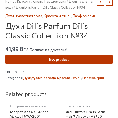
Home
/
Красота и стиль
/
Парфюмерия
/
Духи, туалетная
вода
/ Духи Dilis Parfum Dilis Classic Collection №34
Духи, туалетная вода
,
Красота и стиль
,
Парфюмерия
Духи Dilis Parfum Dilis
Classic Collection №34
41,99
Br
& Бесплатная доставка!
Buy product
SKU:
593537
Categories:
Духи, туалетная вода
,
Красота и стиль
,
Парфюмерия
НЕТ НА СКЛАДЕ
Related products
Аппараты для маникюра
Красота и стиль
Аппарат для маникюра
Фен-щётка Braun Satin
Maxwell MW-2601
Hair 7 Airstyler AS720