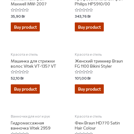
Maxwell MW-2007
Philips HPS910/00
Rated
Rated
35,90
Br
343,76
Br
0
0
out
out
of
of
Buy product
Buy product
5
5
НЕТ НА СКЛАДЕ
Красота и стиль
Красота и стиль
Машинка для стрижки
Женский триммер Braun
волос Vitek VT-1357 VT
FG 1100 Bikini Styler
Rated
Rated
52,10
Br
101,00
Br
0
0
out
out
of
of
Buy product
Buy product
5
5
Ванночки для ног и рук
Красота и стиль
Гидромассажная
Фен Braun HD770 Satin
ванночка Vitek 2959
Hair Colour