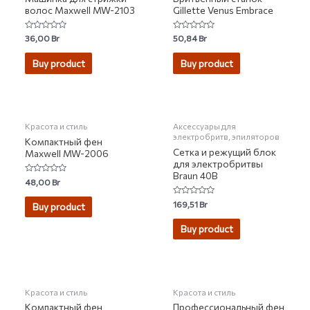
волос Maxwell MW-2103
Gillette Venus Embrace
Rated
Rated
36,00
Br
50,84
Br
0
0
out
out
of
of
Buy product
Buy product
5
5
НЕТ НА СКЛАДЕ
Красота и стиль
Аксессуары для
электробритв, эпиляторов
Компактный фен
Сетка и режущий блок
Maxwell MW-2006
для электробритвы
Braun 40B
Rated
48,00
Br
0
out
Rated
of
169,51
Br
Buy product
0
5
out
of
Buy product
5
НЕТ НА СКЛАДЕ
Красота и стиль
Красота и стиль
Компактный фен
Профессиональный фен