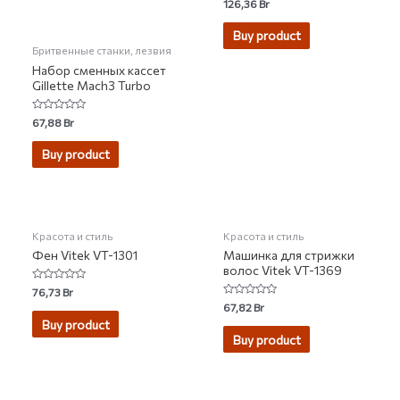
Rated
126,36
Br
0
out
of
Buy product
5
Бритвенные станки, лезвия
Набор сменных кассет
Gillette Mach3 Turbo
Rated
67,88
Br
0
out
of
Buy product
5
Красота и стиль
Красота и стиль
Фен Vitek VT-1301
Машинка для стрижки
волос Vitek VT-1369
Rated
76,73
Br
0
Rated
67,82
Br
out
0
of
Buy product
out
5
of
Buy product
5
НЕТ НА СКЛАДЕ