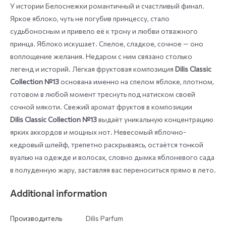
У истории Белоснежки романтичный и счастливый финал.
Яркое яблоко, чуть не погубив принцессу, стало
судьбоносным и привело её к трону и любви отважного
принца. Яблоко искушает. Спелое, сладкое, сочное — оно
воплощение желания. Недаром с ним связано столько
легенд и историй. Лёгкая фруктовая композиция
Dilis Classic
Collection №13
основана именно на спелом яблоке, плотном,
готовом в любой момент треснуть под натиском своей
сочной мякоти. Свежий аромат фруктов в композиции
Dilis Classic Collection №13
выдаёт уникальную концентрацию
ярких аккордов и мощных нот. Невесомый яблочно-
кедровый шлейф, трепетно раскрываясь, остаётся тонкой
вуалью на одежде и волосах, словно дымка яблоневого сада
в полуденную жару, заставляя вас переноситься прямо в лето.
Additional information
Производитель
Dilis Parfum