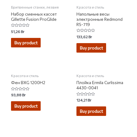
Бритвенные станки, лезвия
Красота и стиль
Набор сменных кассет
Напольные весы
Gillette Fusion ProGlide
электронные Redmond
RS-719
Rated
51,26
Br
0
Rated
133,62
Br
out
0
of
Buy product
out
5
of
Buy product
5
НЕТ НА СКЛАДЕ
НЕТ НА СКЛАДЕ
Красота и стиль
Красота и стиль
Фен BXG 1200H2
Плойка Ermila Curlissima
4430-0041
Rated
93,88
Br
0
Rated
124,21
Br
out
0
of
Buy product
out
5
of
Buy product
5
НЕТ НА СКЛАДЕ