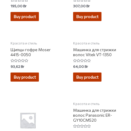
Rated
Rated
195,00
Br
307,00
Br
0
0
out
out
of
of
Buy product
Buy product
5
5
Красота и стиль
Красота и стиль
Щипцы гофре Moser
Машинка для стрижки
4415-0050
волос Vitek VT-1350
Rated
Rated
93,62
Br
64,00
Br
0
0
out
out
of
of
Buy product
Buy product
5
5
НЕТ НА СКЛАДЕ
Красота и стиль
Машинка для стрижки
волос Panasonic ER-
GY10CM520