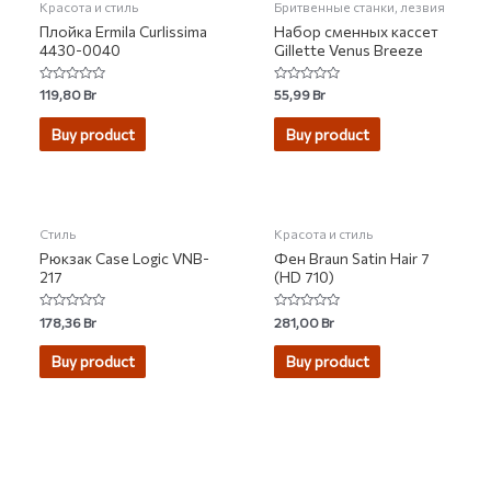
Красота и стиль
Бритвенные станки, лезвия
Плойка Ermila Curlissima
Набор сменных кассет
4430-0040
Gillette Venus Breeze
Rated
Rated
119,80
Br
55,99
Br
0
0
out
out
of
of
Buy product
Buy product
5
5
НЕТ НА СКЛАДЕ
Стиль
Красота и стиль
Рюкзак Case Logic VNB-
Фен Braun Satin Hair 7
217
(HD 710)
Rated
Rated
178,36
Br
281,00
Br
0
0
out
out
of
of
Buy product
Buy product
5
5