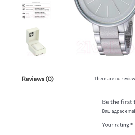
Reviews (0)
There are no review
Be the firs
Ваш адрес emai
Your rating
*