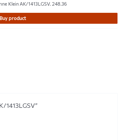
nne Klein AK/1413LGSV. 248.36
Buy product
 AK/1413LGSV”