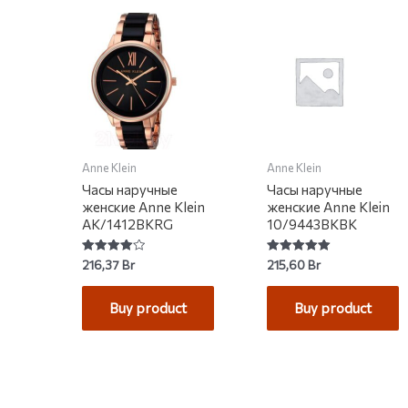
Anne Klein
Anne Klein
Часы наручные
Часы наручные
женские Anne Klein
женские Anne Klein
AK/1412BKRG
10/9443BKBK
Rated
Rated
216,37
Br
215,60
Br
4.00
5.00
out of 5
out of 5
Buy product
Buy product