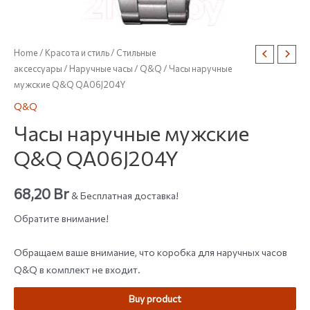
Home
/
Красота и стиль
/
Стильные
аксессуары
/
Наручные часы
/
Q&Q
/ Часы наручные
мужские Q&Q QA06J204Y
Q&Q
Часы наручные мужские
Q&Q QA06J204Y
68,20
Br
& Бесплатная доставка!
Обратите внимание!
Обращаем ваше внимание, что коробка для наручных часов
Q&Q в комплект не входит.
Buy product